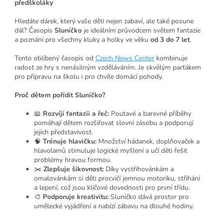
předškoláky
Hledáte dárek, který vaše děti nejen zabaví, ale také posune
dál? Časopis
Sluníčko
je ideálním průvodcem světem fantazie
a poznání pro všechny kluky a holky ve věku
od 3 do 7 let
.
Tento oblíbený časopis od
Czech News Center
kombinuje
radost ze hry s nenásilným vzděláváním. Je skvělým parťákem
pro přípravu na školu i pro chvíle domácí pohody.
Proč dětem pořídit Sluníčko?
📖
Rozvíjí fantazii a řeč:
Poutavé a barevné příběhy
pomáhají dětem rozšiřovat slovní zásobu a podporují
jejich představivost.
🧠
Trénuje hlavičku:
Množství hádanek, doplňovaček a
hlavolamů stimuluje logické myšlení a učí děti řešit
problémy hravou formou.
✂️
Zlepšuje šikovnost:
Díky vystřihovánkám a
omalovánkám si děti procvičí jemnou motoriku, stříhání
a lepení, což jsou klíčové dovednosti pro první třídu.
🎨
Podporuje kreativitu:
Sluníčko dává prostor pro
umělecké vyjádření a nabízí zábavu na dlouhé hodiny.