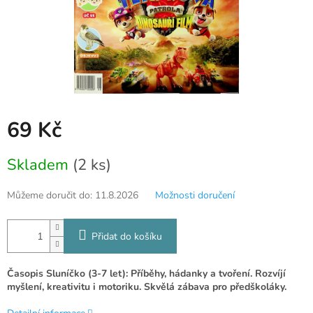
69 Kč
Měrná
Skladem
(2 ks)
cena:
Můžeme doručit do:
11.8.2026
Možnosti doručení
Přidat do košíku
Časopis Sluníčko (3-7 let): Příběhy, hádanky a tvoření. Rozvíjí
myšlení, kreativitu i motoriku. Skvělá zábava pro předškoláky.