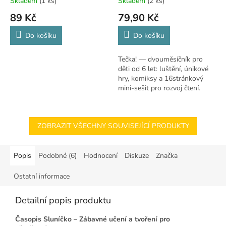
Skladem
(1 ks)
Skladem
(2 ks)
89 Kč
79,90 Kč
Do košíku
Do košíku
Tečka! — dvouměsíčník pro
děti od 6 let: luštění, únikové
hry, komiksy a 16stránkový
mini-sešit pro rozvoj čtení.
ZOBRAZIT VŠECHNY SOUVISEJÍCÍ PRODUKTY
Popis
Podobné (6)
Hodnocení
Diskuze
Značka
Ostatní informace
Detailní popis produktu
Časopis Sluníčko – Zábavné učení a tvoření pro