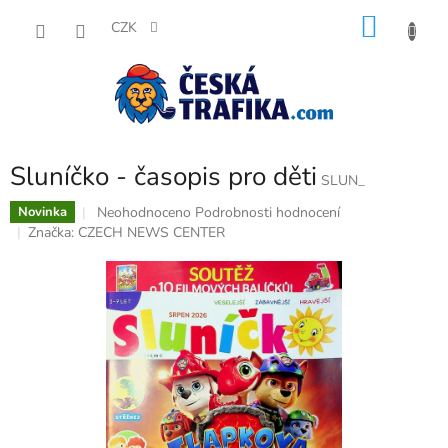
Přejít
NÁKU
na
CZK
obsah
KOŠÍK
Sluníčko - časopis pro děti
SLUN_
Průměrné
Neohodnoceno
Podrobnosti hodnocení
Novinka
hodnocení
Značka:
CZECH NEWS CENTER
produktu
je
0,0
z
5
hvězdiček.