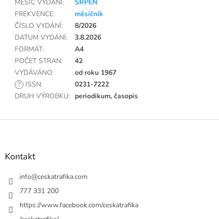
MĚSÍC VYDÁNÍ
:
SRPEN
FREKVENCE
:
měsíčník
ČÍSLO VYDÁNÍ
:
8/2026
DATUM VYDÁNÍ
:
3.8.2026
FORMÁT
:
A4
POČET STRAN
:
42
VYDÁVÁNO
:
od roku 1967
?
ISSN
:
0231-7222
DRUH VÝROBKU
:
periodikum, časopis
Z
á
p
a
Kontakt
t
í
info
@
ceskatrafika.com
777 331 200
https://www.facebook.com/ceskatrafika