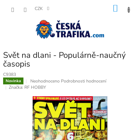
Přejít
NÁKU
na
CZK
obsah
KOŠÍK
Svět na dlani - Populárně-naučný
časopis
C9383
Průměrné
Neohodnoceno
Podrobnosti hodnocení
Novinka
hodnocení
Značka:
RF HOBBY
produktu
je
0,0
z
5
hvězdiček.