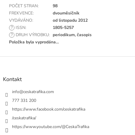
POČET STRAN
:
98
FREKVENCE
:
dvouměsíčník
VYDÁVÁNO
:
od listopadu 2012
?
ISSN
:
1805-5257
?
DRUH VÝROBKU
:
periodikum, časopis
Položka byla vyprodána…
Z
á
p
a
Kontakt
t
í
info
@
ceskatrafika.com
777 331 200
https://www.facebook.com/ceskatrafika
/ceskatrafika/
https://www.youtube.com/@CeskaTrafika