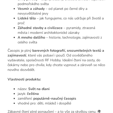
podmořského světa
Vesmír a záhady
– od planet po černé díry a
nevysvětlitelné jevy
Lidské tělo
– jak fungujeme, co nás udržuje při životě a
proč
Záhadné stavby a civilizace
– pyramidy, ztracená
města i moderní architektonické zázraky
A mnoho dalšího
– historie, technologie, zajímavosti z
celého světa
Časopis je plný
barevných fotografií, srozumitelných textů a
zajímavostí
, které vás pobaví i poučí. Od osvědčeného
vydavatele, společnosti RF Hobby. Ideální čtení na cesty, do
čekárny nebo pro chvíle, kdy chcete vypnout a zároveň se něco
nového dozvědět.
Vlastnosti produktu:
název:
Svět na dlani
jazyk:
čeština
zaměření:
populárně-naučný časopis
vhodné pro: děti, mládež i dospělé
Zábavné čtení plné ponaučení – a to vše za skvělou cenu. 🌍