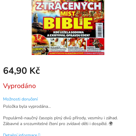
64,90 Kč
Měrná
Vyprodáno
cena:
Možnosti doručení
Položka byla vyprodána…
Populárně-naučný časopis plný divů přírody, vesmíru i záhad.
Zábavné a srozumitelné čtení pro zvídavé děti i dospělé. 🌍
Detailní informace