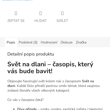
ZEPTAT SE
HLÍDAT
SDÍLET
Popis
Podobné (3)
Hodnocení
Diskuze
Značka
Detailní popis produktu
Svět na dlani – časopis, který
vás bude bavit!
Objevujte fascinující svět kolem nás s časopisem
Svět na
dlani
. Každé číslo přináší pestrou směs témat, která zaujmou
zvídavé čtenáře všech věkových kategorií.
Co vás v časopise čeká?
Divy přírody
– sopky, oceány, exotická zvířata i tajemství