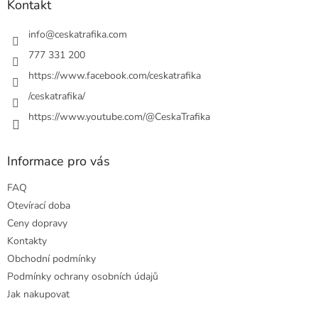
a
Kontakt
t
í
info
@
ceskatrafika.com
777 331 200
https://www.facebook.com/ceskatrafika
/ceskatrafika/
https://www.youtube.com/@CeskaTrafika
Informace pro vás
FAQ
Otevírací doba
Ceny dopravy
Kontakty
Obchodní podmínky
Podmínky ochrany osobních údajů
Jak nakupovat