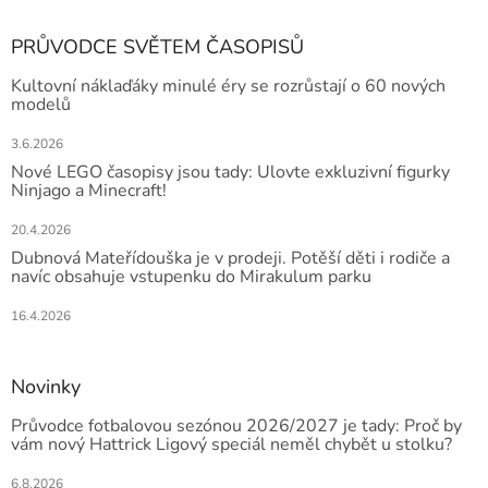
PRŮVODCE SVĚTEM ČASOPISŮ
Kultovní náklaďáky minulé éry se rozrůstají o 60 nových
modelů
3.6.2026
Nové LEGO časopisy jsou tady: Ulovte exkluzivní figurky
Ninjago a Minecraft!
20.4.2026
Dubnová Mateřídouška je v prodeji. Potěší děti i rodiče a
navíc obsahuje vstupenku do Mirakulum parku
16.4.2026
Novinky
Průvodce fotbalovou sezónou 2026/2027 je tady: Proč by
vám nový Hattrick Ligový speciál neměl chybět u stolku?
6.8.2026