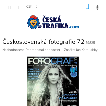
Přejít
NÁKU
na
CZK
obsah
KOŠÍK
Československá fotografie 72
E9825
Průměrné
Neohodnoceno
Podrobnosti hodnocení
Značka:
Jan Karbusický
hodnocení
produktu
je
0,0
z
5
hvězdiček.