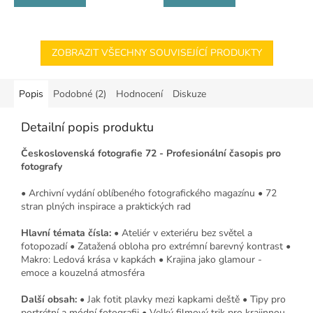
ZOBRAZIT VŠECHNY SOUVISEJÍCÍ PRODUKTY
Popis
Podobné (2)
Hodnocení
Diskuze
Detailní popis produktu
Československá fotografie 72 - Profesionální časopis pro
fotografy
• Archivní vydání oblíbeného fotografického magazínu • 72
stran plných inspirace a praktických rad
Hlavní témata čísla:
• Ateliér v exteriéru bez světel a
fotopozadí • Zatažená obloha pro extrémní barevný kontrast •
Makro: Ledová krása v kapkách • Krajina jako glamour -
emoce a kouzelná atmosféra
Další obsah:
• Jak fotit plavky mezi kapkami deště • Tipy pro
portrétní a módní fotografii • Velký filmový trik pro krajinnou