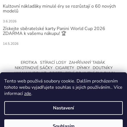
Kultovní náklaďáky minulé éry se rozrůstají o 60 nových
modelů
3.6.2026
Získejte sběratelské karty Panini World Cup 2026
ZDARMA k vašemu nákupu! 🏆
14.5.2026
EROTIKA
STÍRACÍ LOSY
ZAHŘÍVANÝ TABÁK
NIKOTINOVÉ SÁČKY
CIGARETY
DÝMKY
DOUTNÍKY
JAK NAKUPOVAT
ODSTOUPENÍ OD KUPNÍ SMLOUVY
Tento web používá soubory cookie. Dalším procházením
tohoto webu vyjadřujete souhlas s jejich používáním.. Více
informací
zde
.
Nastavení
Vytvořil Shoptet
ZMĚNA OTEVÍRACÍ DOBY O LETNÍCH
PRÁZDNINÁCH. KLIKNETE A DOZVÍTE SE
Souhlasím
Copyright 2026
CeskaTrafika.com
. Všechna práva vyhrazena.