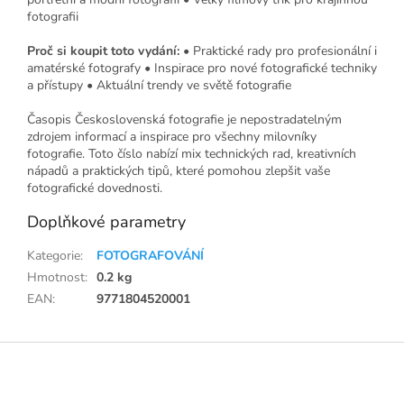
fotografii
Proč si koupit toto vydání:
• Praktické rady pro profesionální i
amatérské fotografy • Inspirace pro nové fotografické techniky
a přístupy • Aktuální trendy ve světě fotografie
Časopis Československá fotografie je nepostradatelným
zdrojem informací a inspirace pro všechny milovníky
fotografie. Toto číslo nabízí mix technických rad, kreativních
nápadů a praktických tipů, které pomohou zlepšit vaše
fotografické dovednosti.
Doplňkové parametry
Kategorie
:
FOTOGRAFOVÁNÍ
Hmotnost
:
0.2 kg
EAN
:
9771804520001
Z
á
p