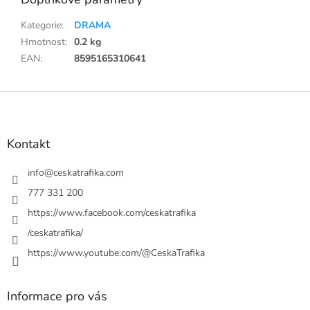
Kategorie
:
DRAMA
Hmotnost
:
0.2 kg
EAN
:
8595165310641
Z
á
p
a
Kontakt
t
í
info
@
ceskatrafika.com
777 331 200
https://www.facebook.com/ceskatrafika
/ceskatrafika/
https://www.youtube.com/@CeskaTrafika
Informace pro vás