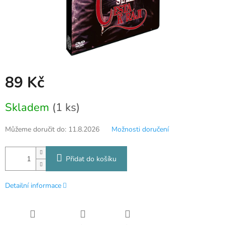
89 Kč
Měrná
Skladem
(1 ks)
cena:
Můžeme doručit do:
11.8.2026
Možnosti doručení
Přidat do košíku
Detailní informace