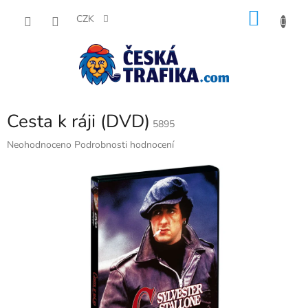
Přejít
NÁKU
na
CZK
obsah
KOŠÍK
Cesta k ráji (DVD)
5895
Průměrné
Neohodnoceno
Podrobnosti hodnocení
hodnocení
produktu
je
0,0
z
5
hvězdiček.