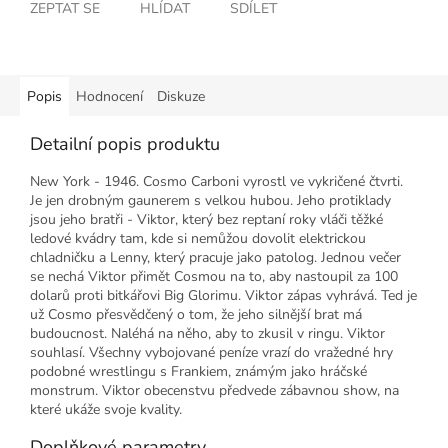
ZEPTAT SE
HLÍDAT
SDÍLET
Popis
Hodnocení
Diskuze
Detailní popis produktu
New York - 1946. Cosmo Carboni vyrostl ve vykričené čtvrti.
Je jen drobným gaunerem s velkou hubou. Jeho protiklady
jsou jeho bratři - Viktor, který bez reptaní roky vláči těžké
ledové kvádry tam, kde si nemůžou dovolit elektrickou
chladničku a Lenny, který pracuje jako patolog. Jednou večer
se nechá Viktor přimět Cosmou na to, aby nastoupil za 100
dolarů proti bitkářovi Big Glorimu. Viktor zápas vyhrává. Ted je
už Cosmo přesvědčený o tom, že jeho silnější brat má
budoucnost. Naléhá na něho, aby to zkusil v ringu. Viktor
souhlasí. Všechny vybojované peníze vrazí do vražedné hry
podobné wrestlingu s Frankiem, známým jako hráčské
monstrum. Viktor obecenstvu předvede zábavnou show, na
které ukáže svoje kvality.
Doplňkové parametry