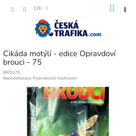
Přejít
NÁKU
na
CZK
obsah
KOŠÍK
Cikáda motýlí - edice Opravdoví
brouci - 75
BROU75
Průměrné
Neohodnoceno
Podrobnosti hodnocení
hodnocení
produktu
je
0,0
z
5
hvězdiček.