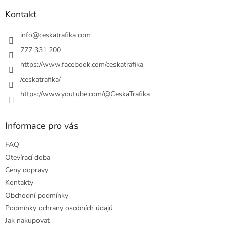
p
a
Kontakt
t
í
info
@
ceskatrafika.com
777 331 200
https://www.facebook.com/ceskatrafika
/ceskatrafika/
https://www.youtube.com/@CeskaTrafika
Informace pro vás
FAQ
Otevírací doba
Ceny dopravy
Kontakty
Obchodní podmínky
Podmínky ochrany osobních údajů
Jak nakupovat