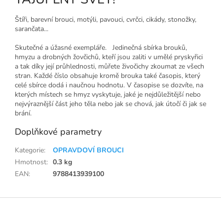
Štíři, barevní brouci, motýli, pavouci, cvrčci, cikády, stonožky,
sarančata...
Skutečné a úžasné exempláře. Jedinečná sbírka brouků,
hmyzu a drobných žovčichů, kteří jsou zaliti v umělé pryskyřici
a tak díky její průhlednosti, můřete živočichy zkoumat ze všech
stran. Každé číslo obsahuje kromě brouka také časopis, který
celé sbírce dodá i naučnou hodnotu. V časopise se dozvíte, na
kterých místech se hmyz vyskytuje, jaké je nejdůležitější nebo
nejvýraznější část jeho těla nebo jak se chová, jak útočí či jak se
brání.
Doplňkové parametry
Kategorie
:
OPRAVDOVÍ BROUCI
Hmotnost
:
0.3 kg
EAN
:
9788413939100
Z
á