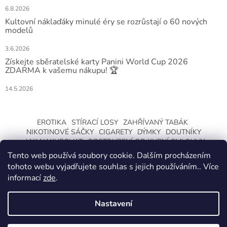
6.8.2026
Kultovní náklaďáky minulé éry se rozrůstají o 60 nových
modelů
3.6.2026
Získejte sběratelské karty Panini World Cup 2026
ZDARMA k vašemu nákupu! 🏆
14.5.2026
EROTIKA
STÍRACÍ LOSY
ZAHŘÍVANÝ TABÁK
NIKOTINOVÉ SÁČKY
CIGARETY
DÝMKY
DOUTNÍKY
JAK NAKUPOVAT
ODSTOUPENÍ OD KUPNÍ SMLOUVY
Tento web používá soubory cookie. Dalším procházením
tohoto webu vyjadřujete souhlas s jejich používáním.. Více
informací
zde
.
Nastavení
Vytvořil Shoptet
ZMĚNA OTEVÍRACÍ DOBY O LETNÍCH