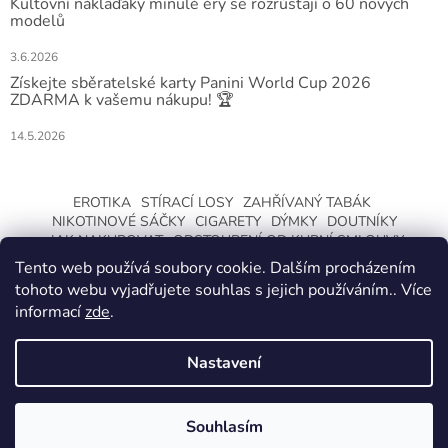
Kultovní náklaďáky minulé éry se rozrůstají o 60 nových
modelů
3.6.2026
Získejte sběratelské karty Panini World Cup 2026
ZDARMA k vašemu nákupu! 🏆
14.5.2026
EROTIKA
STÍRACÍ LOSY
ZAHŘÍVANÝ TABÁK
NIKOTINOVÉ SÁČKY
CIGARETY
DÝMKY
DOUTNÍKY
JAK NAKUPOVAT
ODSTOUPENÍ OD KUPNÍ SMLOUVY
Tento web používá soubory cookie. Dalším procházením
tohoto webu vyjadřujete souhlas s jejich používáním.. Více
informací
zde
.
Nastavení
Vytvořil Shoptet
ZMĚNA OTEVÍRACÍ DOBY O LETNÍCH
PRÁZDNINÁCH. KLIKNETE A DOZVÍTE SE
Souhlasím
Copyright 2026
CeskaTrafika.com
. Všechna práva vyhrazena.
VÍCE.