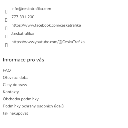
t
í
info
@
ceskatrafika.com
777 331 200
https://www.facebook.com/ceskatrafika
/ceskatrafika/
https://www.youtube.com/@CeskaTrafika
Informace pro vás
FAQ
Otevírací doba
Ceny dopravy
Kontakty
Obchodní podmínky
Podmínky ochrany osobních údajů
Jak nakupovat