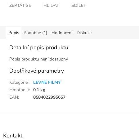
ZEPTAT SE
HLÍDAT
SDÍLET
Popis
Podobné (1)
Hodnocení
Diskuze
Detailní popis produktu
Popis produktu není dostupný
Doplňkové parametry
Kategorie
:
LEVNÉ FILMY
Hmotnost
:
0.1 kg
EAN
:
8584022995657
Z
á
p
a
Kontakt