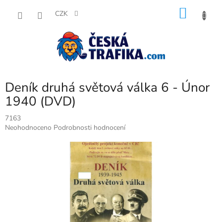
Přejít
NÁKU
na
CZK
obsah
KOŠÍK
Deník druhá světová válka 6 - Únor
1940 (DVD)
7163
Průměrné
Neohodnoceno
Podrobnosti hodnocení
hodnocení
produktu
je
0,0
z
5
hvězdiček.