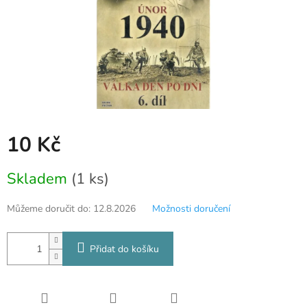
10 Kč
Měrná
Skladem
(1 ks)
cena:
Můžeme doručit do:
12.8.2026
Možnosti doručení
Přidat do košíku