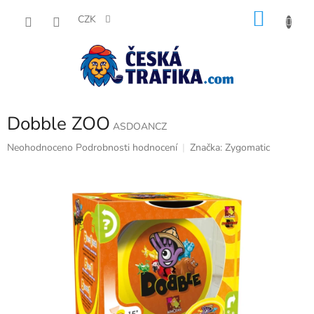
Přejít
NÁKU
na
CZK
obsah
KOŠÍK
Dobble ZOO
ASDOANCZ
Průměrné
Neohodnoceno
Podrobnosti hodnocení
Značka:
Zygomatic
hodnocení
produktu
je
0,0
z
5
hvězdiček.