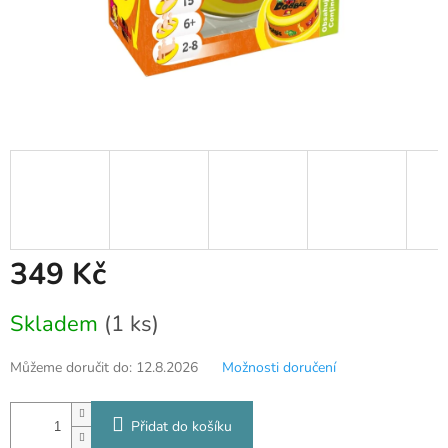
349 Kč
Měrná
Skladem
(1 ks)
cena:
Můžeme doručit do:
12.8.2026
Možnosti doručení
Přidat do košíku