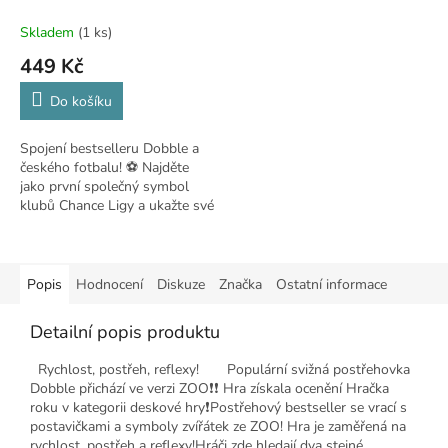
Skladem
(1 ks)
449 Kč
Do košíku
Spojení bestselleru Dobble a
českého fotbalu! ⚽ Najděte
jako první společný symbol
klubů Chance Ligy a ukažte své
bleskové reflexy.
Popis
Hodnocení
Diskuze
Značka
Ostatní informace
Detailní popis produktu
Rychlost, postřeh, reflexy! Populární svižná postřehovka
Dobble přichází ve verzi ZOO❗❗ Hra získala ocenění Hračka
roku v kategorii deskové hry❗Postřehový bestseller se vrací s
postavičkami a symboly zvířátek ze ZOO! Hra je zaměřená na
rychlost, postřeh a reflexy!Hráči zde hledají dva stejné