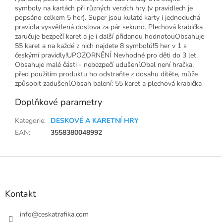
symboly na kartách při různých verzích hry (v pravidlech je
popsáno celkem 5 her). Super jsou kulaté karty i jednoduchá
pravidla vysvětlená doslova za pár sekund. Plechová krabička
zaručuje bezpečí karet a je i další přidanou hodnotouObsahuje
55 karet a na každé z nich najdete 8 symbolů!5 her v 1 s
českými pravidly!UPOZORNĚNÍ Nevhodné pro děti do 3 let.
Obsahuje malé části - nebezpečí udušení.Obal není hračka,
před použitím produktu ho odstraňte z dosahu dítěte, může
způsobit zadušení.Obsah balení: 55 karet a plechová krabička
Doplňkové parametry
Kategorie
:
DESKOVÉ A KARETNÍ HRY
EAN
:
3558380048992
Z
á
p
a
Kontakt
t
í
info
@
ceskatrafika.com