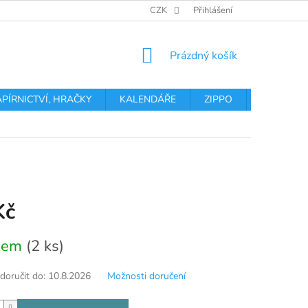
OBCHODNÍ PODMÍNKY
PODMÍNKY OCHRANY OSOBNÍCH ÚDA
CZK
Přihlášení
NÁKUPNÍ
Prázdný košík
KOŠÍK
APÍRNICTVÍ, HRAČKY
KALENDÁŘE
ZIPPO
Obchodní 
Kč
dem
(2 ks)
oručit do:
10.8.2026
Možnosti doručení