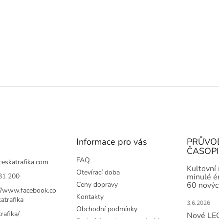
Informace pro vás
PRŮVO
ČASOP
FAQ
ceskatrafika.com
Kultovní
Otevírací doba
31 200
minulé ér
Ceny dopravy
60 novýc
://www.facebook.co
Kontakty
atrafika
3.6.2026
Obchodní podmínky
rafika/
Nové LEG