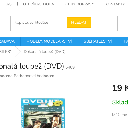
FAQ
OTEVÍRACÍ DOBA
CENY DOPRAVY
KONTAKTY
HLEDAT
 ZÁBAVA
MODELY, MODELÁŘSTVÍ
SBĚRATELSTVÍ
P
RILERY
Dokonalá loupež (DVD)
onalá loupež (DVD)
5409
né
noceno
Podrobnosti hodnocení
ní
19 
u
Měrná
Skla
cena:
k.
Můžeme d