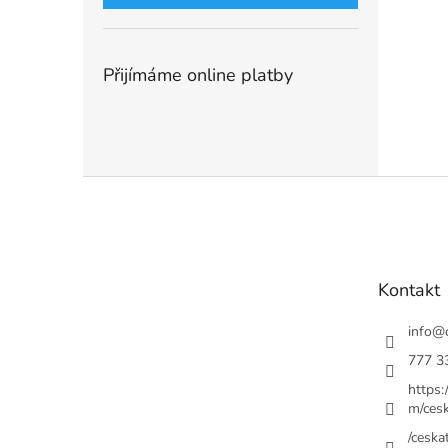
Přijímáme online platby
Z
á
p
a
t
Kontakt
í
info
@
777 3
https
m/cesk
/ceskat