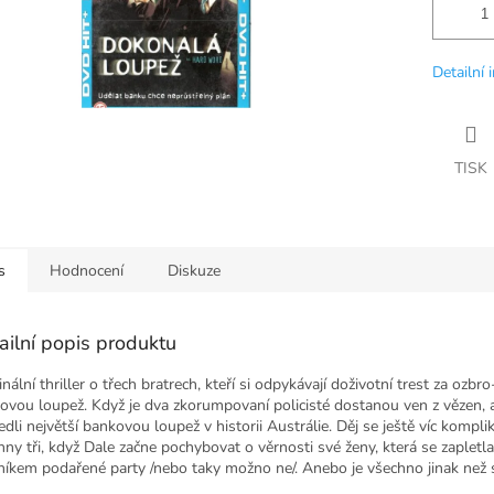
Detailní 
TISK
s
Hodnocení
Diskuze
ailní popis produktu
nální thriller o třech bratrech, kteří si odpykávají doživotní trest za ozbr
ovou loupež. Když je dva zkorumpovaní policisté dostanou ven z vězen, 
dli největší bankovou loupež v historii Austrálie. Děj se ještě víc kompli
hny tři, když Dale začne pochybovat o věrnosti své ženy, která se zapletla
níkem podařené party /nebo taky možno ne/. Anebo je všechno jinak než