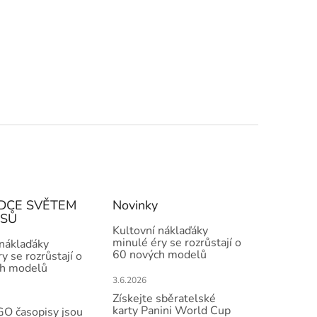
DCE SVĚTEM
Novinky
ISŮ
Kultovní náklaďáky
minulé éry se rozrůstají o
 náklaďáky
60 nových modelů
y se rozrůstají o
h modelů
3.6.2026
Získejte sběratelské
karty Panini World Cup
O časopisy jsou