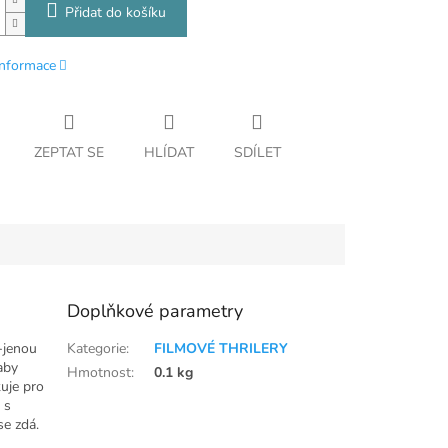
Přidat do košíku
informace
ZEPTAT SE
HLÍDAT
SDÍLET
Doplňkové parametry
o-jenou
Kategorie
:
FILMOVÉ THRILERY
aby
Hmotnost
:
0.1 kg
kuje pro
 s
 se zdá.