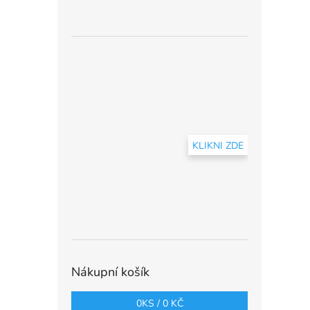
KLIKNI ZDE
Nákupní košík
0
KS /
0 KČ