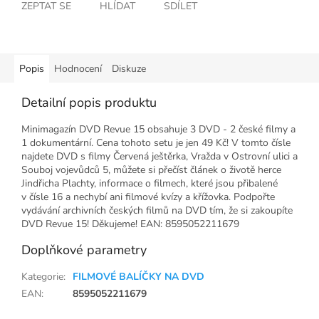
ZEPTAT SE
HLÍDAT
SDÍLET
Popis
Hodnocení
Diskuze
Detailní popis produktu
Minimagazín DVD Revue 15 obsahuje 3 DVD - 2 české filmy a
1 dokumentární. Cena tohoto setu je jen 49 Kč! V tomto čísle
najdete DVD s filmy Červená ještěrka, Vražda v Ostrovní ulici a
Souboj vojevůdců 5, můžete si přečíst článek o životě herce
Jindřicha Plachty, informace o filmech, které jsou přibalené
v čísle 16 a nechybí ani filmové kvízy a křížovka. Podpořte
vydávání archivních českých filmů na DVD tím, že si zakoupíte
DVD Revue 15! Děkujeme! EAN: 8595052211679
Doplňkové parametry
Kategorie
:
FILMOVÉ BALÍČKY NA DVD
EAN
:
8595052211679