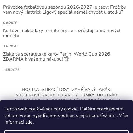
Průvodce fotbalovou sezónou 2026/2027 je tady: Proč by
vám nový Hattrick Ligový speciál neměl chybět u stolku?
6.8.2026
Kultovní náklaďáky minulé éry se rozrůstají o 60 nových
modelů
3.6.2026
Získejte sběratelské karty Panini World Cup 2026
ZDARMA k vašemu nákupu! 🏆
14.5.2026
EROTIKA
STÍRACÍ LOSY
ZAHŘÍVANÝ TABÁK
NIKOTINOVÉ SÁČKY
CIGARETY
DÝMKY
DOUTNÍKY
JAK NAKUPOVAT
ODSTOUPENÍ OD KUPNÍ SMLOUVY
Tento web používá soubory cookie. Dalším procházením
tohoto webu vyjadřujete souhlas s jejich používáním.. Více
informací
zde
.