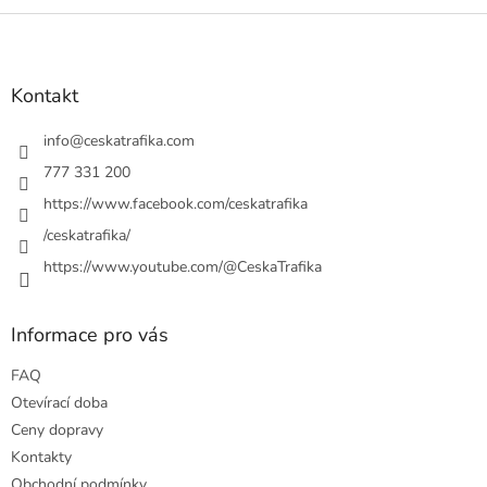
Z
á
p
a
Kontakt
t
í
info
@
ceskatrafika.com
777 331 200
https://www.facebook.com/ceskatrafika
/ceskatrafika/
https://www.youtube.com/@CeskaTrafika
Informace pro vás
FAQ
Otevírací doba
Ceny dopravy
Kontakty
Obchodní podmínky