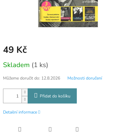
49 Kč
Měrná
Skladem
(1 ks)
cena:
Můžeme doručit do:
12.8.2026
Možnosti doručení
Přidat do košíku
Detailní informace