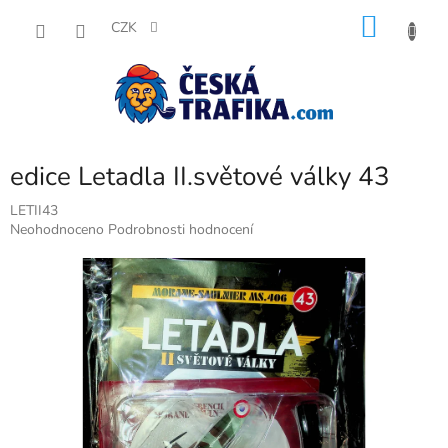
Přejít
NÁKU
na
CZK
obsah
KOŠÍK
edice Letadla II.světové války 43
LETII43
Průměrné
Neohodnoceno
Podrobnosti hodnocení
hodnocení
produktu
je
0,0
z
5
hvězdiček.