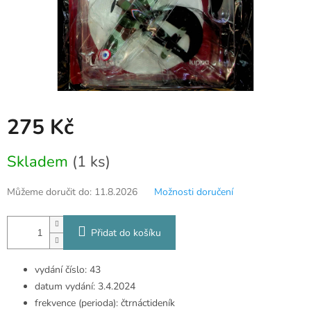
275 Kč
Měrná
Skladem
(1 ks)
cena:
Můžeme doručit do:
11.8.2026
Možnosti doručení
Přidat do košíku
vydání číslo: 43
datum vydání: 3.4.2024
frekvence (perioda): čtrnáctideník