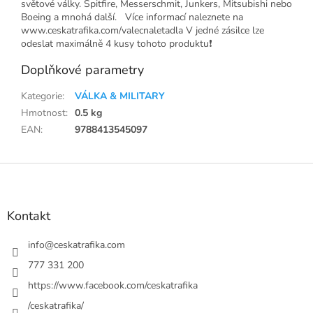
světové války. Spitfire, Messerschmit, Junkers, Mitsubishi nebo
Boeing a mnohá další. Více informací naleznete na
www.ceskatrafika.com/valecnaletadla V jedné zásilce lze
odeslat maximálně 4 kusy tohoto produktu❗
Doplňkové parametry
Kategorie
:
VÁLKA & MILITARY
Hmotnost
:
0.5 kg
EAN
:
9788413545097
Z
á
p
a
Kontakt
t
í
info
@
ceskatrafika.com
777 331 200
https://www.facebook.com/ceskatrafika
/ceskatrafika/