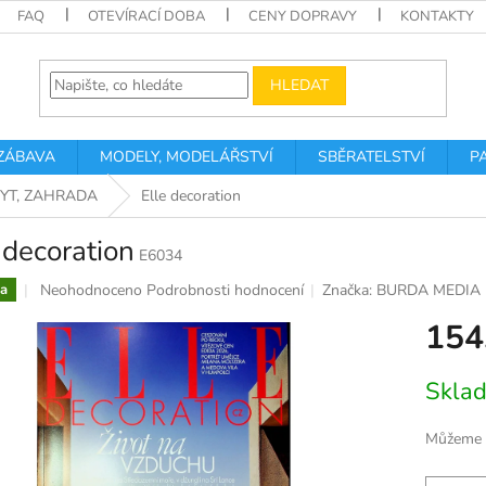
FAQ
OTEVÍRACÍ DOBA
CENY DOPRAVY
KONTAKTY
HLEDAT
 ZÁBAVA
MODELY, MODELÁŘSTVÍ
SBĚRATELSTVÍ
P
BYT, ZAHRADA
Elle decoration
 decoration
E6034
Průměrné
Neohodnoceno
Podrobnosti hodnocení
Značka:
BURDA MEDIA
a
hodnocení
154
produktu
je
0,0
Měrná
Skla
z
cena:
5
hvězdiček.
Můžeme d