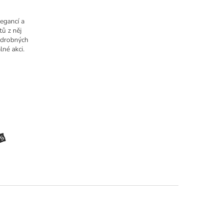
legancí a
ů z něj
í drobných
lné akci.