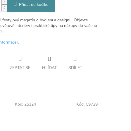
Přidat do košíku
 lifestylový magazín o bydlení a designu. Objevte
světové interiéry i praktické tipy na nákupy do vašeho
 ✨
informace
ZEPTAT SE
HLÍDAT
SDÍLET
Kód:
25124
Kód:
C9729