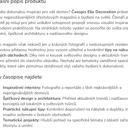
ailní popis produktu
áte dokonalou inspiraci pro váš domov?
Časopis Elle Decoration
práve
ny nejprodávanějších lifestylových magazínů o bydlení na světě. Čtenáři p
tě jej milují pro jeho unikátní schopnost propojit snovou vizuální inspirac
odenní praktičností. Na stránkách tohoto vydání se ponoříte do světa ori
riérů, špičkové architektury a nadčasového designu.
o magazín však nekončí jen u krásných fotografií z nedostupných rezidenc
vskou přidanou hodnotou jsou vysoce užitečné a konkrétní
tipy na náku
ých obchodech
. Díky nim si kousek světového designu a aktuálních tre
no přenést do vlastního obýváku. Nechybí ani tematicky zaměřené speciá
ekty, které vám pomohou dotáhnout styl vašeho bydlení k dokonalosti.
v časopise najdete
Inspirativní interiéry:
Fotografie a reportáže z těch nejkrásnějších a
nejoriginálnějších domovů.
Špičkový design a architektura:
Přehled aktuálních trendů i nadčaso
konceptů od lokálních a světových tvůrců.
Praktické nákupní tipy:
Konkrétní doporučení na nábytek a doplňky, k
snadno seženete v českých obchodech.
Tematické projekty:
Hlubší pohled na specifická témata z oblasti zařiz
lifestylu a umění.