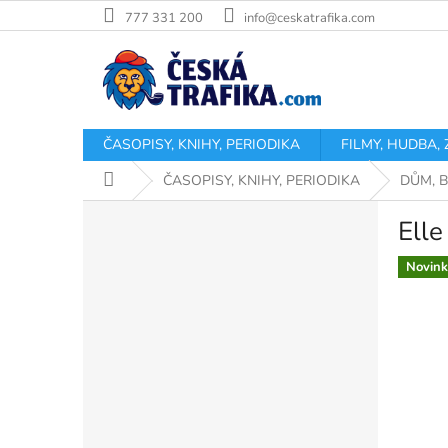
Přejít
777 331 200
info@ceskatrafika.com
na
obsah
ČASOPISY, KNIHY, PERIODIKA
FILMY, HUDBA,
Domů
ČASOPISY, KNIHY, PERIODIKA
DŮM, 
P
Elle
o
s
Novink
t
r
a
n
n
í
p
a