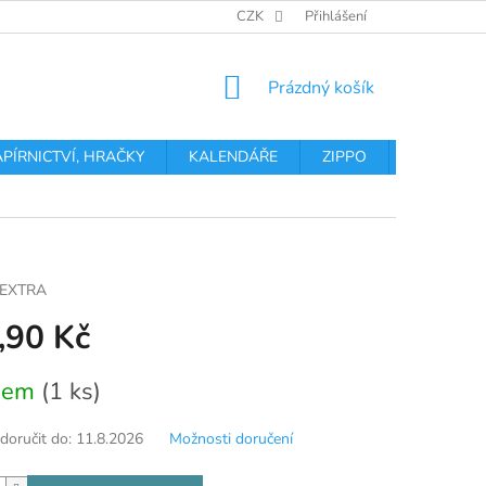
OBCHODNÍ PODMÍNKY
PODMÍNKY OCHRANY OSOBNÍCH ÚDA
CZK
Přihlášení
NÁKUPNÍ
Prázdný košík
KOŠÍK
APÍRNICTVÍ, HRAČKY
KALENDÁŘE
ZIPPO
Obchodní 
 EXTRA
,90 Kč
dem
(1 ks)
oručit do:
11.8.2026
Možnosti doručení