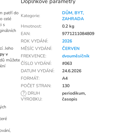
Doplňkové parametry
m patří do
DŮM, BYT,
Kategorie
:
o celé
ZAHRADA
i s
Hmotnost
:
0.2 kg
ginálních
EAN
:
9771211084809
ROK VYDÁNÍ
:
2026
í. Jeho
MĚSÍC VYDÁNÍ
:
ČERVEN
py v
FREKVENCE
:
dvouměsíčník
ndů můžete
ČÍSLO VYDÁNÍ
:
#063
lní
DATUM VYDÁNÍ
:
24.6.2026
FORMÁT
:
A4
POČET STRAN
:
130
?
DRUH
periodikum,
VÝROBKU
:
časopis
vých
teré
ování,