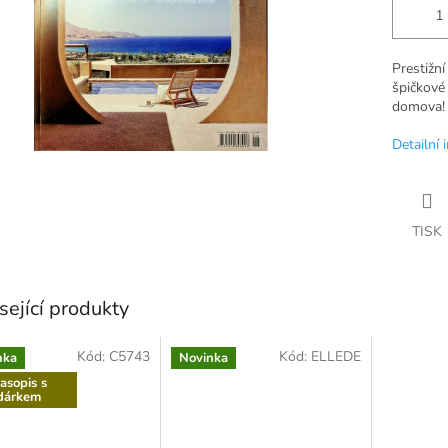
Prestižní
špičkové 
domova!
Detailní 
TISK
sející produkty
Kód:
C5743
Kód:
ELLEDE
nka
Novinka
asopis s
dárkem