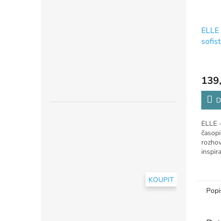
ELLE 
sofis
ženy
139
D
ELLE –
časopi
rozho
inspi
ženy.
KOUPIT
Popi