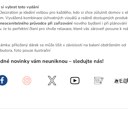
 si vybrat toto vydání
 Decoration je ideální volbou pro každého, kdo si chce zútulnit domov s e
em. Vyvážená kombinace úchvatných vizuálů a reálně dostupných produkt
neocenitelného průvodce při zařizování
nového bydlení i při plánován
. Je to perfektní čtení pro chvíle relaxace, které vás zároveň posune k reá
ámka: přiložený dárek se může lišit v závislosti na balení obdrženém od
ibutora, foto pouze ilustrační
dné novinky vám neuniknou – sledujte nás!