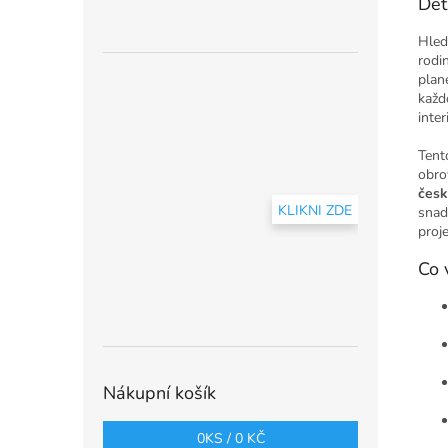
Det
Hled
rodi
plane
každ
inte
Tent
obro
česk
KLIKNI ZDE
snad
proj
Co 
Nákupní košík
0
KS /
0 KČ