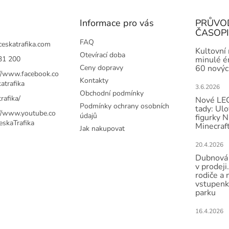
Informace pro vás
PRŮVO
ČASOP
FAQ
ceskatrafika.com
Kultovní
Otevírací doba
31 200
minulé ér
Ceny dopravy
60 novýc
://www.facebook.co
Kontakty
atrafika
3.6.2026
Obchodní podmínky
rafika/
Nové LEG
Podmínky ochrany osobních
tady: Ulo
://www.youtube.co
údajů
figurky N
skaTrafika
Minecraft
Jak nakupovat
20.4.2026
Dubnová 
v prodeji.
rodiče a 
vstupenk
parku
16.4.2026