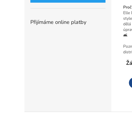
Proč
Elle
styl
Přijímáme online platby
dělá
úprav
🛋️
Pozn
distr
Žá
Z
á
p