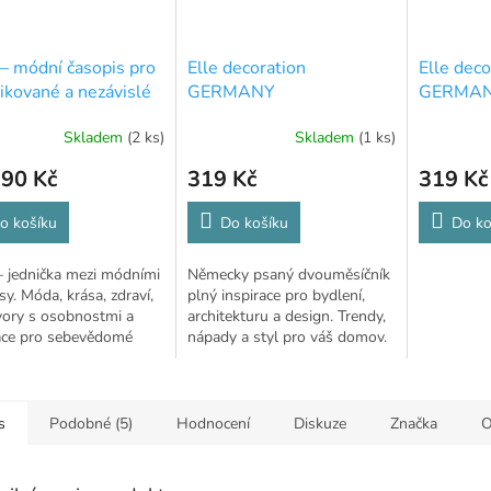
– módní časopis pro
Elle decoration
Elle deco
tikované a nezávislé
GERMANY
GERMAN
Skladem
(2 ks)
Skladem
(1 ks)
,90 Kč
319 Kč
319 Kč
o košíku
Do košíku
Do ko
 jednička mezi módními
Německy psaný dvouměsíčník
sy. Móda, krása, zdraví,
plný inspirace pro bydlení,
vory s osobnostmi a
architekturu a design. Trendy,
race pro sebevědomé
nápady a styl pro váš domov.
s
Podobné (5)
Hodnocení
Diskuze
Značka
O