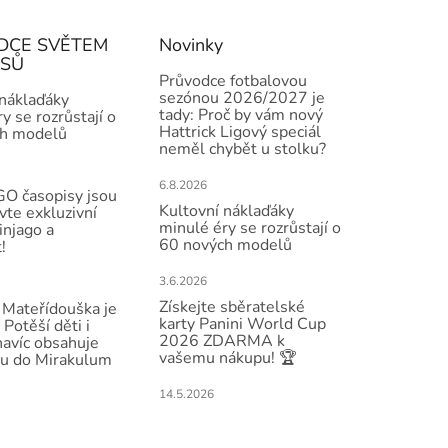
DCE SVĚTEM
Novinky
ISŮ
Průvodce fotbalovou
sezónou 2026/2027 je
 náklaďáky
tady: Proč by vám nový
y se rozrůstají o
Hattrick Ligový speciál
h modelů
neměl chybět u stolku?
6.8.2026
O časopisy jsou
Kultovní náklaďáky
vte exkluzivní
minulé éry se rozrůstají o
injago a
60 nových modelů
!
3.6.2026
Získejte sběratelské
Mateřídouška je
karty Panini World Cup
 Potěší děti i
2026 ZDARMA k
navíc obsahuje
vašemu nákupu! 🏆
u do Mirakulum
14.5.2026