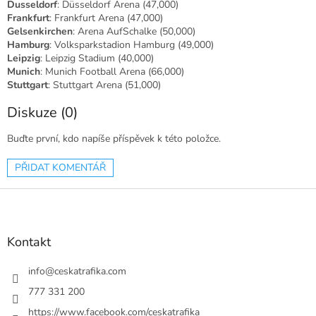
Dusseldorf
: Düsseldorf Arena
(47,000)
Frankfurt
: Frankfurt Arena
(47,000)
Gelsenkirchen
: Arena AufSchalke
(50,000)
Hamburg
: Volksparkstadion Hamburg
(49,000)
Leipzig
: Leipzig Stadium
(40,000)
Munich
: Munich Football Arena
(66,000)
Stuttgart
: Stuttgart Arena
(51,000)
Diskuze (0)
Buďte první, kdo napíše příspěvek k této položce.
PŘIDAT KOMENTÁŘ
Z
á
p
a
Kontakt
t
í
info
@
ceskatrafika.com
777 331 200
https://www.facebook.com/ceskatrafika