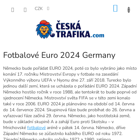
Přejít
NÁKU
na
CZK
obsah
KOŠÍK
Fotbalové Euro 2024 Germany
Německo bude pořádat EURO 2024, poté co bylo vybráno jako místo
konání 17. ročníku Mistrovství Evropy v fotbale na zasedání
Výkonného výboru UEFA v Nyonu dne 27. září 2018. Turecko bylo
jedinou další zemí, která se ucházela o pořádání EURO 2024. Západní
Německo hostilo ročník v roce 1988, ale tentokrát to bude poprvé od
sjednocení Německa. Mistrovství světa FIFA se v této zemi konalo
také v roce 2006. EURO 2024 je plánováno na období od 14. června
do 14. července 2024. Skupinová fáze bude probíhat do 26. června a
vyřazovací fáze začíná 29. června. Německo, jako hostitelská země,
bude v základní skupině A a zahájí Euro proti Skotsku – v
Mnichovské
fotbalové
aréně v pátek 14. června. Německo, dříve
Západní Německo se zúčastnilo každého EURO od roku 1972.
Západní Německo vyhrálo ročníky 1972 a 1980, zatímco