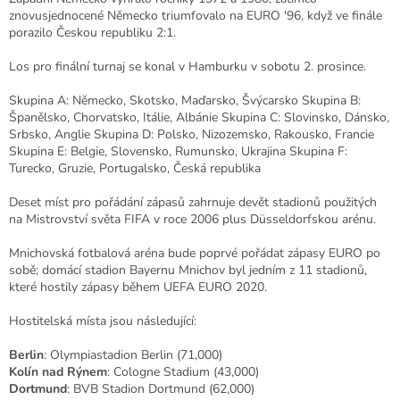
znovusjednocené Německo triumfovalo na EURO '96, když ve finále
porazilo Českou republiku 2:1.
Los pro finální turnaj se konal v Hamburku v sobotu 2. prosince.
Skupina A: Německo, Skotsko, Maďarsko, Švýcarsko Skupina B:
Španělsko, Chorvatsko, Itálie, Albánie Skupina C: Slovinsko, Dánsko,
Srbsko, Anglie Skupina D: Polsko, Nizozemsko, Rakousko, Francie
Skupina E: Belgie, Slovensko, Rumunsko, Ukrajina Skupina F:
Turecko, Gruzie, Portugalsko, Česká republika
Deset míst pro pořádání zápasů zahrnuje devět stadionů použitých
na Mistrovství světa FIFA v roce 2006 plus Düsseldorfskou arénu.
Mnichovská fotbalová aréna bude poprvé pořádat zápasy EURO po
sobě; domácí stadion Bayernu Mnichov byl jedním z 11 stadionů,
které hostily zápasy během UEFA EURO 2020.
Hostitelská místa jsou následující:
Berlin
: Olympiastadion Berlin
(71,000)
Kolín nad Rýnem
: Cologne Stadium
(43,000)
Dortmund
: BVB Stadion Dortmund
(62,000)