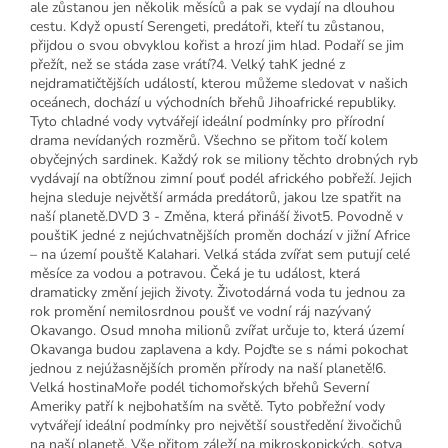
ale zůstanou jen několik měsíců a pak se vydají na dlouhou
cestu. Když opustí Serengeti, predátoři, kteří tu zůstanou,
přijdou o svou obvyklou kořist a hrozí jim hlad. Podaří se jim
přežít, než se stáda zase vrátí?4. Velký tahK jedné z
nejdramatičtějších událostí, kterou můžeme sledovat v našich
oceánech, dochází u východních břehů Jihoafrické republiky.
Tyto chladné vody vytvářejí ideální podmínky pro přírodní
drama nevídaných rozměrů. Všechno se přitom točí kolem
obyčejných sardinek. Každý rok se miliony těchto drobných ryb
vydávají na obtížnou zimní pouť podél afrického pobřeží. Jejich
hejna sleduje největší armáda predátorů, jakou lze spatřit na
naší planetě.DVD 3 - Změna, která přináší život5. Povodně v
pouštiK jedné z nejúchvatnějších proměn dochází v jižní Africe
– na území pouště Kalahari. Velká stáda zvířat sem putují celé
měsíce za vodou a potravou. Čeká je tu událost, která
dramaticky změní jejich životy. Životodárná voda tu jednou za
rok promění nemilosrdnou poušť ve vodní ráj nazývaný
Okavango. Osud mnoha milionů zvířat určuje to, která území
Okavanga budou zaplavena a kdy. Pojďte se s námi pokochat
jednou z nejúžasnějších proměn přírody na naší planetě!6.
Velká hostinaMoře podél tichomořských břehů Severní
Ameriky patří k nejbohatším na světě. Tyto pobřežní vody
vytvářejí ideální podmínky pro největší soustředění živočichů
na naší planetě. Vše přitom záleží na mikroskopických, sotva