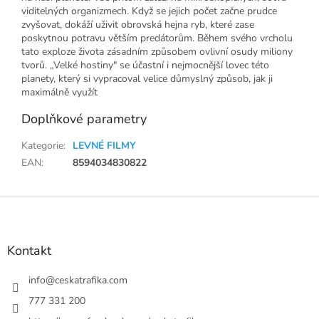
viditelných organizmech. Když se jejich počet začne prudce
zvyšovat, dokáží uživit obrovská hejna ryb, které zase
poskytnou potravu větším predátorům. Během svého vrcholu
tato exploze života zásadním způsobem ovlivní osudy miliony
tvorů. „Velké hostiny" se účastní i nejmocnější lovec této
planety, který si vypracoval velice důmyslný způsob, jak ji
maximálně využít
Doplňkové parametry
Kategorie
:
LEVNÉ FILMY
EAN
:
8594034830822
Z
á
p
a
Kontakt
t
í
info
@
ceskatrafika.com
777 331 200