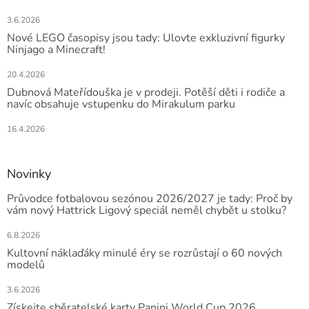
3.6.2026
Nové LEGO časopisy jsou tady: Ulovte exkluzivní figurky
Ninjago a Minecraft!
20.4.2026
Dubnová Mateřídouška je v prodeji. Potěší děti i rodiče a
navíc obsahuje vstupenku do Mirakulum parku
16.4.2026
Novinky
Průvodce fotbalovou sezónou 2026/2027 je tady: Proč by
vám nový Hattrick Ligový speciál neměl chybět u stolku?
6.8.2026
Kultovní náklaďáky minulé éry se rozrůstají o 60 nových
modelů
3.6.2026
Získejte sběratelské karty Panini World Cup 2026