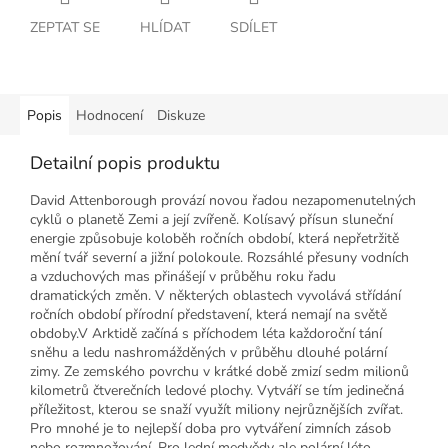
ZEPTAT SE
HLÍDAT
SDÍLET
Popis
Hodnocení
Diskuze
Detailní popis produktu
David Attenborough provází novou řadou nezapomenutelných
cyklů o planetě Zemi a její zvířeně. Kolísavý přísun sluneční
energie způsobuje koloběh ročních období, která nepřetržitě
mění tvář severní a jižní polokoule. Rozsáhlé přesuny vodních
a vzduchových mas přinášejí v průběhu roku řadu
dramatických změn. V některých oblastech vyvolává střídání
ročních období přírodní představení, která nemají na světě
obdoby.V Arktidě začíná s příchodem léta každoroční tání
sněhu a ledu nashromážděných v průběhu dlouhé polární
zimy. Ze zemského povrchu v krátké době zmizí sedm milionů
kilometrů čtverečních ledové plochy. Vytváří se tím jedinečná
příležitost, kterou se snaží využít miliony nejrůznějších zvířat.
Pro mnohé je to nejlepší doba pro vytváření zimních zásob
nebo rozmnožování. Pro lední medvědy ale polární léto