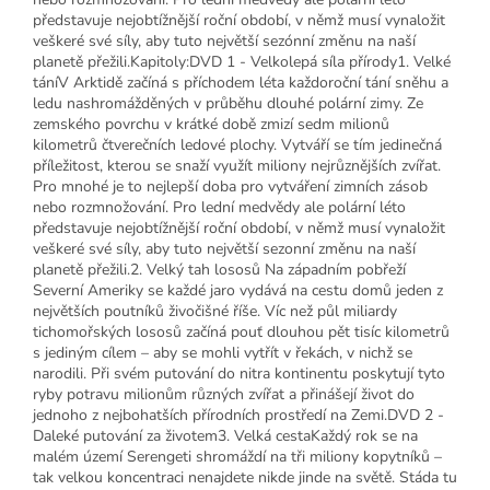
představuje nejobtížnější roční období, v němž musí vynaložit
veškeré své síly, aby tuto největší sezónní změnu na naší
planetě přežili.Kapitoly:DVD 1 - Velkolepá síla přírody1. Velké
táníV Arktidě začíná s příchodem léta každoroční tání sněhu a
ledu nashromážděných v průběhu dlouhé polární zimy. Ze
zemského povrchu v krátké době zmizí sedm milionů
kilometrů čtverečních ledové plochy. Vytváří se tím jedinečná
příležitost, kterou se snaží využít miliony nejrůznějších zvířat.
Pro mnohé je to nejlepší doba pro vytváření zimních zásob
nebo rozmnožování. Pro lední medvědy ale polární léto
představuje nejobtížnější roční období, v němž musí vynaložit
veškeré své síly, aby tuto největší sezonní změnu na naší
planetě přežili.2. Velký tah lososů Na západním pobřeží
Severní Ameriky se každé jaro vydává na cestu domů jeden z
největších poutníků živočišné říše. Víc než půl miliardy
tichomořských lososů začíná pouť dlouhou pět tisíc kilometrů
s jediným cílem – aby se mohli vytřít v řekách, v nichž se
narodili. Při svém putování do nitra kontinentu poskytují tyto
ryby potravu milionům různých zvířat a přinášejí život do
jednoho z nejbohatších přírodních prostředí na Zemi.DVD 2 -
Daleké putování za životem3. Velká cestaKaždý rok se na
malém území Serengeti shromáždí na tři miliony kopytníků –
tak velkou koncentraci nenajdete nikde jinde na světě. Stáda tu