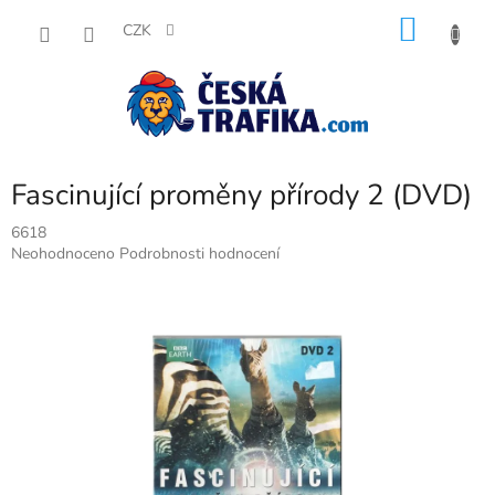
Přejít
NÁKU
na
CZK
obsah
KOŠÍK
Fascinující proměny přírody 2 (DVD)
6618
Průměrné
Neohodnoceno
Podrobnosti hodnocení
hodnocení
produktu
je
0,0
z
5
hvězdiček.