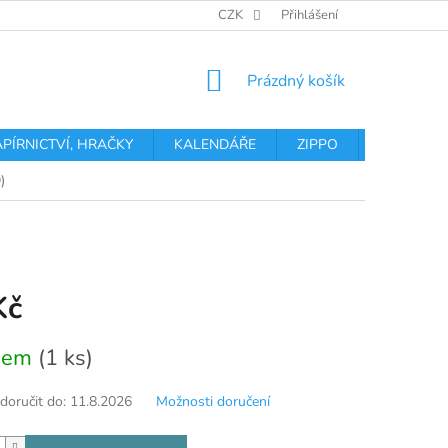
OBCHODNÍ PODMÍNKY
PODMÍNKY OCHRANY OSOBNÍCH ÚDA
CZK
Přihlášení
NÁKUPNÍ
Prázdný košík
KOŠÍK
APÍRNICTVÍ, HRAČKY
KALENDÁŘE
ZIPPO
Obchodní 
)
Kč
dem
(1 ks)
oručit do:
11.8.2026
Možnosti doručení