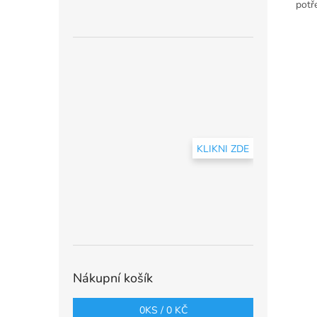
potř
KLIKNI ZDE
Nákupní košík
0
KS /
0 KČ