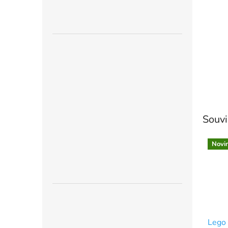
n
e
l
Souvi
Novi
Lego 