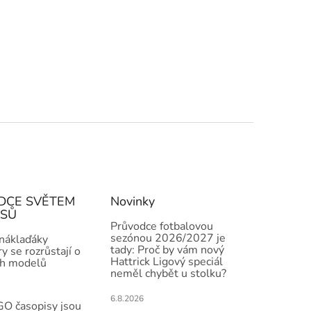
DCE SVĚTEM
Novinky
ISŮ
Průvodce fotbalovou
sezónou 2026/2027 je
 náklaďáky
tady: Proč by vám nový
y se rozrůstají o
Hattrick Ligový speciál
h modelů
neměl chybět u stolku?
6.8.2026
O časopisy jsou