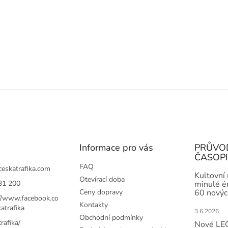
Informace pro vás
PRŮVO
ČASOP
FAQ
ceskatrafika.com
Kultovní
Otevírací doba
31 200
minulé ér
Ceny dopravy
60 novýc
://www.facebook.co
Kontakty
atrafika
3.6.2026
Obchodní podmínky
rafika/
Nové LEG