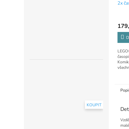
2x ča
179
D
LEGO®
časopi
Komiks
všech
Popi
KOUPIT
Det
Vzdě
malé