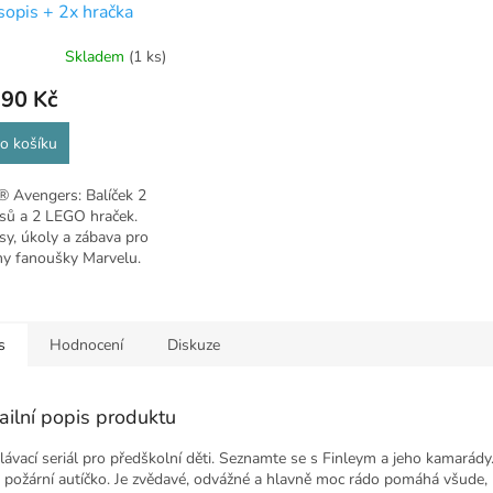
sopis + 2x hračka
Skladem
(1 ks)
,90 Kč
o košíku
 Avengers: Balíček 2
sů a 2 LEGO hraček.
y, úkoly a zábava pro
ny fanoušky Marvelu.
s
Hodnocení
Diskuze
ailní popis produktu
lávací seriál pro předškolní děti. Seznamte se s Finleym a jeho kamarády.
 požární autíčko. Je zvědavé, odvážné a hlavně moc rádo pomáhá všude, 