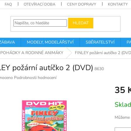
FAQ
OTEVÍRACÍ DOBA
CENY DOPRAVY
KONTAKTY
HLEDAT
 ZÁBAVA
MODELY, MODELÁŘSTVÍ
SBĚRATELSTVÍ
P
POHÁDKY A RODINNÉ ANIMÁKY
FINLEY požární autíčko 2 (DVD
EY požární autíčko 2 (DVD)
8630
né
noceno
Podrobnosti hodnocení
ní
35 
u
Měrná
Skla
cena:
k.
Můžeme d