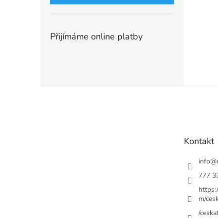
Přijímáme online platby
Z
á
p
a
t
Kontakt
í
info
@
777 3
https
m/cesk
/ceskat