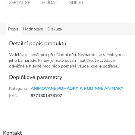
ZEPTAT SE
HLÍDAT
SDÍLET
Popis
Hodnocení
Diskuze
Detailní popis produktu
Vzdělávací seriál pro předškolní děti. Seznamte se s Finleym a
jeho kamarády. Finley je malé požární autíčko. Je zvědavé,
odvážné a hlavně moc rádo pomáhá všude, kde je potřeba..
Doplňkové parametry
Kategorie
:
ANIMOVANÉ POHÁDKY A RODINNÉ ANIMÁKY
EAN
:
9771801478107
Z
á
p
a
Kontakt