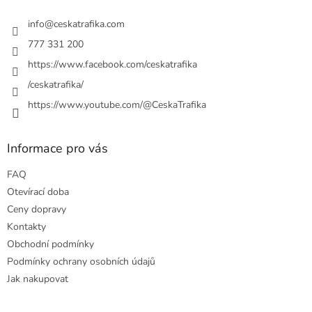
t
í
info
@
ceskatrafika.com
777 331 200
https://www.facebook.com/ceskatrafika
/ceskatrafika/
https://www.youtube.com/@CeskaTrafika
Informace pro vás
FAQ
Otevírací doba
Ceny dopravy
Kontakty
Obchodní podmínky
Podmínky ochrany osobních údajů
Jak nakupovat