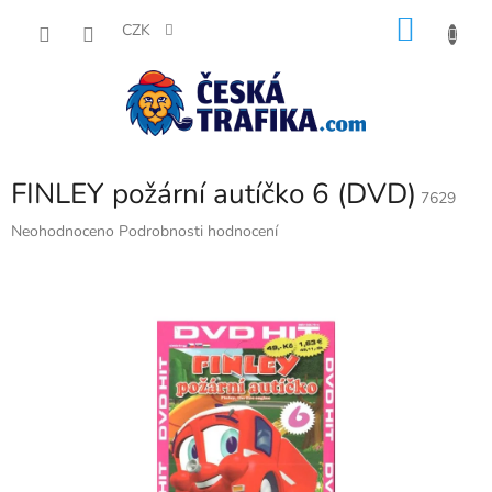
Přejít
NÁKU
na
CZK
obsah
KOŠÍK
FINLEY požární autíčko 6 (DVD)
7629
Průměrné
Neohodnoceno
Podrobnosti hodnocení
hodnocení
produktu
je
0,0
z
5
hvězdiček.