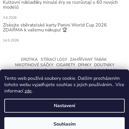
Kultovní náklaďáky minulé éry se rozrůstají o 60 nových
modelů
3.6.2026
Získejte sběratelské karty Panini World Cup 2026
ZDARMA k vašemu nákupu! 🏆
14.5.2026
EROTIKA
STÍRACÍ LOSY
ZAHŘÍVANÝ TABÁK
NIKOTINOVÉ SÁČKY
CIGARETY
DÝMKY
DOUTNÍKY
JAK NAKUPOVAT
ODSTOUPENÍ OD KUPNÍ SMLOUVY
Tento web používá soubory cookie. Dalším procházením
tohoto webu vyjadřujete souhlas s jejich používáním.. Více
informací
zde
.
Nastavení
Vytvořil Shoptet
ZMĚNA OTEVÍRACÍ DOBY O LETNÍCH
PRÁZDNINÁCH. KLIKNETE A DOZVÍTE SE
Souhlasím
Copyright 2026
CeskaTrafika.com
. Všechna práva vyhrazena.
VÍCE.