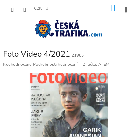
Přejít
NÁKU
na
CZK
obsah
KOŠÍK
Foto Video 4/2021
21983
Průměrné
Neohodnoceno
Podrobnosti hodnocení
Značka:
ATEMI
hodnocení
produktu
je
0,0
z
5
hvězdiček.