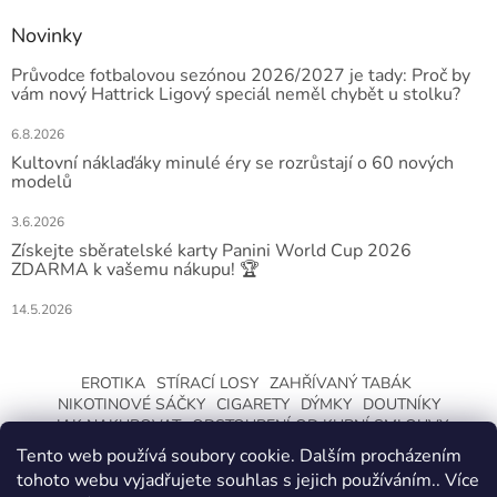
Novinky
Průvodce fotbalovou sezónou 2026/2027 je tady: Proč by
vám nový Hattrick Ligový speciál neměl chybět u stolku?
6.8.2026
Kultovní náklaďáky minulé éry se rozrůstají o 60 nových
modelů
3.6.2026
Získejte sběratelské karty Panini World Cup 2026
ZDARMA k vašemu nákupu! 🏆
14.5.2026
EROTIKA
STÍRACÍ LOSY
ZAHŘÍVANÝ TABÁK
NIKOTINOVÉ SÁČKY
CIGARETY
DÝMKY
DOUTNÍKY
JAK NAKUPOVAT
ODSTOUPENÍ OD KUPNÍ SMLOUVY
Tento web používá soubory cookie. Dalším procházením
tohoto webu vyjadřujete souhlas s jejich používáním.. Více