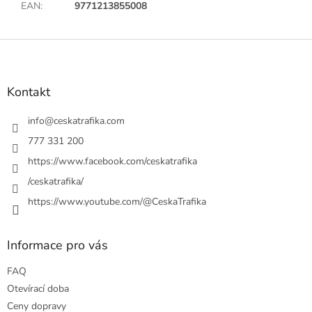
EAN
:
9771213855008
Z
á
p
a
Kontakt
t
í
info
@
ceskatrafika.com
777 331 200
https://www.facebook.com/ceskatrafika
/ceskatrafika/
https://www.youtube.com/@CeskaTrafika
Informace pro vás
FAQ
Otevírací doba
Ceny dopravy