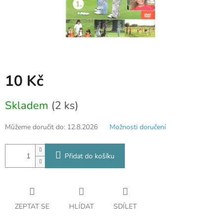
10 Kč
Měrná
Skladem
(2 ks)
cena:
Můžeme doručit do:
12.8.2026
Možnosti doručení
Přidat do košíku
ZEPTAT SE
HLÍDAT
SDÍLET