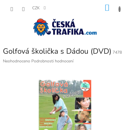
Přejít
NÁKU
na
CZK
obsah
KOŠÍK
Golfová školička s Dádou (DVD)
7478
Průměrné
Neohodnoceno
Podrobnosti hodnocení
hodnocení
produktu
je
0,0
z
5
hvězdiček.