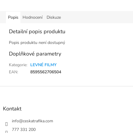
Popis
Hodnocení
Diskuze
Detailní popis produktu
Popis produktu není dostupný
Doplňkové parametry
Kategorie
:
LEVNÉ FILMY
EAN
:
8595562706504
Z
á
p
a
Kontakt
t
í
info
@
ceskatrafika.com
777 331 200