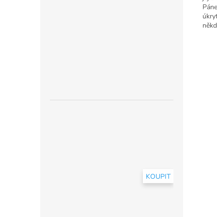
Páne
úkry
někd
KOUPIT