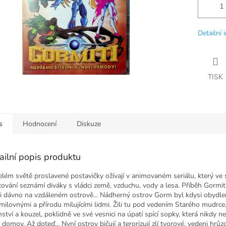
Detailní 
TISK
s
Hodnocení
Diskuze
ailní popis produktu
elém světě proslavené postavičky ožívají v animovaném seriálu, který ve 
cování seznámí diváky s vládci země, vzduchu, vody a lesa. Příběh Gormit
i dávno na vzdáleném ostrově... Nádherný ostrov Gorm byl kdysi obydle
milovnými a přírodu milujícími lidmi. Žili tu pod vedením Starého mudrce,
ství a kouzel, poklidně ve své vesnici na úpatí spící sopky, která nikdy n
h domov. Až doteď... Nyní ostrov bičují a terorizují zlí tvorové, vedeni hr