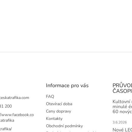
Informace pro vás
PRŮVO
ČASOP
FAQ
ceskatrafika.com
Kultovní
Otevírací doba
31 200
minulé ér
Ceny dopravy
60 novýc
://www.facebook.co
Kontakty
atrafika
3.6.2026
Obchodní podmínky
rafika/
Nové LEG