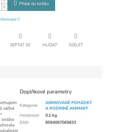
Přidat do košíku
informace
ZEPTAT SE
HLÍDAT
SDÍLET
Doplňkové parametry
strhujícím
ANIMOVANÉ POHÁDKY
Kategorie
:
ů začíná
A RODINNÉ ANIMÁKY
n
Hmotnost
:
0.1 kg
 strážce
EAN
:
8594067065833
eohrozila
ůzostrašným