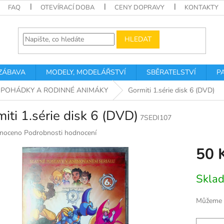
FAQ
OTEVÍRACÍ DOBA
CENY DOPRAVY
KONTAKTY
HLEDAT
 ZÁBAVA
MODELY, MODELÁŘSTVÍ
SBĚRATELSTVÍ
P
POHÁDKY A RODINNÉ ANIMÁKY
Gormiti 1.série disk 6 (DVD)
iti 1.série disk 6 (DVD)
7SEDI107
né
noceno
Podrobnosti hodnocení
ní
50 
u
Měrná
Skla
cena:
k.
Můžeme d