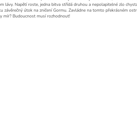
m lávy. Napětí roste, jedna bitva střídá druhou a nepolapitelné zlo chyst
tu závěrečný útok na zničení Gormu. Zavládne na tomto překrásném ostr
y mír? Budoucnost musí rozhodnout!