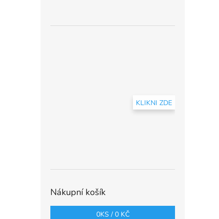
KLIKNI ZDE
Nákupní košík
0
KS /
0 KČ