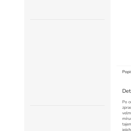
n
e
l
Popi
Det
Po c
zpra
velm
míru
tajem
jejic