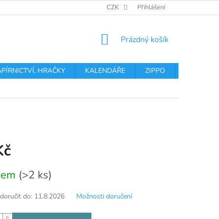
OBCHODNÍ PODMÍNKY
PODMÍNKY OCHRANY OSOBNÍCH ÚDA
CZK
Přihlášení
NÁKUPNÍ
Prázdný košík
KOŠÍK
APÍRNICTVÍ, HRAČKY
KALENDÁŘE
ZIPPO
Obchodní 
Kč
dem
(>2 ks)
oručit do:
11.8.2026
Možnosti doručení