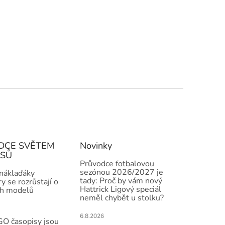
DCE SVĚTEM
Novinky
ISŮ
Průvodce fotbalovou
sezónou 2026/2027 je
 náklaďáky
tady: Proč by vám nový
y se rozrůstají o
Hattrick Ligový speciál
h modelů
neměl chybět u stolku?
6.8.2026
O časopisy jsou