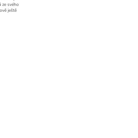
á ze svého
ově ještě