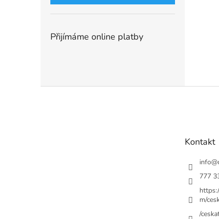
Přijímáme online platby
Z
á
p
a
t
Kontakt
í
info
@
777 3
https
m/cesk
/ceskat