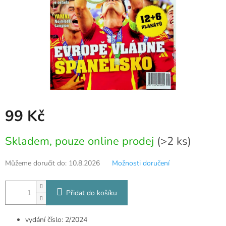
99 Kč
Měrná
Skladem, pouze online prodej
(>2 ks)
cena:
Můžeme doručit do:
10.8.2026
Možnosti doručení
Přidat do košíku
vydání číslo: 2/2024