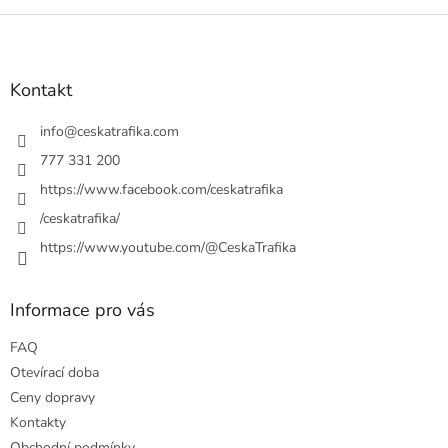
Z
á
p
a
Kontakt
t
í
info
@
ceskatrafika.com
777 331 200
https://www.facebook.com/ceskatrafika
/ceskatrafika/
https://www.youtube.com/@CeskaTrafika
Informace pro vás
FAQ
Otevírací doba
Ceny dopravy
Kontakty
Obchodní podmínky