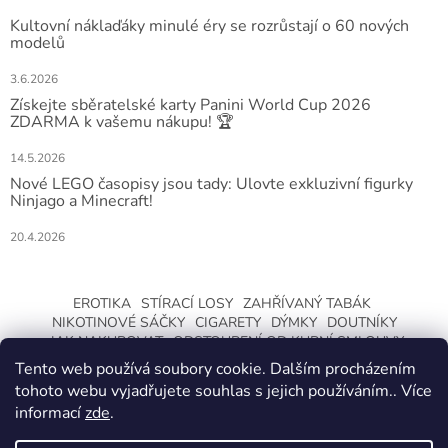
Kultovní náklaďáky minulé éry se rozrůstají o 60 nových
modelů
3.6.2026
Získejte sběratelské karty Panini World Cup 2026
ZDARMA k vašemu nákupu! 🏆
14.5.2026
Nové LEGO časopisy jsou tady: Ulovte exkluzivní figurky
Ninjago a Minecraft!
20.4.2026
EROTIKA
STÍRACÍ LOSY
ZAHŘÍVANÝ TABÁK
NIKOTINOVÉ SÁČKY
CIGARETY
DÝMKY
DOUTNÍKY
JAK NAKUPOVAT
ODSTOUPENÍ OD KUPNÍ SMLOUVY
Tento web používá soubory cookie. Dalším procházením
tohoto webu vyjadřujete souhlas s jejich používáním.. Více
informací
zde
.