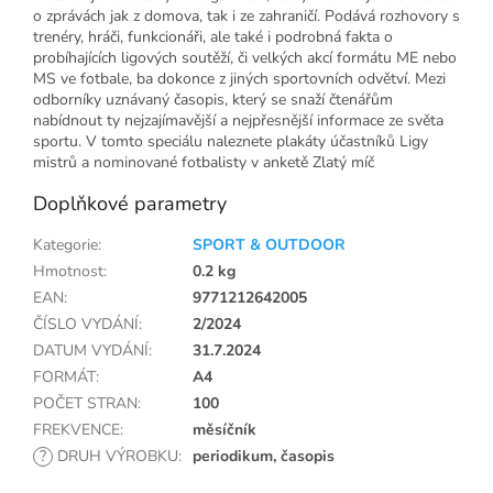
o zprávách jak z domova, tak i ze zahraničí. Podává rozhovory s
trenéry, hráči, funkcionáři, ale také i podrobná fakta o
probíhajících ligových soutěží, či velkých akcí formátu ME nebo
MS ve fotbale, ba dokonce z jiných sportovních odvětví. Mezi
odborníky uznávaný časopis, který se snaží čtenářům
nabídnout ty nejzajímavější a nejpřesnější informace ze světa
sportu. V tomto speciálu naleznete plakáty účastníků Ligy
mistrů a nominované fotbalisty v anketě Zlatý míč
Doplňkové parametry
Kategorie
:
SPORT & OUTDOOR
Hmotnost
:
0.2 kg
EAN
:
9771212642005
ČÍSLO VYDÁNÍ
:
2/2024
DATUM VYDÁNÍ
:
31.7.2024
FORMÁT
:
A4
POČET STRAN
:
100
FREKVENCE
:
měsíčník
?
DRUH VÝROBKU
:
periodikum, časopis