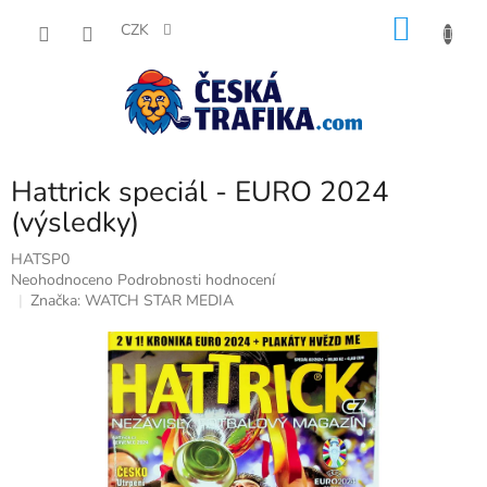
Přejít
NÁKU
na
CZK
obsah
KOŠÍK
Hattrick speciál - EURO 2024
(výsledky)
HATSP0
Průměrné
Neohodnoceno
Podrobnosti hodnocení
hodnocení
Značka:
WATCH STAR MEDIA
produktu
je
0,0
z
5
hvězdiček.