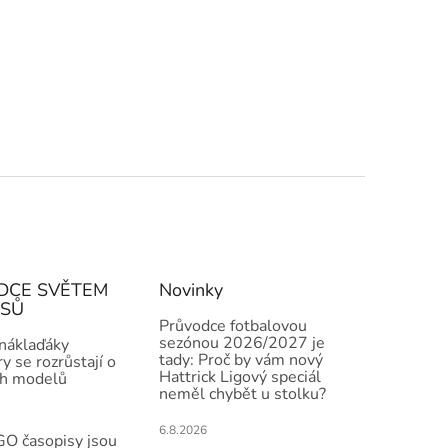
DCE SVĚTEM
Novinky
ISŮ
Průvodce fotbalovou
sezónou 2026/2027 je
 náklaďáky
tady: Proč by vám nový
y se rozrůstají o
Hattrick Ligový speciál
h modelů
neměl chybět u stolku?
6.8.2026
O časopisy jsou