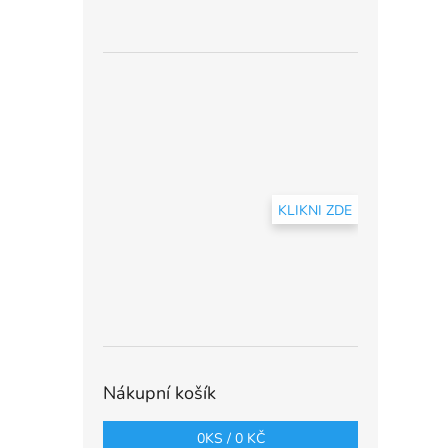
KLIKNI ZDE
Nákupní košík
0
KS /
0 KČ