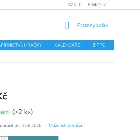
OBCHODNÍ PODMÍNKY
PODMÍNKY OCHRANY OSOBNÍCH ÚDA
CZK
Přihlášení
NÁKUPNÍ
Prázdný košík
KOŠÍK
APÍRNICTVÍ, HRAČKY
KALENDÁŘE
ZIPPO
Obchodní 
Kč
dem
(>2 ks)
oručit do:
11.8.2026
Možnosti doručení