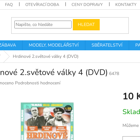
FAQ
OTEVÍRACÍ DOBA
CENY DOPRAVY
KONTAKTY
HLEDAT
 ZÁBAVA
MODELY, MODELÁŘSTVÍ
SBĚRATELSTVÍ
P
Y
Hrdinové 2.světové války 4 (DVD)
nové 2.světové války 4 (DVD)
6478
né
noceno
Podrobnosti hodnocení
ní
10 
u
Měrná
Skla
cena:
k.
Můžeme d