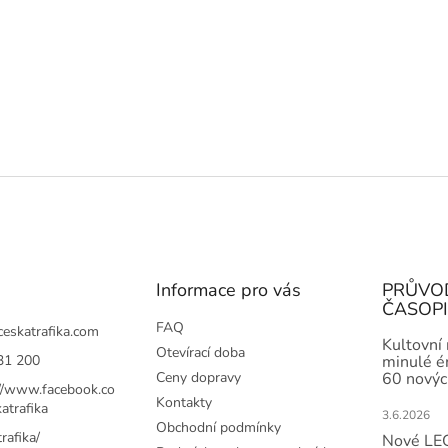
Informace pro vás
PRŮVO
ČASOP
FAQ
ceskatrafika.com
Kultovní
Otevírací doba
31 200
minulé ér
Ceny dopravy
60 novýc
://www.facebook.co
Kontakty
atrafika
3.6.2026
Obchodní podmínky
rafika/
Nové LEG