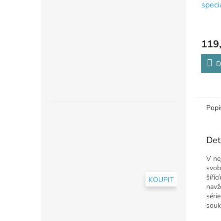
speci
119
D
Popi
Det
V ne
svob
šíří
KOUPIT
navž
série
souk