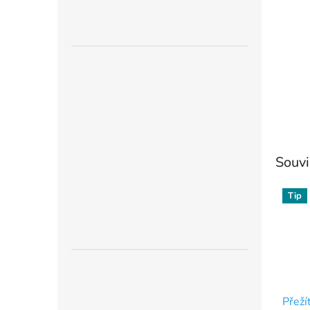
n
e
l
Souvi
Tip
Přeží