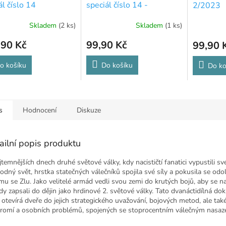
ál číslo 14
speciál číslo 14 -
2/2023
POŠKOZENO
Skladem
(2 ks)
Skladem
(1 ks)
,90 Kč
99,90 Kč
99,90 
o košíku
Do košíku
Do ko
s
Hodnocení
Diskuze
ailní popis produktu
jtemnějších dnech druhé světové války, kdy nacističtí fanatici vypustili s
odný svět, hrstka statečných válečníků spojila své síly a pokusila se odo
címu se Zlu. Jako velitelé armád vedli svou zemi do krutých bojů, aby se 
dy zapsali do dějin jako hrdinové 2. světové války. Tato dvanáctidílná do
 otevírá dveře do jejich strategického uvažování, bojových metod, ale také
romí a osobních problémů, spojených se stoprocentním válečným n