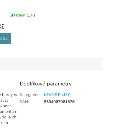
Skladem
(1 ks)
Kč
šíku
Doplňkové parametry
vé hordy na
Kategorie
:
LEVNÉ FILMY
lávat
EAN
:
8594067061576
nakonec
kumentární
 do jejich
asazením