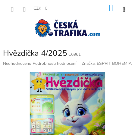
Přejít
NÁKU
na
CZK
obsah
KOŠÍK
Hvězdička 4/2025
C6961
Průměrné
Neohodnoceno
Podrobnosti hodnocení
Značka:
ESPRIT BOHEMIA
hodnocení
produktu
je
0,0
z
5
hvězdiček.