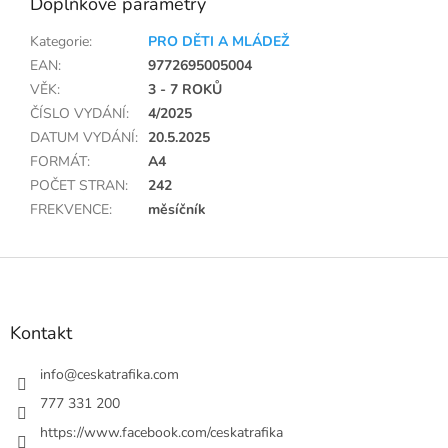
Doplňkové parametry
Kategorie
:
PRO DĚTI A MLÁDEŽ
EAN
:
9772695005004
VĚK
:
3 - 7 ROKŮ
ČÍSLO VYDÁNÍ
:
4/2025
DATUM VYDÁNÍ
:
20.5.2025
FORMÁT
:
A4
POČET STRAN
:
242
FREKVENCE
:
měsíčník
Z
á
p
a
Kontakt
t
í
info
@
ceskatrafika.com
777 331 200
https://www.facebook.com/ceskatrafika