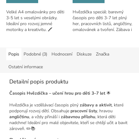
Velké A4 omalovánky pro děti
Hvězdička speciál: barevný
3-5 let s veselými obrázky.
časopis pro děti 3-7 let plný
Ideální pro rozvoj jemné
her, pracovních listů, angličtiny,
motoriky a kreativitu. 🖍️
omalovánek a tvoření. Zábava i
učení!
Popis
Podobné (3)
Hodnocení
Diskuze
Značka
Ostatní informace
Detailní popis produktu
Časopis Hvězdička – učení hrou pro děti 3–7 let
🌟
Hvězdička je vzdělávací časopis plný
zábavy a aktivit
, které
podporují rozvoj dětí. Obsahuje
pracovní listy
, hravou
angličtinu
, a vždy přináší i
zábavnou přílohu
, která děti
nadchne! Ideální pro malé objevitele, kteří se chtějí učit a bavit
zároveň. ✏️📚