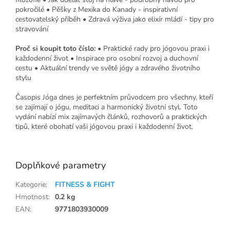
pokročilé • Pěšky z Mexika do Kanady - inspirativní
cestovatelský příběh • Zdravá výživa jako elixír mládí - tipy pro
stravování
Proč si koupit toto číslo:
• Praktické rady pro jógovou praxi i
každodenní život • Inspirace pro osobní rozvoj a duchovní
cestu • Aktuální trendy ve světě jógy a zdravého životního
stylu
Časopis Jóga dnes je perfektním průvodcem pro všechny, kteří
se zajímají o jógu, meditaci a harmonický životní styl. Toto
vydání nabízí mix zajímavých článků, rozhovorů a praktických
tipů, které obohatí vaši jógovou praxi i každodenní život.
Doplňkové parametry
Kategorie
:
FITNESS & FIGHT
Hmotnost
:
0.2 kg
EAN
:
9771803930009