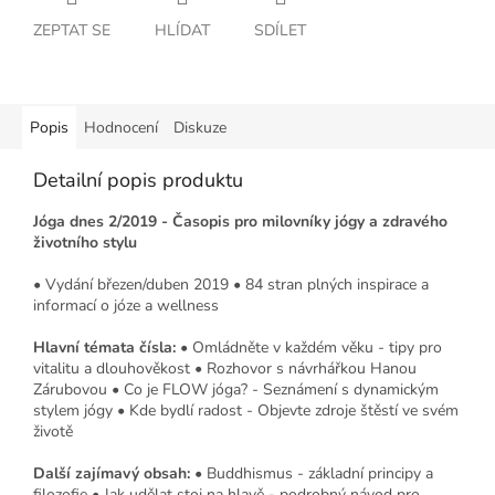
ZEPTAT SE
HLÍDAT
SDÍLET
Popis
Hodnocení
Diskuze
Detailní popis produktu
Jóga dnes 2/2019 - Časopis pro milovníky jógy a zdravého
životního stylu
• Vydání březen/duben 2019 • 84 stran plných inspirace a
informací o józe a wellness
Hlavní témata čísla:
• Omládněte v každém věku - tipy pro
vitalitu a dlouhověkost • Rozhovor s návrhářkou Hanou
Zárubovou • Co je FLOW jóga? - Seznámení s dynamickým
stylem jógy • Kde bydlí radost - Objevte zdroje štěstí ve svém
životě
Další zajímavý obsah:
• Buddhismus - základní principy a
filozofie • Jak udělat stoj na hlavě - podrobný návod pro