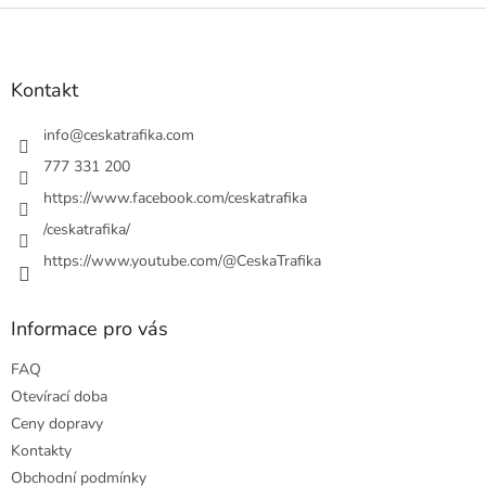
Z
á
p
a
Kontakt
t
í
info
@
ceskatrafika.com
777 331 200
https://www.facebook.com/ceskatrafika
/ceskatrafika/
https://www.youtube.com/@CeskaTrafika
Informace pro vás
FAQ
Otevírací doba
Ceny dopravy
Kontakty
Obchodní podmínky