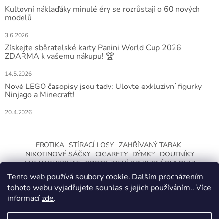
Kultovní náklaďáky minulé éry se rozrůstají o 60 nových
modelů
3.6.2026
Získejte sběratelské karty Panini World Cup 2026
ZDARMA k vašemu nákupu! 🏆
14.5.2026
Nové LEGO časopisy jsou tady: Ulovte exkluzivní figurky
Ninjago a Minecraft!
20.4.2026
EROTIKA
STÍRACÍ LOSY
ZAHŘÍVANÝ TABÁK
NIKOTINOVÉ SÁČKY
CIGARETY
DÝMKY
DOUTNÍKY
JAK NAKUPOVAT
ODSTOUPENÍ OD KUPNÍ SMLOUVY
Tento web používá soubory cookie. Dalším procházením
tohoto webu vyjadřujete souhlas s jejich používáním.. Více
informací
zde
.