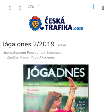
Přejít
NÁKU
na
CZK
obsah
KOŠÍK
Jóga dnes 2/2019
14964
Průměrné
Neohodnoceno
Podrobnosti hodnocení
hodnocení
Značka:
Power Yoga Akademie
produktu
je
0,0
z
5
hvězdiček.