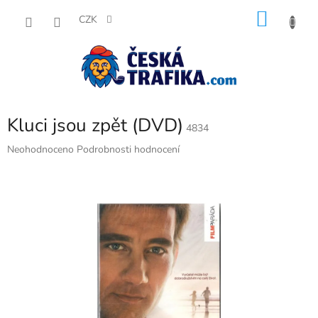
Přejít
NÁKU
na
CZK
obsah
KOŠÍK
Kluci jsou zpět (DVD)
4834
Průměrné
Neohodnoceno
Podrobnosti hodnocení
hodnocení
produktu
je
0,0
z
5
hvězdiček.