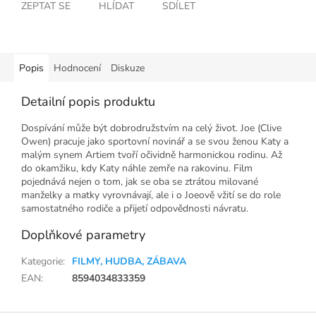
ZEPTAT SE
HLÍDAT
SDÍLET
Popis
Hodnocení
Diskuze
Detailní popis produktu
Dospívání může být dobrodružstvím na celý život. Joe (Clive
Owen) pracuje jako sportovní novinář a se svou ženou Katy a
malým synem Artiem tvoří očividně harmonickou rodinu. Až
do okamžiku, kdy Katy náhle zemře na rakovinu. Film
pojednává nejen o tom, jak se oba se ztrátou milované
manželky a matky vyrovnávají, ale i o Joeově vžití se do role
samostatného rodiče a přijetí odpovědnosti návratu.
Doplňkové parametry
Kategorie
:
FILMY, HUDBA, ZÁBAVA
EAN
:
8594034833359