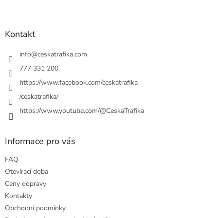
Z
á
p
a
Kontakt
t
í
info
@
ceskatrafika.com
777 331 200
https://www.facebook.com/ceskatrafika
/ceskatrafika/
https://www.youtube.com/@CeskaTrafika
Informace pro vás
FAQ
Otevírací doba
Ceny dopravy
Kontakty
Obchodní podmínky