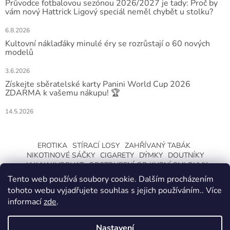
Průvodce fotbalovou sezónou 2026/2027 je tady: Proč by
vám nový Hattrick Ligový speciál neměl chybět u stolku?
6.8.2026
Kultovní náklaďáky minulé éry se rozrůstají o 60 nových
modelů
3.6.2026
Získejte sběratelské karty Panini World Cup 2026
ZDARMA k vašemu nákupu! 🏆
14.5.2026
EROTIKA
STÍRACÍ LOSY
ZAHŘÍVANÝ TABÁK
NIKOTINOVÉ SÁČKY
CIGARETY
DÝMKY
DOUTNÍKY
JAK NAKUPOVAT
ODSTOUPENÍ OD KUPNÍ SMLOUVY
Tento web používá soubory cookie. Dalším procházením
tohoto webu vyjadřujete souhlas s jejich používáním.. Více
informací
zde
.
Nastavení