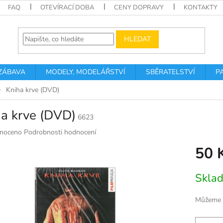
FAQ
OTEVÍRACÍ DOBA
CENY DOPRAVY
KONTAKTY
HLEDAT
 ZÁBAVA
MODELY, MODELÁŘSTVÍ
SBĚRATELSTVÍ
P
Kniha krve (DVD)
ha krve (DVD)
6623
né
noceno
Podrobnosti hodnocení
ní
50 
u
Měrná
Skla
cena:
k.
Můžeme d