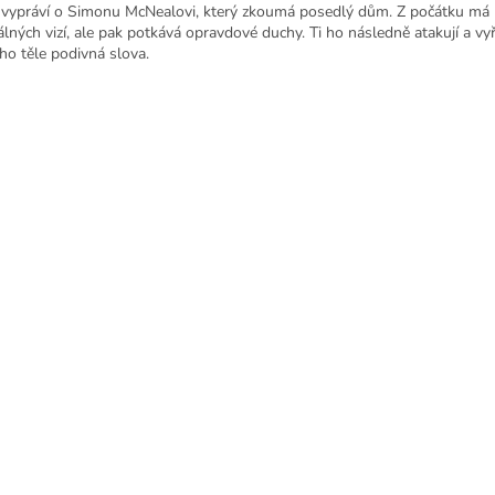
 vypráví o Simonu McNealovi, který zkoumá posedlý dům. Z počátku má 
álných vizí, ale pak potkává opravdové duchy. Ti ho následně atakují a vy
eho těle podivná slova.