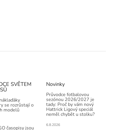
DCE SVĚTEM
Novinky
ISŮ
Průvodce fotbalovou
sezónou 2026/2027 je
 náklaďáky
tady: Proč by vám nový
y se rozrůstají o
Hattrick Ligový speciál
h modelů
neměl chybět u stolku?
6.8.2026
O časopisy jsou