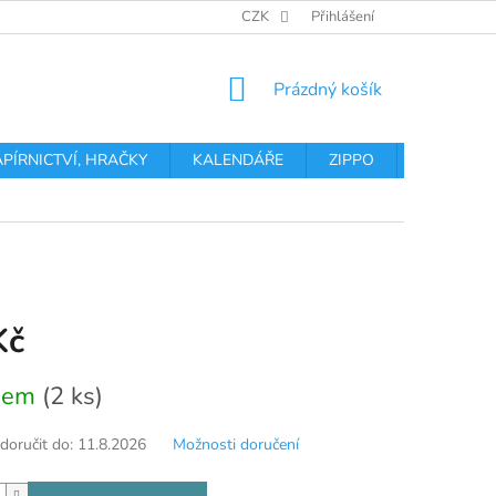
OBCHODNÍ PODMÍNKY
PODMÍNKY OCHRANY OSOBNÍCH ÚDA
CZK
Přihlášení
NÁKUPNÍ
Prázdný košík
KOŠÍK
APÍRNICTVÍ, HRAČKY
KALENDÁŘE
ZIPPO
Obchodní 
Kč
dem
(2 ks)
oručit do:
11.8.2026
Možnosti doručení