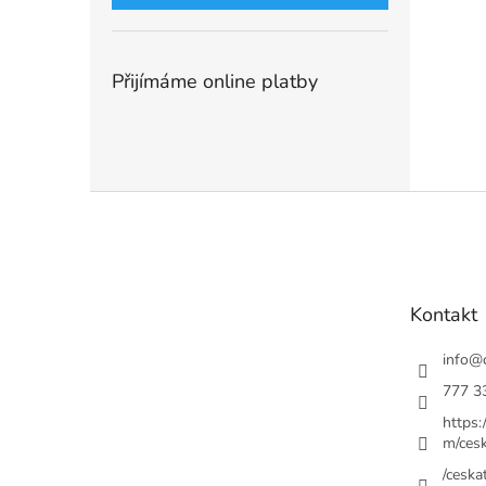
Přijímáme online platby
Z
á
p
a
t
Kontakt
í
info
@
777 3
https
m/cesk
/ceskat