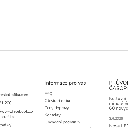
Informace pro vás
PRŮVO
ČASOP
FAQ
ceskatrafika.com
Kultovní
Otevírací doba
31 200
minulé ér
Ceny dopravy
60 novýc
://www.facebook.co
Kontakty
atrafika
3.6.2026
Obchodní podmínky
rafika/
Nové LEG