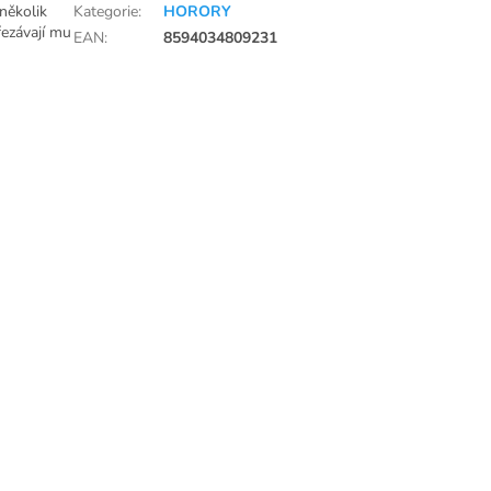
několik
Kategorie
:
HORORY
řezávají mu
EAN
:
8594034809231