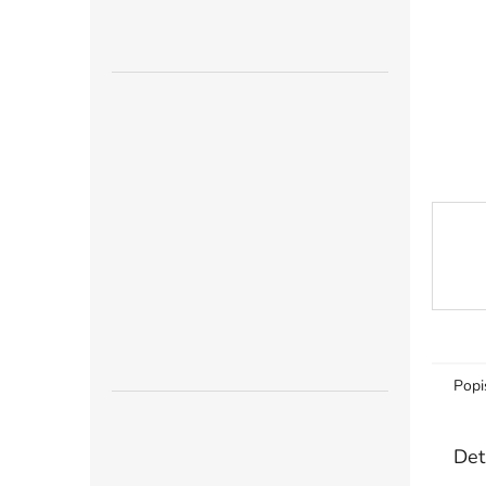
n
e
l
Popi
Det