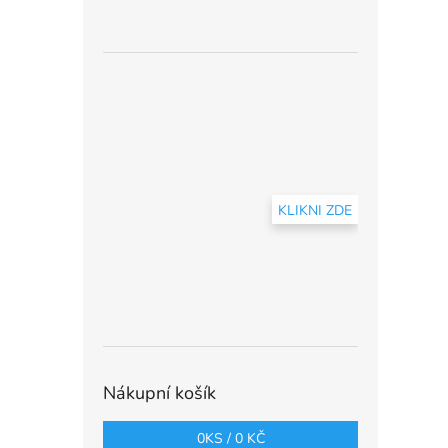
KLIKNI ZDE
Nákupní košík
0
KS /
0 KČ