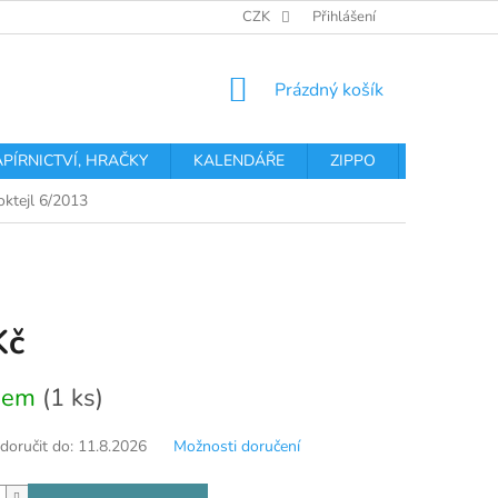
OBCHODNÍ PODMÍNKY
PODMÍNKY OCHRANY OSOBNÍCH ÚDA
CZK
Přihlášení
NÁKUPNÍ
Prázdný košík
KOŠÍK
APÍRNICTVÍ, HRAČKY
KALENDÁŘE
ZIPPO
Obchodní 
oktejl 6/2013
Kč
dem
(1 ks)
oručit do:
11.8.2026
Možnosti doručení