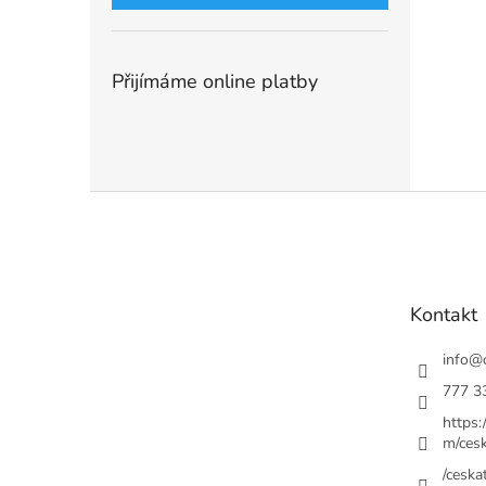
Přijímáme online platby
Z
á
p
a
t
Kontakt
í
info
@
777 3
https
m/cesk
/ceskat