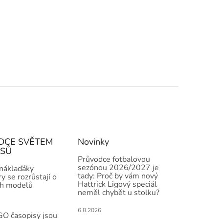
DCE SVĚTEM
Novinky
ISŮ
Průvodce fotbalovou
sezónou 2026/2027 je
 náklaďáky
tady: Proč by vám nový
y se rozrůstají o
Hattrick Ligový speciál
h modelů
neměl chybět u stolku?
6.8.2026
O časopisy jsou