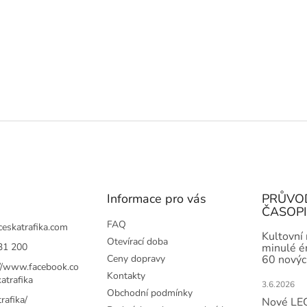
Informace pro vás
PRŮVO
ČASOP
FAQ
ceskatrafika.com
Kultovní
Otevírací doba
31 200
minulé ér
Ceny dopravy
60 novýc
://www.facebook.co
Kontakty
atrafika
3.6.2026
Obchodní podmínky
rafika/
Nové LEG