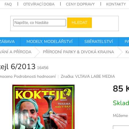
FAQ
OTEVÍRACÍ DOBA
CENY DOPRAVY
KONTAKTY
HLEDAT
 ZÁBAVA
MODELY, MODELÁŘSTVÍ
SBĚRATELSTVÍ
P
VÁNÍ A PŘÍRODA
PŘÍRODNÍ PARKY & DIVOKÁ KRAJINA
K
ejl 6/2013
16456
né
noceno
Podrobnosti hodnocení
Značka:
VLTAVA LABE MEDIA
ní
85 
u
Měrná
Skla
cena:
k.
Můžeme d