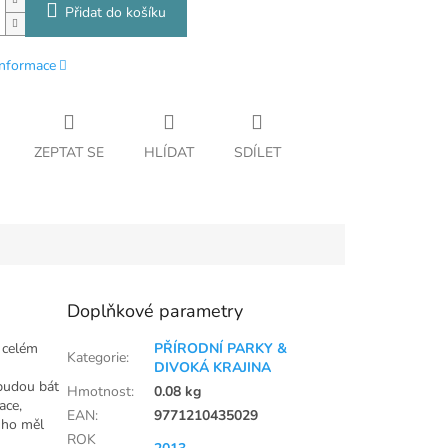
Přidat do košíku
informace
ZEPTAT SE
HLÍDAT
SDÍLET
Doplňkové parametry
 celém
PŘÍRODNÍ PARKY &
Kategorie
:
DIVOKÁ KRAJINA
ebudou bát
Hmotnost
:
0.08 kg
ace,
EAN
:
9771210435029
i ho měl
ROK