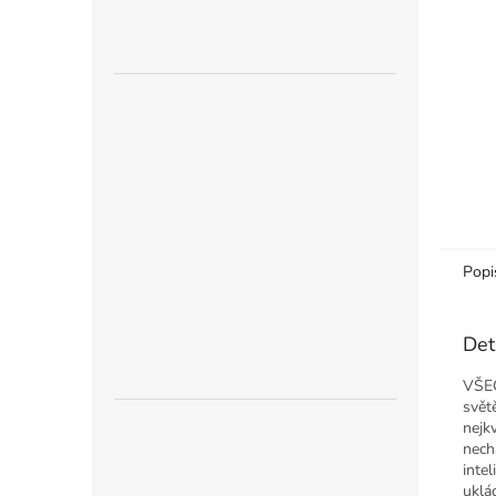
n
e
l
Popi
Det
VŠEC
svět
nejk
nech
intel
uklá