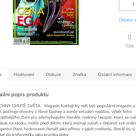
Detailní 
TISK
s
Hodnocení
Diskuze
Značka
Ostatní informace
ailní popis produktu
HNY CHUTĚ SVĚTA Magazín Koktejl by měl být: populární magazín o
ě, počínaje divochy z Nové Guinee a konče virtuální realitou, výběr toho
valitnějšího čtení pro přemýšlejícího čtenáře, rodinný časopis, který se n
ávat na stolku rodiče před dětmi, který nechají zubaři v čekárně své ordin
igentní čtení, hodnocené čtenáři jako přínos v jejich rozhledu, čtenář by s
dat do knihovničky jako kroniku doby.