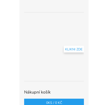
KLIKNI ZDE
Nákupní košík
0
KS /
0 KČ