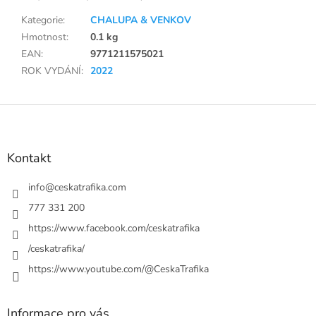
Kategorie
:
CHALUPA & VENKOV
Hmotnost
:
0.1 kg
EAN
:
9771211575021
ROK VYDÁNÍ
:
2022
Z
á
p
a
Kontakt
t
í
info
@
ceskatrafika.com
777 331 200
https://www.facebook.com/ceskatrafika
/ceskatrafika/
https://www.youtube.com/@CeskaTrafika
Informace pro vás