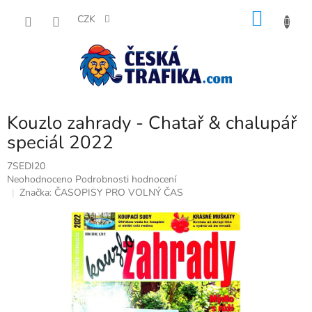
Přejít
NÁKU
na
CZK
obsah
KOŠÍK
Kouzlo zahrady - Chatař & chalupář
speciál 2022
7SEDI20
Průměrné
Neohodnoceno
Podrobnosti hodnocení
hodnocení
Značka:
ČASOPISY PRO VOLNÝ ČAS
produktu
je
0,0
z
5
hvězdiček.