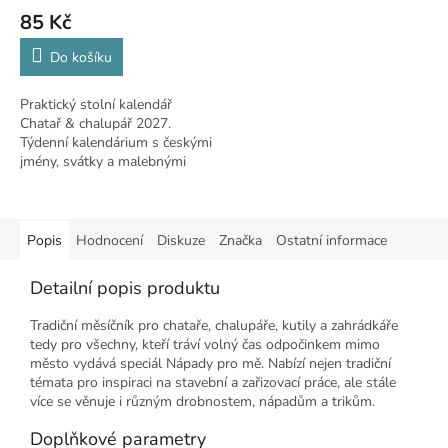
85 Kč
Do košíku
Praktický stolní kalendář
Chatař & chalupář 2027.
Týdenní kalendárium s českými
jmény, svátky a malebnými
fotografiemi chalup.
Popis
Hodnocení
Diskuze
Značka
Ostatní informace
Detailní popis produktu
Tradiční měsíčník pro chataře, chalupáře, kutily a zahrádkáře
tedy pro všechny, kteří tráví volný čas odpočinkem mimo
město vydává speciál Nápady pro mě. Nabízí nejen tradiční
témata pro inspiraci na stavební a zařizovací práce, ale stále
více se věnuje i různým drobnostem, nápadům a trikům.
Doplňkové parametry