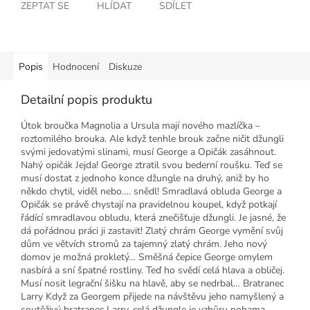
ZEPTAT SE
HLÍDAT
SDÍLET
Popis
Hodnocení
Diskuze
Detailní popis produktu
Útok broučka Magnolia a Ursula mají nového mazlíčka –
roztomilého brouka. Ale když tenhle brouk začne ničit džungli
svými jedovatými slinami, musí George a Opičák zasáhnout.
Nahý opičák Jejda! George ztratil svou bederní roušku. Teď se
musí dostat z jednoho konce džungle na druhý, aniž by ho
někdo chytil, viděl nebo…. snědl! Smradlavá obluda George a
Opičák se právě chystají na pravidelnou koupel, když potkají
řádící smradlavou obludu, která znečišťuje džungli. Je jasné, že
dá pořádnou práci ji zastavit! Zlatý chrám George vymění svůj
dům ve větvích stromů za tajemný zlatý chrám. Jeho nový
domov je možná prokletý… Směšná čepice George omylem
nasbírá a sní špatné rostliny. Teď ho svědí celá hlava a obličej.
Musí nosit legrační šišku na hlavě, aby se nedrbal… Bratranec
Larry Když za Georgem přijede na návštěvu jeho namyšlený a
soutěživý bratranec Larry, celá džungle je vzhůru nohama.