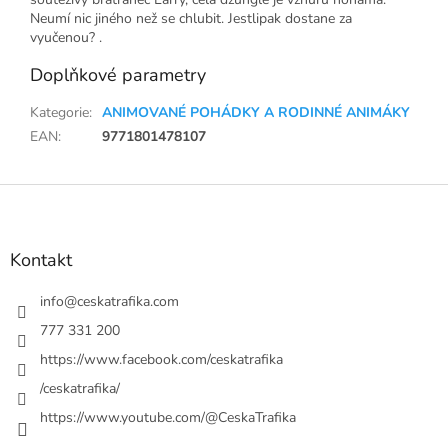
Neumí nic jiného než se chlubit. Jestlipak dostane za
vyučenou? .
Doplňkové parametry
Kategorie
:
ANIMOVANÉ POHÁDKY A RODINNÉ ANIMÁKY
EAN
:
9771801478107
Z
á
p
a
Kontakt
t
í
info
@
ceskatrafika.com
777 331 200
https://www.facebook.com/ceskatrafika
/ceskatrafika/
https://www.youtube.com/@CeskaTrafika