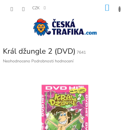
Přejít
NÁKU
na
CZK
obsah
KOŠÍK
Král džungle 2 (DVD)
7641
Průměrné
Neohodnoceno
Podrobnosti hodnocení
hodnocení
produktu
je
0,0
z
5
hvězdiček.