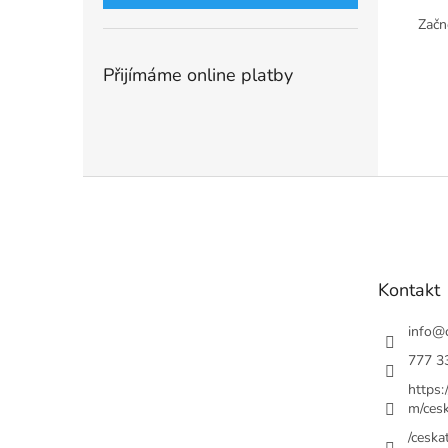
Začně
Přijímáme online platby
Z
á
p
a
t
Kontakt
í
info
@
777 3
https
m/cesk
/ceskat