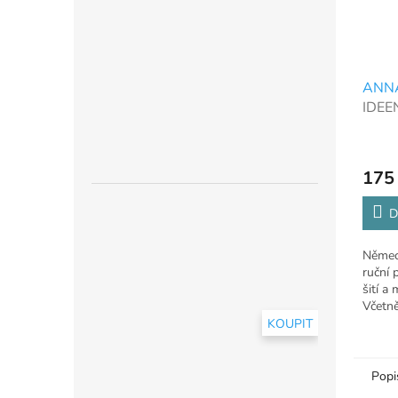
ANNA 
IDEE
SELB
KREA
175
D
Němec
ruční 
šití a
Včetně
KOUPIT
Popi