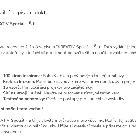
ailní popis produktu
TIV Speciál - Šití
vte radost ze šití s časopisem "KREATIV Speciál - Šití". Toto vydání je ide
 začátečníky, kteří chtějí proniknout do světa šití a naučit se základní tec
100 stran inspirace:
Bohatý obsah plný nových trendů a zábavy.
Krok za krokem:
Podrobné návody, které vás provedou každým projek
15 vzorů:
Praktické šicí projekty pro začátečníky.
Šití na stroji i ručně:
Naučte se pracovat s různými technikami.
Testováno odborníky:
Ověřené postupy pro spolehlivé výsledky.
 si pořídit toto vydání?
ATIV Speciál - Šití" je skvělým průvodcem pro všechny, kteří chtějí začít 
řit si vlastní originální kousky. Užijte si kreativní chvíle a přineste do sv
 dovednosti.