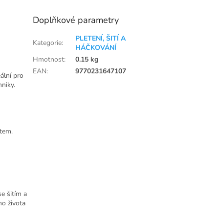
Doplňkové parametry
PLETENÍ, ŠITÍ A
Kategorie
:
HÁČKOVÁNÍ
Hmotnost
:
0.15 kg
EAN
:
9770231647107
ální pro
hniky.
tem.
se šitím a
ého života