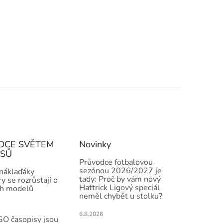
DCE SVĚTEM
Novinky
ISŮ
Průvodce fotbalovou
sezónou 2026/2027 je
 náklaďáky
tady: Proč by vám nový
y se rozrůstají o
Hattrick Ligový speciál
h modelů
neměl chybět u stolku?
6.8.2026
O časopisy jsou