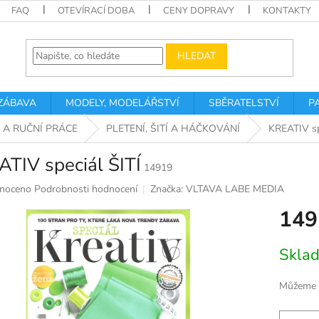
FAQ
OTEVÍRACÍ DOBA
CENY DOPRAVY
KONTAKTY
HLEDAT
 ZÁBAVA
MODELY, MODELÁŘSTVÍ
SBĚRATELSTVÍ
P
 A RUČNÍ PRÁCE
PLETENÍ, ŠITÍ A HÁČKOVÁNÍ
KREATIV sp
TIV speciál ŠITÍ
14919
né
noceno
Podrobnosti hodnocení
Značka:
VLTAVA LABE MEDIA
ní
149
u
Měrná
Skla
cena:
k.
Můžeme d