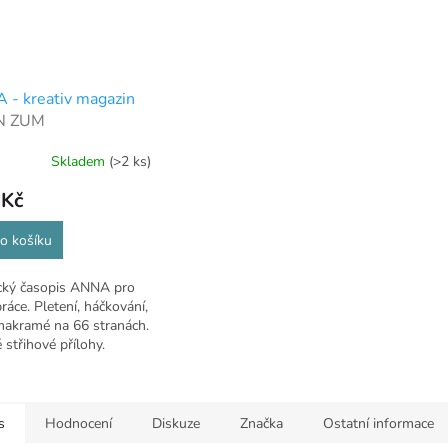
- kreativ magazin
N ZUM
ERMACHEN *
Skladem
(>2 ks)
TIV & AKTUELL
 Kč
o košíku
ký časopis ANNA pro
práce. Pletení, háčkování,
 makramé na 66 stranách.
 střihové přílohy.
s
Hodnocení
Diskuze
Značka
Ostatní informace