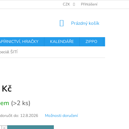
OBCHODNÍ PODMÍNKY
PODMÍNKY OCHRANY OSOBNÍCH ÚDA
CZK
Přihlášení
NÁKUPNÍ
Prázdný košík
KOŠÍK
APÍRNICTVÍ, HRAČKY
KALENDÁŘE
ZIPPO
Obchodní 
eciál ŠITÍ
 Kč
dem
(>2 ks)
oručit do:
12.8.2026
Možnosti doručení