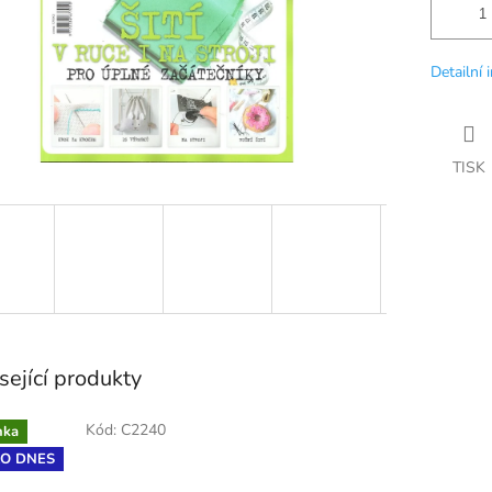
Detailní 
TISK
sející produkty
Kód:
C2240
nka
LO DNES