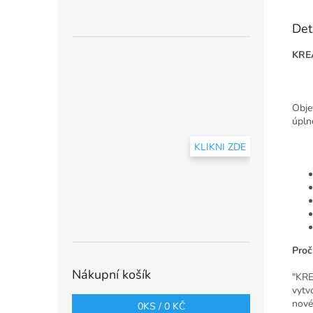
Det
KREA
Obje
úplné
KLIKNI ZDE
Proč
Nákupní košík
"KRE
vytvo
nové
0
KS /
0 KČ