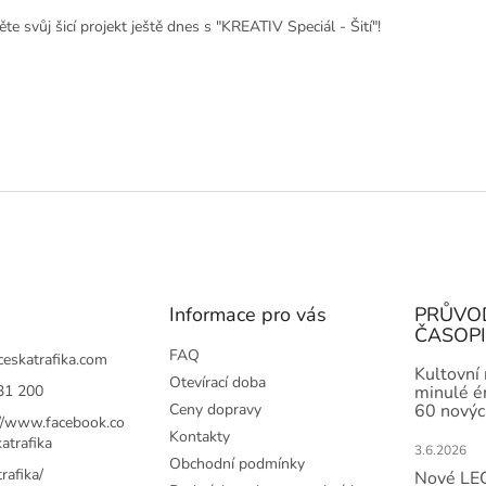
te svůj šicí projekt ještě dnes s "KREATIV Speciál - Šití"!
Informace pro vás
PRŮVO
ČASOP
FAQ
ceskatrafika.com
Kultovní
Otevírací doba
31 200
minulé ér
Ceny dopravy
60 novýc
://www.facebook.co
Kontakty
atrafika
3.6.2026
Obchodní podmínky
rafika/
Nové LEG