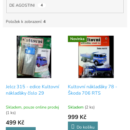
DE AGOSTINI
4
Položek k zobrazení:
4
V
Novinka
ý
p
i
s
p
r
o
d
Jelcz 315 - edice Kultovní
Kultovní náklaďáky 78 -
u
náklaďáky číslo 29
Škoda 706 RTS
k
t
Skladem, pouze online prodej
Skladem
(2 ks)
ů
(1 ks)
999 Kč
499 Kč
Do košíku