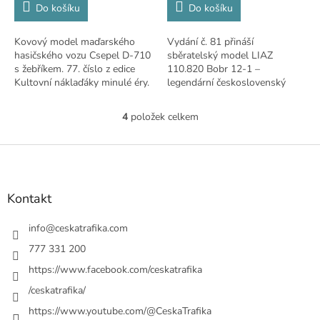
Do košíku
Do košíku
Kovový model maďarského
Vydání č. 81 přináší
hasičského vozu Csepel D-710
sběratelský model LIAZ
s žebříkem. 77. číslo z edice
110.820 Bobr 12-1 –
Kultovní náklaďáky minulé éry.
legendární československý
komunální vůz v červeno-
šedém provedení.
4
položek celkem
O
v
l
Z
á
á
d
p
a
a
Kontakt
c
t
í
í
info
@
ceskatrafika.com
p
r
777 331 200
v
https://www.facebook.com/ceskatrafika
k
y
/ceskatrafika/
v
ý
https://www.youtube.com/@CeskaTrafika