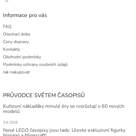
p
i
s
Informace pro vás
u
FAQ
Otevírací doba
Ceny dopravy
Kontakty
Obchodní podmínky
Podmínky ochrany osobních údajů
Jak nakupovat
PRŮVODCE SVĚTEM ČASOPISŮ
Kultovní náklaďáky minulé éry se rozrůstají o 60 nových
modelů
3.6.2026
Nové LEGO časopisy jsou tady: Ulovte exkluzivní figurky
Ninjago a Minecraft!