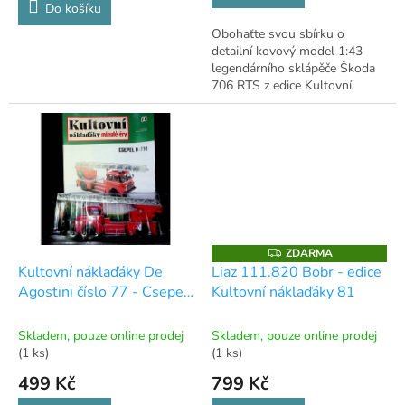
Do košíku
Obohaťte svou sbírku o
detailní kovový model 1:43
legendárního sklápěče Škoda
706 RTS z edice Kultovní
náklaďáky minulé éry.
ZDARMA
Z
D
Kultovní náklaďáky De
Liaz 111.820 Bobr - edice
A
Agostini číslo 77 - Csepel
Kultovní náklaďáky 81
R
M
D-710
A
Skladem, pouze online prodej
Skladem, pouze online prodej
(1 ks)
(1 ks)
499 Kč
799 Kč