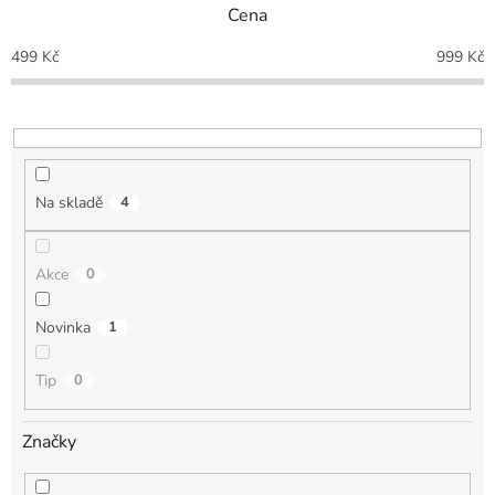
Cena
í
p
499
Kč
999
Kč
r
o
d
u
k
t
Na skladě
4
ů
Akce
0
Novinka
1
Tip
0
Značky