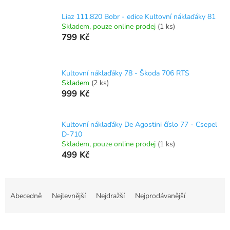
Liaz 111.820 Bobr - edice Kultovní náklaďáky 81
Skladem, pouze online prodej
(1 ks)
799 Kč
Kultovní náklaďáky 78 - Škoda 706 RTS
Skladem
(2 ks)
999 Kč
Kultovní náklaďáky De Agostini číslo 77 - Csepel
D-710
Skladem, pouze online prodej
(1 ks)
499 Kč
Ř
a
Abecedně
Nejlevnější
Nejdražší
Nejprodávanější
z
e
n