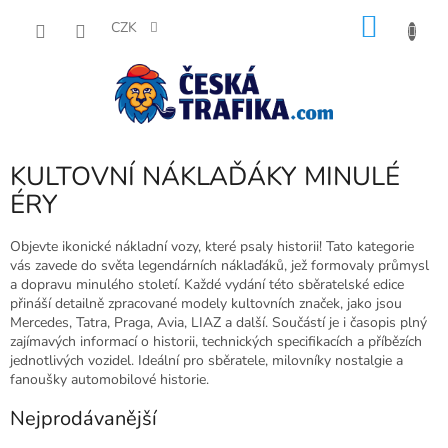
Přejít
NÁKU
na
CZK
obsah
KOŠÍK
KULTOVNÍ NÁKLAĎÁKY MINULÉ
ÉRY
Objevte ikonické nákladní vozy, které psaly historii! Tato kategorie
vás zavede do světa legendárních náklaďáků, jež formovaly průmysl
a dopravu minulého století. Každé vydání této sběratelské edice
přináší detailně zpracované modely kultovních značek, jako jsou
Mercedes, Tatra, Praga, Avia, LIAZ a další. Součástí je i časopis plný
zajímavých informací o historii, technických specifikacích a příbězích
jednotlivých vozidel. Ideální pro sběratele, milovníky nostalgie a
fanoušky automobilové historie.
Nejprodávanější