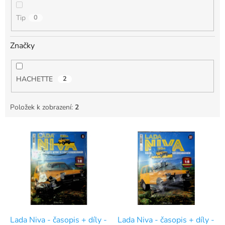
Tip
0
Značky
HACHETTE
2
Položek k zobrazení:
2
V
ý
p
i
s
p
r
o
d
Lada Niva - časopis + díly -
Lada Niva - časopis + díly -