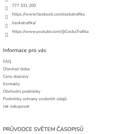
r
777 331 200
v
https://www.facebook.com/ceskatrafika
k
y
/ceskatrafika/
v
ý
https://www.youtube.com/@CeskaTrafika
p
i
s
Informace pro vás
u
FAQ
Otevírací doba
Ceny dopravy
Kontakty
Obchodní podmínky
Podmínky ochrany osobních údajů
Jak nakupovat
PRŮVODCE SVĚTEM ČASOPISŮ