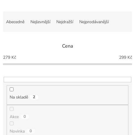
Ř
a
Abecedně
Nejlevnější
Nejdražší
Nejprodávanější
z
e
n
Cena
í
p
279
Kč
299
Kč
r
o
d
u
k
t
Na skladě
2
ů
Akce
0
Novinka
0