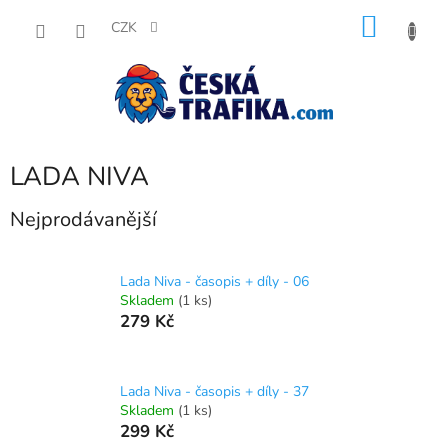
Přejít
NÁKU
na
CZK
obsah
KOŠÍK
LADA NIVA
Nejprodávanější
Lada Niva - časopis + díly - 06
Skladem
(1 ks)
279 Kč
Lada Niva - časopis + díly - 37
Skladem
(1 ks)
299 Kč