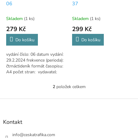
u
06
37
k
t
Skladem
(1 ks)
Skladem
(1 ks)
ů
279 Kč
299 Kč
Do košíku
Do košíku
vydání číslo: 06 datum vydání:
29.2.2024 frekvence (perioda):
čtrnáctideník formát časopisu:
A4 počet stran: vydavatel:
Hachette
2
položek celkem
O
v
l
Z
á
á
d
p
a
a
Kontakt
c
t
í
í
info
@
ceskatrafika.com
p