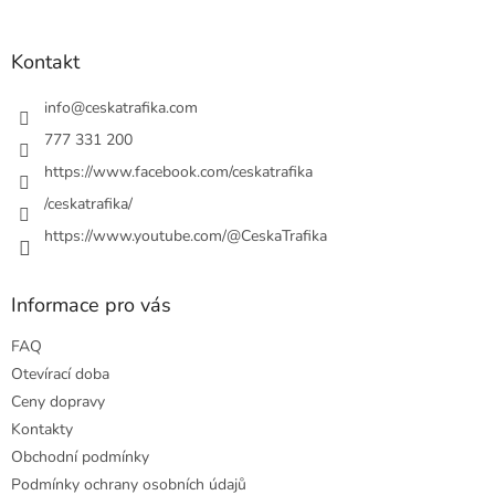
á
p
a
Kontakt
t
í
info
@
ceskatrafika.com
777 331 200
https://www.facebook.com/ceskatrafika
/ceskatrafika/
https://www.youtube.com/@CeskaTrafika
Informace pro vás
FAQ
Otevírací doba
Ceny dopravy
Kontakty
Obchodní podmínky
Podmínky ochrany osobních údajů