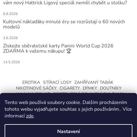
vám nový Hattrick Ligový speciál neměl chybět u stolku?
6.8.2026
Kultovní náklaďáky minulé éry se rozrůstají o 60 nových
modelů
3.6.2026
Získejte sběratelské karty Panini World Cup 2026
ZDARMA k vašemu nákupu! 🏆
14.5.2026
EROTIKA
STÍRACÍ LOSY
ZAHŘÍVANÝ TABÁK
NIKOTINOVÉ SÁČKY
CIGARETY
DÝMKY
DOUTNÍKY
JAK NAKUPOVAT
ODSTOUPENÍ OD KUPNÍ SMLOUVY
Tento web používá soubory cookie. Dalším procházením
tohoto webu vyjadřujete souhlas s jejich používáním.. Více
informací
zde
.
Nastavení
Vytvořil Shoptet