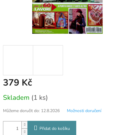
379 Kč
Měrná
Skladem
(1 ks)
cena:
Můžeme doručit do:
12.8.2026
Možnosti doručení
Přidat do košíku