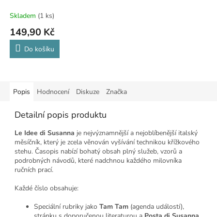
Skladem
(1 ks)
149,90 Kč
Do košíku
Popis
Hodnocení
Diskuze
Značka
Detailní popis produktu
Le Idee di Susanna
je nejvýznamnější a nejoblíbenější italský
měsíčník, který je zcela věnován vyšívání technikou křížkového
stehu. Časopis nabízí bohatý obsah plný služeb, vzorů a
podrobných návodů, které nadchnou každého milovníka
ručních prací.
Každé číslo obsahuje:
Speciální rubriky jako
Tam Tam
(agenda událostí),
stránku s doporučenou literaturou a
Posta di Susanna