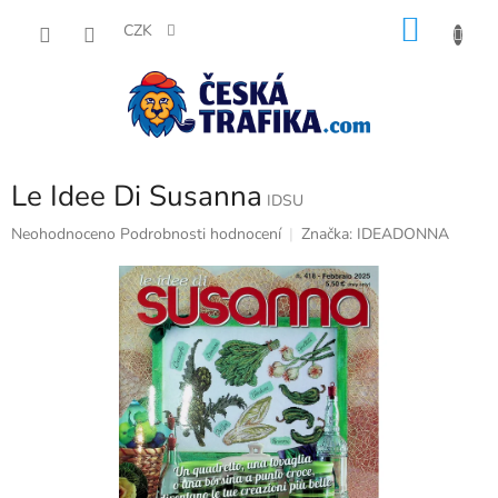
Přejít
NÁKU
na
CZK
obsah
KOŠÍK
Le Idee Di Susanna
IDSU
Průměrné
Neohodnoceno
Podrobnosti hodnocení
Značka:
IDEADONNA
hodnocení
produktu
je
0,0
z
5
hvězdiček.