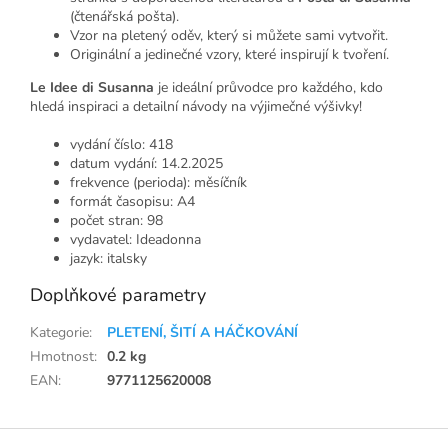
(čtenářská pošta).
Vzor na pletený oděv, který si můžete sami vytvořit.
Originální a jedinečné vzory, které inspirují k tvoření.
Le Idee di Susanna
je ideální průvodce pro každého, kdo
hledá inspiraci a detailní návody na výjimečné výšivky!
vydání číslo: 418
datum vydání: 14.2.2025
frekvence (perioda): měsíčník
formát časopisu: A4
počet stran: 98
vydavatel: Ideadonna
jazyk: italsky
Doplňkové parametry
Kategorie
:
PLETENÍ, ŠITÍ A HÁČKOVÁNÍ
Hmotnost
:
0.2 kg
EAN
:
9771125620008
Z