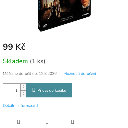
99 Kč
Měrná
Skladem
(1 ks)
cena:
Můžeme doručit do:
12.8.2026
Možnosti doručení
Přidat do košíku
Detailní informace