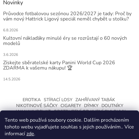
Novinky
Průvodce fotbalovou sezónou 2026/2027 je tady: Proč by
vám nový Hattrick Ligový speciál neměl chybět u stolku?
6.8.2026
Kultovní náklaďáky minulé éry se rozrůstají o 60 nových
modelů
3.6.2026
Získejte sběratelské karty Panini World Cup 2026
ZDARMA k vašemu nákupu! 🏆
14.5.2026
EROTIKA
STÍRACÍ LOSY
ZAHŘÍVANÝ TABÁK
NIKOTINOVÉ SÁČKY
CIGARETY
DÝMKY
DOUTNÍKY
JAK NAKUPOVAT
ODSTOUPENÍ OD KUPNÍ SMLOUVY
Tento web používá soubory cookie. Dalším procházením
tohoto webu vyjadřujete souhlas s jejich používáním.. Více
informací
zde
.