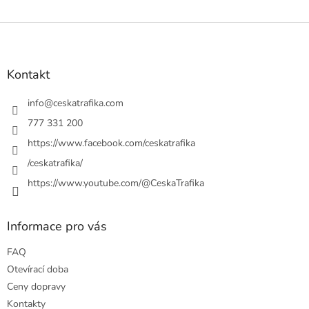
Z
á
p
a
Kontakt
t
í
info
@
ceskatrafika.com
777 331 200
https://www.facebook.com/ceskatrafika
/ceskatrafika/
https://www.youtube.com/@CeskaTrafika
Informace pro vás
FAQ
Otevírací doba
Ceny dopravy
Kontakty