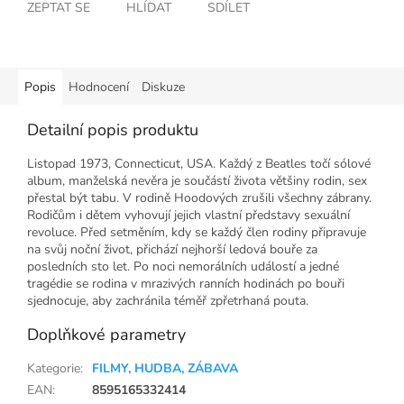
ZEPTAT SE
HLÍDAT
SDÍLET
Popis
Hodnocení
Diskuze
Detailní popis produktu
Listopad 1973, Connecticut, USA. Každý z Beatles točí sólové
album, manželská nevěra je součástí života většiny rodin, sex
přestal být tabu. V rodině Hoodových zrušili všechny zábrany.
Rodičům i dětem vyhovují jejich vlastní představy sexuální
revoluce. Před setměním, kdy se každý člen rodiny připravuje
na svůj noční život, přichází nejhorší ledová bouře za
posledních sto let. Po noci nemorálních událostí a jedné
tragédie se rodina v mrazivých ranních hodinách po bouři
sjednocuje, aby zachránila téměř zpřetrhaná pouta.
Doplňkové parametry
Kategorie
:
FILMY, HUDBA, ZÁBAVA
EAN
:
8595165332414