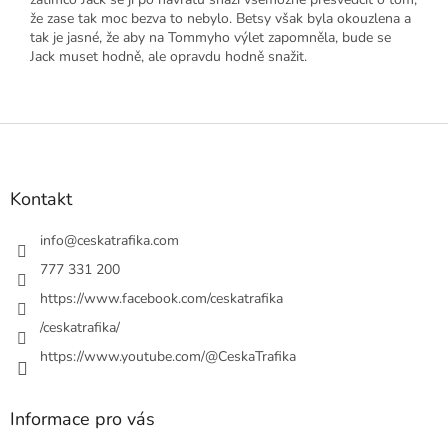
že zase tak moc bezva to nebylo. Betsy však byla okouzlena a
tak je jasné, že aby na Tommyho výlet zapomněla, bude se
Jack muset hodně, ale opravdu hodně snažit.
Z
á
p
a
Kontakt
t
í
info
@
ceskatrafika.com
777 331 200
https://www.facebook.com/ceskatrafika
/ceskatrafika/
https://www.youtube.com/@CeskaTrafika
Informace pro vás