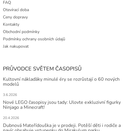
FAQ
Otevírací doba
Ceny dopravy
Kontakty
Obchodní podmínky
Podmínky ochrany osobních údajů
Jak nakupovat
PRŮVODCE SVĚTEM ČASOPISŮ
Kultovní náklaďáky minulé éry se rozrůstají o 60 nových
modelů
3.6.2026
Nové LEGO časopisy jsou tady: Ulovte exkluzivní figurky
Ninjago a Minecraft!
20.4.2026
Dubnová Mateřídouška je v prodeji. Potěší děti i rodiče a
navíc obsahuje vstupenku do Mirakulum parku