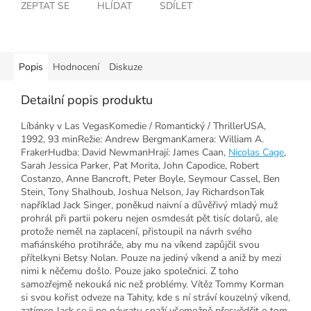
ZEPTAT SE
HLÍDAT
SDÍLET
Popis
Hodnocení
Diskuze
Detailní popis produktu
Líbánky v Las VegasKomedie / Romantický / ThrillerUSA,
1992, 93 minRežie: Andrew BergmanKamera: William A.
FrakerHudba: David NewmanHrají: James Caan,
Nicolas Cage
,
Sarah Jessica Parker, Pat Morita, John Capodice, Robert
Costanzo, Anne Bancroft, Peter Boyle, Seymour Cassel, Ben
Stein, Tony Shalhoub, Joshua Nelson, Jay RichardsonTak
například Jack Singer, poněkud naivní a důvěřivý mladý muž
prohrál při partii pokeru nejen osmdesát pět tisíc dolarů, ale
protože neměl na zaplacení, přistoupil na návrh svého
mafiánského protihráče, aby mu na víkend zapůjčil svou
přítelkyni Betsy Nolan. Pouze na jediný víkend a aniž by mezi
nimi k něčemu došlo. Pouze jako společnici. Z toho
samozřejmě nekouká nic než problémy. Vítěz Tommy Korman
si svou kořist odveze na Tahity, kde s ní stráví kouzelný víkend,
zatímco Jack se ji po návratu snaží všemožně přesvědčit o tom,