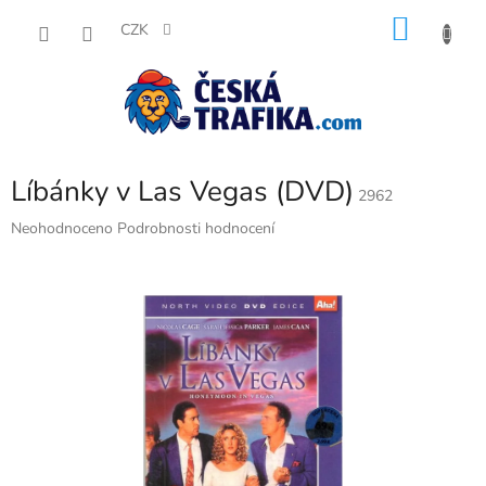
Přejít
NÁKU
na
CZK
obsah
KOŠÍK
Líbánky v Las Vegas (DVD)
2962
Průměrné
Neohodnoceno
Podrobnosti hodnocení
hodnocení
produktu
je
0,0
z
5
hvězdiček.