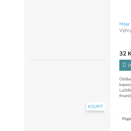
Moje 
Výhry
Kč
32 
D
Oblíbe
kapes
Luštět
finanč
KOUPIT
Popi