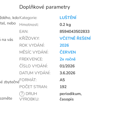
Doplňkové parametry
aždého, kdo
Kategorie
:
LUŠTĚNÍ
itel, nebo
Hmotnost
:
0.2 kg
EAN
:
8594043502833
KŘÍŽOVKY
:
VČETNĚ ŘEŠENÍ
á na vás
ROK VYDÁNÍ
:
2026
MĚSÍC VYDÁNÍ
:
ČERVEN
FREKVENCE
:
2x ročně
ČÍSLO VYDÁNÍ
:
01/2026
DATUM VYDÁNÍ
:
3.6.2026
FORMÁT
:
A5
né zbytečné
POČET STRAN
:
192
?
DRUH
periodikum,
Vezměte
VÝROBKU
:
časopis