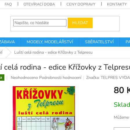
FAQ
OTEVÍRACÍ DOBA
CENY DOPRAVY
KONTAKTY
HLEDAT
 ZÁBAVA
MODELY, MODELÁŘSTVÍ
SBĚRATELSTVÍ
P
NÍ
Luští celá rodina - edice Křížovky z Telpresu
í celá rodina - edice Křížovky z Telpres
Průměrné
Neohodnoceno
Podrobnosti hodnocení
Značka:
TELPRES VYDA
a
hodnocení
80 
produktu
je
0,0
Měrná
Skla
z
cena:
5
hvězdiček.
Můžeme d