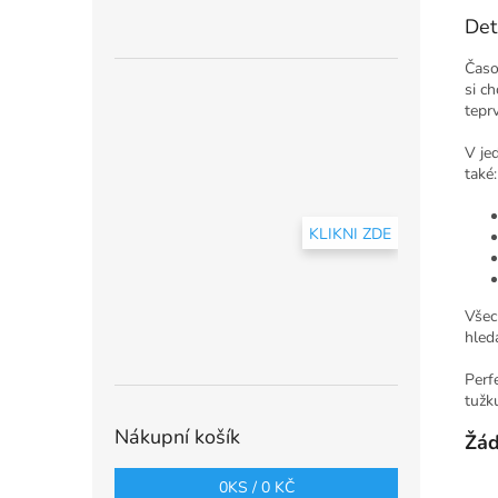
Det
Čas
si ch
tepr
V je
také:
KLIKNI ZDE
Všec
hledá
Perf
tužk
Nákupní košík
Žád
0
KS /
0 KČ