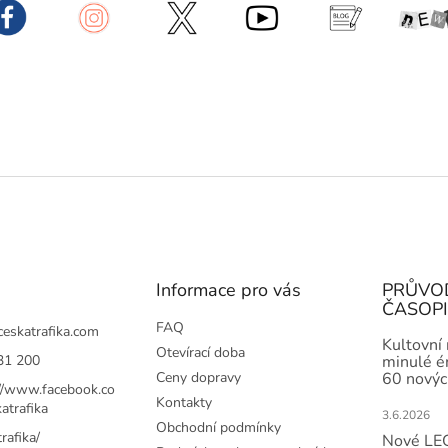
Informace pro vás
PRŮVO
ČASOP
FAQ
ceskatrafika.com
Kultovní
Otevírací doba
31 200
minulé ér
Ceny dopravy
60 novýc
://www.facebook.co
Kontakty
atrafika
3.6.2026
Obchodní podmínky
rafika/
Nové LEG