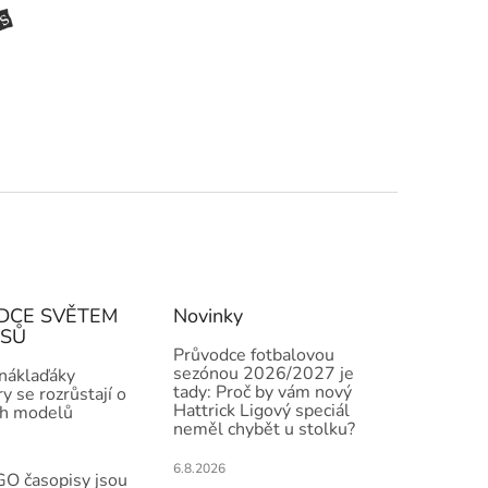
DCE SVĚTEM
Novinky
ISŮ
Průvodce fotbalovou
sezónou 2026/2027 je
 náklaďáky
tady: Proč by vám nový
y se rozrůstají o
Hattrick Ligový speciál
h modelů
neměl chybět u stolku?
6.8.2026
O časopisy jsou