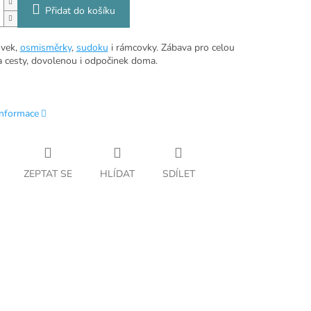
Přidat do košíku
ovek,
osmisměrky
,
sudoku
i rámcovky. Zábava pro celou
a cesty, dovolenou i odpočinek doma.
informace
ZEPTAT SE
HLÍDAT
SDÍLET