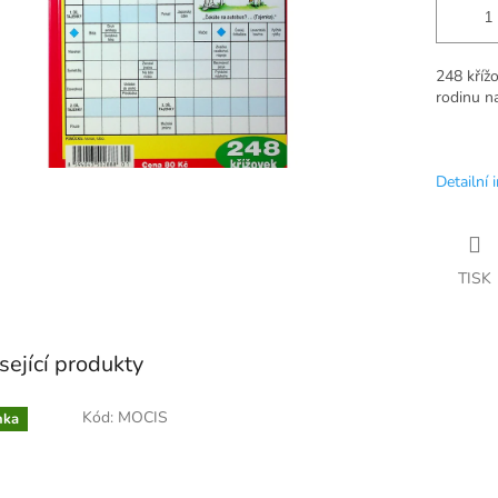
248 kříž
rodinu n
Detailní 
TISK
sející produkty
Kód:
MOCIS
nka