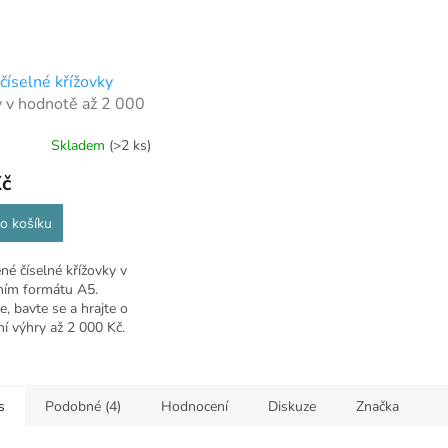
číselné křížovky
 v hodnotě až 2 000
Skladem
(>2 ks)
Kč
o košíku
né číselné křížovky v
ním formátu A5.
e, bavte se a hrajte o
ní výhry až 2 000 Kč.
s
Podobné (4)
Hodnocení
Diskuze
Značka