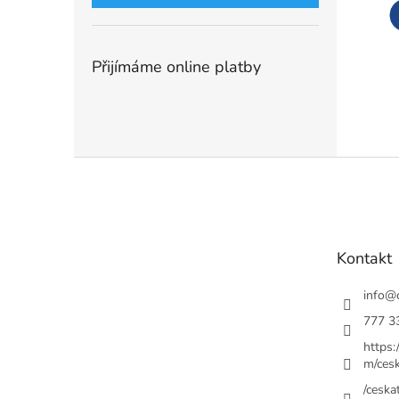
Přijímáme online platby
Z
á
p
a
t
Kontakt
í
info
@
777 3
https
m/cesk
/ceskat