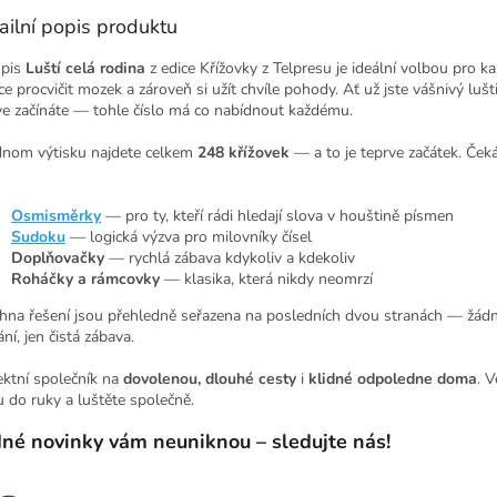
ailní popis produktu
opis
Luští celá rodina
z edice Křížovky z Telpresu je ideální volbou pro k
ce procvičit mozek a zároveň si užít chvíle pohody. Ať už jste vášnivý lušt
ve začínáte — tohle číslo má co nabídnout každému.
dnom výtisku najdete celkem
248 křížovek
— a to je teprve začátek. Ček
Osmisměrky
— pro ty, kteří rádi hledají slova v houštině písmen
Sudoku
— logická výzva pro milovníky čísel
Doplňovačky
— rychlá zábava kdykoliv a kdekoliv
Roháčky a rámcovky
— klasika, která nikdy neomrzí
hna řešení jsou přehledně seřazena na posledních dvou stranách — žád
ní, jen čistá zábava.
ektní společník na
dovolenou, dlouhé cesty
i
klidné odpoledne doma
. 
u do ruky a luštěte společně.
né novinky vám neuniknou – sledujte nás!