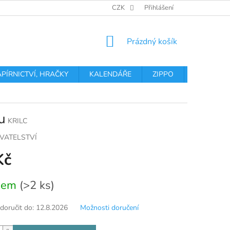
OBCHODNÍ PODMÍNKY
PODMÍNKY OCHRANY OSOBNÍCH ÚDA
CZK
Přihlášení
NÁKUPNÍ
Prázdný košík
KOŠÍK
APÍRNICTVÍ, HRAČKY
KALENDÁŘE
ZIPPO
Obchodní 
u
KRILC
VATELSTVÍ
Kč
dem
(>2 ks)
oručit do:
12.8.2026
Možnosti doručení