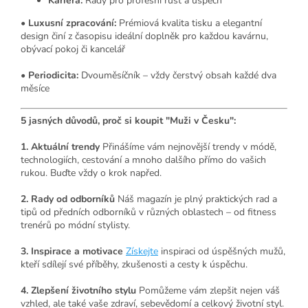
Kariéra:
Rady pro profesní růst a úspěch
•
Luxusní zpracování:
Prémiová kvalita tisku a elegantní
design činí z časopisu ideální doplněk pro každou kavárnu,
obývací pokoj či kancelář
•
Periodicita:
Dvouměsíčník – vždy čerstvý obsah každé dva
měsíce
5 jasných důvodů, proč si koupit "Muži v Česku":
1. Aktuální trendy
Přinášíme vám nejnovější trendy v módě,
technologiích, cestování a mnoho dalšího přímo do vašich
rukou. Buďte vždy o krok napřed.
2. Rady od odborníků
Náš magazín je plný praktických rad a
tipů od předních odborníků v různých oblastech – od fitness
trenérů po módní stylisty.
3. Inspirace a motivace
Získejte
inspiraci od úspěšných mužů,
kteří sdílejí své příběhy, zkušenosti a cesty k úspěchu.
4. Zlepšení životního stylu
Pomůžeme vám zlepšit nejen váš
vzhled, ale také vaše zdraví, sebevědomí a celkový životní styl.