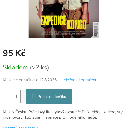
95 Kč
Měrná
Skladem
(>2 ks)
cena:
Můžeme doručit do:
12.8.2026
Možnosti doručení
Přidat do košíku
Muži v Česku: Prémiový lifestylový dvouměsíčník. Móda, kariéra, styl
i rozhovory. 150 stran inspirace pro moderního muže.