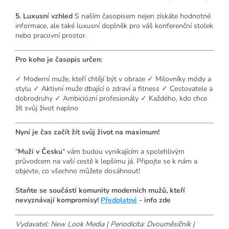
5. Luxusní vzhled
S naším časopisem nejen získáte hodnotné
informace, ale také luxusní doplněk pro váš konferenční stolek
nebo pracovní prostor.
Pro koho je časopis určen:
✓ Moderní muže, kteří chtějí být v obraze ✓ Milovníky módy a
stylu ✓ Aktivní muže dbající o zdraví a fitness ✓ Cestovatele a
dobrodruhy ✓ Ambiciózní profesionály ✓ Každého, kdo chce
žít svůj život naplno
Nyní je čas začít žít svůj život na maximum!
"
Muži v Česku
" vám budou vynikajícím a spolehlivým
průvodcem na vaší cestě k lepšímu já. Připojte se k nám a
objevte, co všechno můžete dosáhnout!
Staňte se součástí komunity moderních mužů, kteří
nevyznávají kompromisy!
Předplatné
- info zde
Vydavatel: New Look Media | Periodicita: Dvouměsíčník |