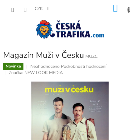
Přejít
NÁKU
na
CZK
obsah
KOŠÍK
Magazín Muži v Česku
MUZC
Průměrné
Neohodnoceno
Podrobnosti hodnocení
Novinka
hodnocení
Značka:
NEW LOOK MEDIA
produktu
je
0,0
z
5
hvězdiček.