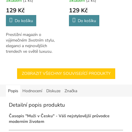
Skladem
(1 ks)
Skladem
(2 ks)
129 Kč
129 Kč
Do košíku
Do košíku
Prestižní magazín o
výjimečném životním stylu,
eleganci a nejnovějších
trendech ve světě luxusu.
Dopřejte si exkluzivní čtení! ✨
ZOBRAZIT VŠECHNY SOUVISEJÍCÍ PRODUKTY
Popis
Hodnocení
Diskuze
Značka
Detailní popis produktu
Časopis "Muži v Česku" - Váš nejstylovější průvodce
moderním životem