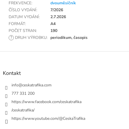
FREKVENCE
:
dvouměsíčník
ČÍSLO VYDÁNÍ
:
7/2026
DATUM VYDÁNÍ
:
2.7.2026
FORMÁT
:
A4
POČET STRAN
:
190
?
DRUH VÝROBKU
:
periodikum, časopis
Z
á
p
a
Kontakt
t
í
info
@
ceskatrafika.com
777 331 200
https://www.facebook.com/ceskatrafika
/ceskatrafika/
https://www.youtube.com/@CeskaTrafika