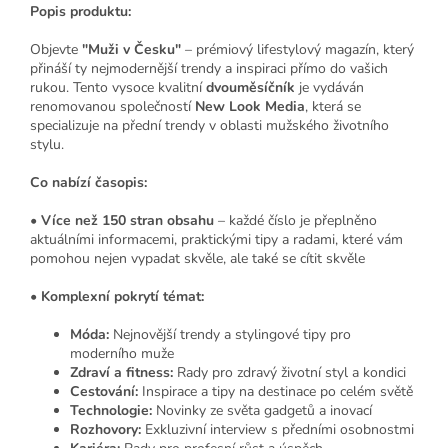
Popis produktu:
Objevte
"Muži v Česku"
– prémiový lifestylový magazín, který
přináší ty nejmodernější trendy a inspiraci přímo do vašich
rukou. Tento vysoce kvalitní
dvouměsíčník
je vydáván
renomovanou společností
New Look Media
, která se
specializuje na přední trendy v oblasti mužského životního
stylu.
Co nabízí časopis:
•
Více než 150 stran obsahu
– každé číslo je přeplněno
aktuálními informacemi, praktickými tipy a radami, které vám
pomohou nejen vypadat skvěle, ale také se cítit skvěle
•
Komplexní pokrytí témat:
Móda:
Nejnovější trendy a stylingové tipy pro
moderního muže
Zdraví a fitness:
Rady pro zdravý životní styl a kondici
Cestování:
Inspirace a tipy na destinace po celém světě
Technologie:
Novinky ze světa gadgetů a inovací
Rozhovory:
Exkluzivní interview s předními osobnostmi