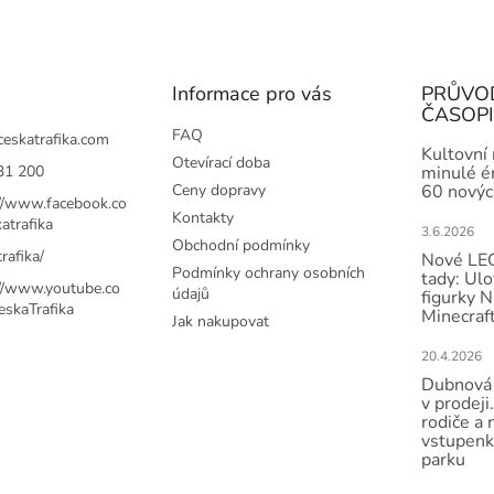
p
i
s
u
Informace pro vás
PRŮVO
ČASOP
FAQ
ceskatrafika.com
Kultovní
Otevírací doba
31 200
minulé ér
Ceny dopravy
60 novýc
://www.facebook.co
Kontakty
atrafika
3.6.2026
Obchodní podmínky
rafika/
Nové LEG
Podmínky ochrany osobních
tady: Ulo
://www.youtube.co
údajů
figurky N
skaTrafika
Minecraft
Jak nakupovat
20.4.2026
Dubnová 
v prodeji.
rodiče a 
vstupenk
parku