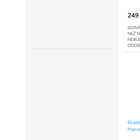
249
JEDNÁ
NEŽ N
NEBU
DOOB
Blade
Marv