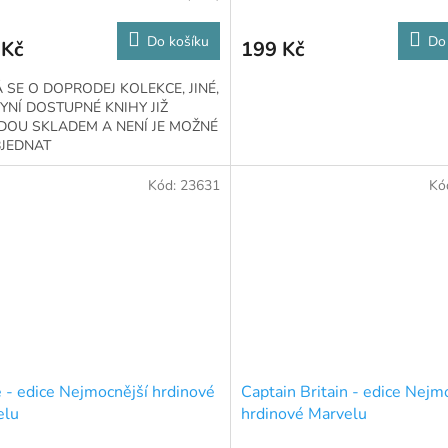
Do košíku
Do
 Kč
199 Kč
 SE O DOPRODEJ KOLEKCE, JINÉ,
YNÍ DOSTUPNÉ KNIHY JIŽ
DOU SKLADEM A NENÍ JE MOŽNÉ
JEDNAT
Kód:
23631
Kó
 - edice Nejmocnější hrdinové
Captain Britain - edice Nejm
elu
hrdinové Marvelu