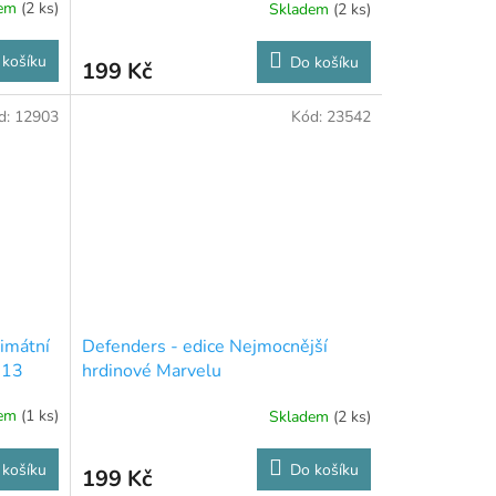
dem
(2 ks)
Skladem
(2 ks)
 košíku
Do košíku
199 Kč
d:
12903
Kód:
23542
timátní
Defenders - edice Nejmocnější
113
hrdinové Marvelu
dem
(1 ks)
Skladem
(2 ks)
 košíku
Do košíku
199 Kč