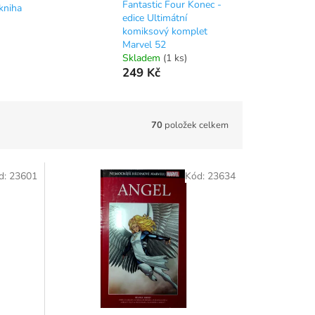
Fantastic Four Konec -
kniha
edice Ultimátní
komiksový komplet
Marvel 52
Skladem
(1 ks)
249 Kč
70
položek celkem
d:
23601
Kód:
23634