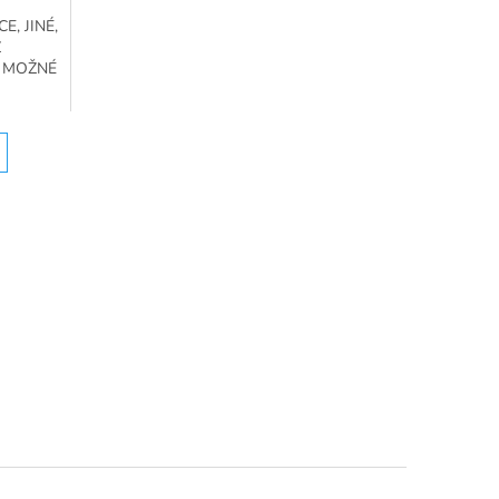
, JINÉ,
Ž
E MOŽNÉ