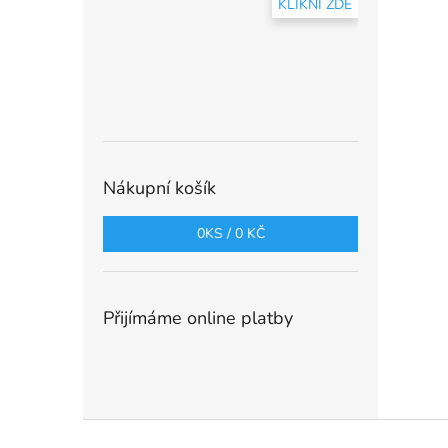
KLIKNI ZDE
Nákupní košík
0
KS /
0 KČ
Přijímáme online platby
Z