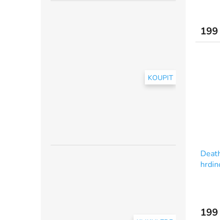
199
KOUPIT
Death
hrdin
199