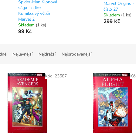
Spider-Man Klonová
Marvel Origins - 
sága - edice
číslo 27
Komiksový výběr
Skladem
(1 ks)
Marvel 2
299 Kč
Skladem
(1 ks)
99 Kč
dně
Nejlevnější
Nejdražší
Nejprodávanější
Kód:
23587
Kó