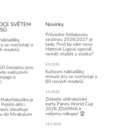
DCE SVĚTEM
Novinky
ISŮ
Průvodce fotbalovou
sezónou 2026/2027 je
 náklaďáky
tady: Proč by vám nový
y se rozrůstají o
Hattrick Ligový speciál
h modelů
neměl chybět u stolku?
6.8.2026
O časopisy jsou
Kultovní náklaďáky
vte exkluzivní
minulé éry se rozrůstají o
injago a
60 nových modelů
!
3.6.2026
Získejte sběratelské
Mateřídouška je
karty Panini World Cup
 Potěší děti i
2026 ZDARMA k
navíc obsahuje
vašemu nákupu! 🏆
u do Mirakulum
14.5.2026