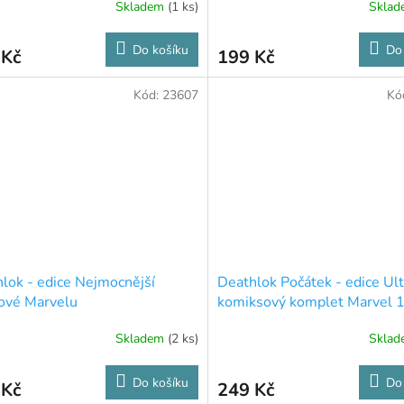
Skladem
(1 ks)
Skla
Do košíku
Do
 Kč
199 Kč
Kód:
23607
Kó
lok - edice Nejmocnější
Deathlok Počátek - edice Ul
ové Marvelu
komiksový komplet Marvel 
Skladem
(2 ks)
Skla
Do košíku
Do
 Kč
249 Kč