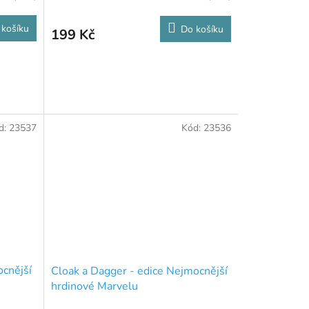
 košíku
Do košíku
199 Kč
d:
23537
Kód:
23536
ocnější
Cloak a Dagger - edice Nejmocnější
hrdinové Marvelu