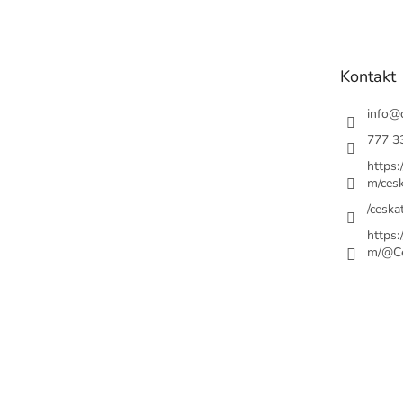
á
p
a
t
Kontakt
í
info
@
777 3
https
m/cesk
/ceskat
https
m/@Ce