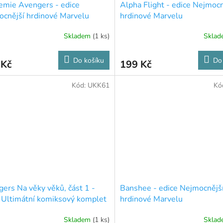
mie Avengers - edice
Alpha Flight - edice Nejmocn
cnější hrdinové Marvelu
hrdinové Marvelu
Skladem
(1 ks)
Skla
Do košíku
Do
 Kč
199 Kč
Kód:
UKK61
Kó
ers Na věky věků, část 1 -
Banshee - edice Nejmocnějš
 Ultimátní komiksový komplet
hrdinové Marvelu
el 61
Skladem
(1 ks)
Skla