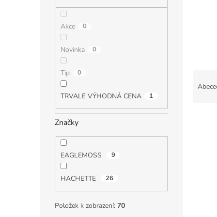
n
e
l
Akce
0
Novinka
0
Ř
Tip
0
a
Abece
z
TRVALE VÝHODNÁ CENA
1
e
V
n
Značky
ý
í
p
p
i
r
EAGLEMOSS
9
s
o
p
d
HACHETTE
26
r
u
o
k
d
t
Položek k zobrazení:
70
u
ů