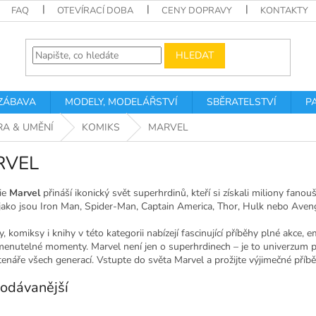
FAQ
OTEVÍRACÍ DOBA
CENY DOPRAVY
KONTAKTY
HLEDAT
 ZÁBAVA
MODELY, MODELÁŘSTVÍ
SBĚRATELSTVÍ
P
RA & UMĚNÍ
KOMIKS
MARVEL
RVEL
ie
Marvel
přináší ikonický svět superhrdinů, kteří si získali miliony fan
 jako jsou Iron Man, Spider-Man, Captain America, Thor, Hulk nebo Avenge
, komiksy i knihy v této kategorii nabízejí fascinující příběhy plné akce, 
enutelné momenty. Marvel není jen o superhrdinech – je to univerzum pl
tenáře všech generací. Vstupte do světa Marvel a prožijte výjimečné příbě
odávanější