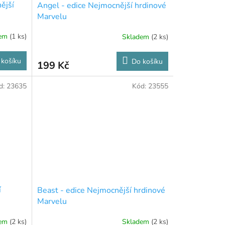
ější
Angel - edice Nejmocnější hrdinové
Marvelu
dem
(1 ks)
Skladem
(2 ks)
 košíku
Do košíku
199 Kč
d:
23635
Kód:
23555
í
Beast - edice Nejmocnější hrdinové
Marvelu
dem
(2 ks)
Skladem
(2 ks)