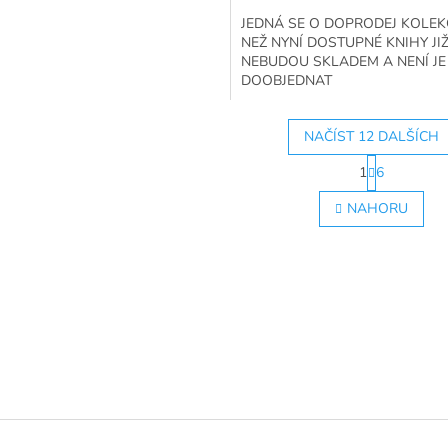
JEDNÁ SE O DOPRODEJ KOLEKCE
NEŽ NYNÍ DOSTUPNÉ KNIHY JI
NEBUDOU SKLADEM A NENÍ J
DOOBJEDNAT
NAČÍST 12 DALŠÍCH
S
1
6
t
O
r
v
NAHORU
á
l
n
á
k
d
o
a
v
c
á
í
n
p
í
r
v
k
y
v
ý