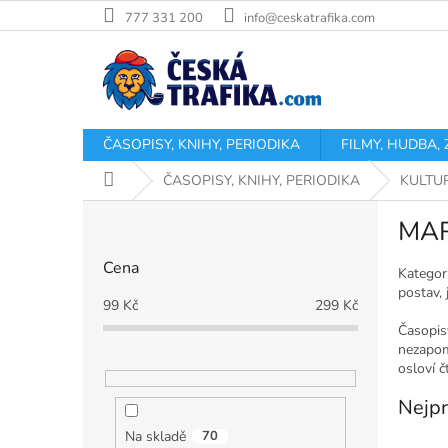
Přejít
777 331 200
info@ceskatrafika.com
na
obsah
ČASOPISY, KNIHY, PERIODIKA
FILMY, HUDBA,
Domů
ČASOPISY, KNIHY, PERIODIKA
KULTU
P
MA
o
s
Cena
t
Kategor
postav,
r
99
Kč
299
Kč
a
Časopisy
n
nezapom
n
osloví č
í
Nejpr
p
a
Na skladě
70