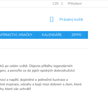
OBCHODNÍ PODMÍNKY
PODMÍNKY OCHRANY OSOBNÍCH ÚDA
CZK
Přihlášení
NÁKUPNÍ
Prázdný košík
KOŠÍK
APÍRNICTVÍ, HRAČKY
KALENDÁŘE
ZIPPO
Obchodní 
oušků po celém světě. Objevte příběhy legendárních
rs, a ponořte se do jejich epických dobrodružství.
emocí a napětí, doplněné o jedinečné ilustrace a
né inspirace, odvahy a bojů mezi dobrem a zlem, které
hy, které vás uchvátí!