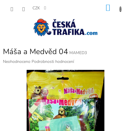
Přejít
NÁKU
na
CZK
obsah
KOŠÍK
Máša a Medvěd 04
MAMED3
Průměrné
Neohodnoceno
Podrobnosti hodnocení
hodnocení
produktu
je
0,0
z
5
hvězdiček.