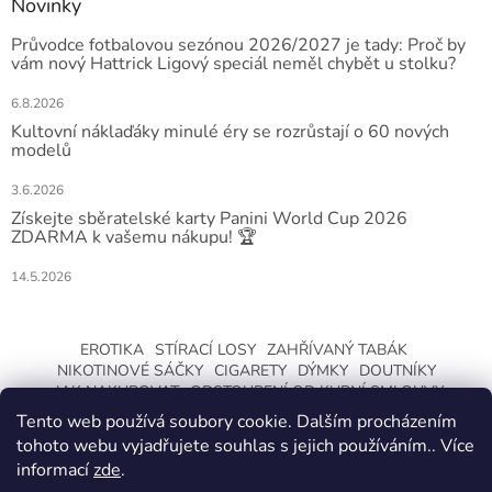
Novinky
Průvodce fotbalovou sezónou 2026/2027 je tady: Proč by
vám nový Hattrick Ligový speciál neměl chybět u stolku?
6.8.2026
Kultovní náklaďáky minulé éry se rozrůstají o 60 nových
modelů
3.6.2026
Získejte sběratelské karty Panini World Cup 2026
ZDARMA k vašemu nákupu! 🏆
14.5.2026
EROTIKA
STÍRACÍ LOSY
ZAHŘÍVANÝ TABÁK
NIKOTINOVÉ SÁČKY
CIGARETY
DÝMKY
DOUTNÍKY
JAK NAKUPOVAT
ODSTOUPENÍ OD KUPNÍ SMLOUVY
Tento web používá soubory cookie. Dalším procházením
tohoto webu vyjadřujete souhlas s jejich používáním.. Více
informací
zde
.