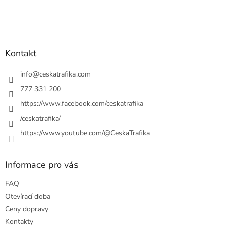
Z
á
p
a
Kontakt
t
í
info
@
ceskatrafika.com
777 331 200
https://www.facebook.com/ceskatrafika
/ceskatrafika/
https://www.youtube.com/@CeskaTrafika
Informace pro vás
FAQ
Otevírací doba
Ceny dopravy
Kontakty