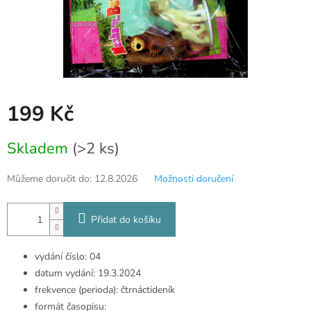
199 Kč
Měrná
Skladem
(>2 ks)
cena:
Můžeme doručit do:
12.8.2026
Možnosti doručení
Přidat do košíku
vydání číslo: 04
datum vydání: 19.3.2024
frekvence (perioda): čtrnáctideník
formát časopisu: