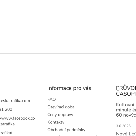
Informace pro vás
PRŮVO
ČASOP
FAQ
ceskatrafika.com
Kultovní
Otevírací doba
31 200
minulé ér
Ceny dopravy
60 novýc
://www.facebook.co
Kontakty
atrafika
3.6.2026
Obchodní podmínky
rafika/
Nové LEG