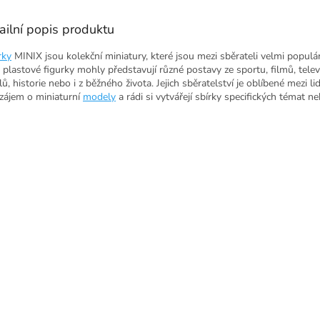
ailní popis produktu
rky
MINIX jsou kolekční miniatury, které jsou mezi sběrateli velmi populár
 plastové figurky mohly představují různé postavy ze sportu, filmů, telev
lů, historie nebo i z běžného života. Jejich sběratelství je oblíbené mezi lid
 zájem o miniaturní
modely
a rádi si vytvářejí sbírky specifických témat neb