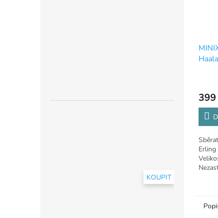
MINIX
Haal
399
D
Sběrat
Erling
Veliko
Nezast
kanoný
KOUPIT
Popi