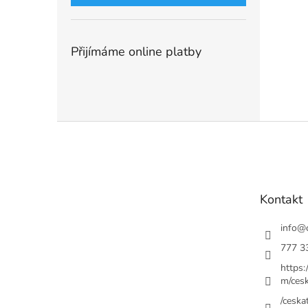
Přijímáme online platby
Z
á
p
a
t
Kontakt
í
info
@
777 3
https
m/cesk
/ceskat