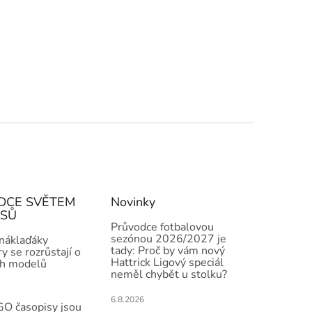
DCE SVĚTEM
Novinky
ISŮ
Průvodce fotbalovou
sezónou 2026/2027 je
 náklaďáky
tady: Proč by vám nový
y se rozrůstají o
Hattrick Ligový speciál
h modelů
neměl chybět u stolku?
6.8.2026
O časopisy jsou