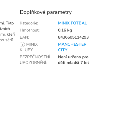
Doplňkové parametry
ní. Tyto
Kategorie
:
MINIX FOTBAL
izních
Hmotnost
:
0.16 kg
mi, kteří
EAN
:
8436605114293
o sérií.
?
MINIX
MANCHESTER
KLUBY
:
CITY
BEZPEČNOSTNÍ
Není určeno pro
UPOZORNĚNÍ
:
děti mladší 7 let