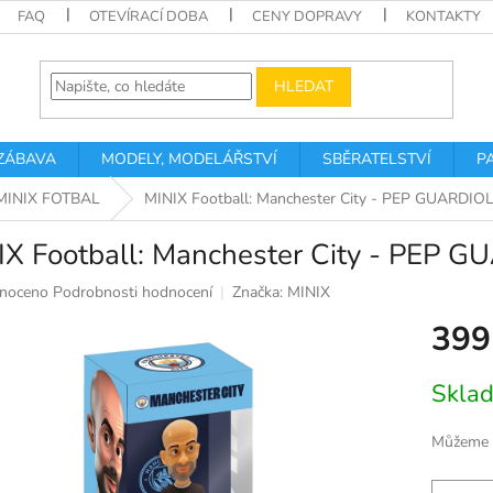
FAQ
OTEVÍRACÍ DOBA
CENY DOPRAVY
KONTAKTY
HLEDAT
 ZÁBAVA
MODELY, MODELÁŘSTVÍ
SBĚRATELSTVÍ
P
MINIX FOTBAL
MINIX Football: Manchester City - PEP GUARDIO
IX Football: Manchester City - PEP 
né
noceno
Podrobnosti hodnocení
Značka:
MINIX
ní
399
u
Měrná
Skla
cena:
k.
Můžeme d