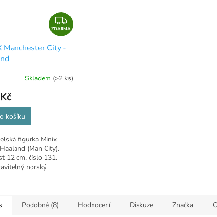
Z
ZDARMA
D
A
 Manchester City -
R
and
M
A
Skladem
(>2 ks)
 Kč
o košíku
elská figurka Minix
 Haaland (Man City).
st 12 cm, číslo 131.
avitelný norský
r.
s
Podobné (8)
Hodnocení
Diskuze
Značka
O