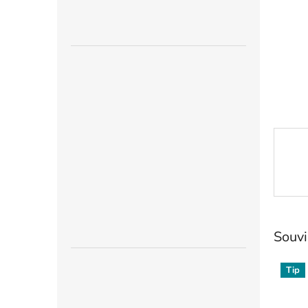
n
e
l
Souvi
Tip