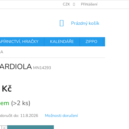
OBCHODNÍ PODMÍNKY
PODMÍNKY OCHRANY OSOBNÍCH ÚDA
CZK
Přihlášení
NÁKUPNÍ
Prázdný košík
KOŠÍK
APÍRNICTVÍ, HRAČKY
KALENDÁŘE
ZIPPO
Obchodní 
LA
GUARDIOLA
MN14293
 Kč
dem
(>2 ks)
oručit do:
11.8.2026
Možnosti doručení