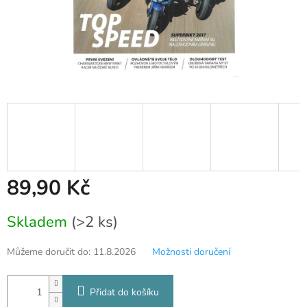
89,90 Kč
Měrná
Skladem
(>2 ks)
cena:
Můžeme doručit do:
11.8.2026
Možnosti doručení
Přidat do košíku