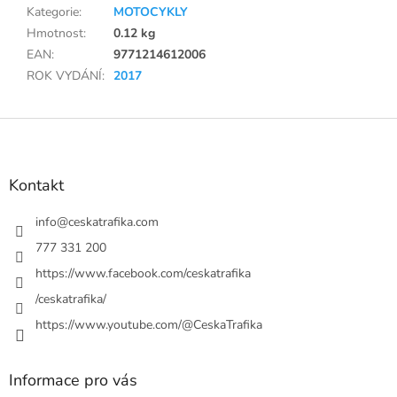
Kategorie
:
MOTOCYKLY
Hmotnost
:
0.12 kg
EAN
:
9771214612006
ROK VYDÁNÍ
:
2017
Z
á
p
a
Kontakt
t
í
info
@
ceskatrafika.com
777 331 200
https://www.facebook.com/ceskatrafika
/ceskatrafika/
https://www.youtube.com/@CeskaTrafika
Informace pro vás