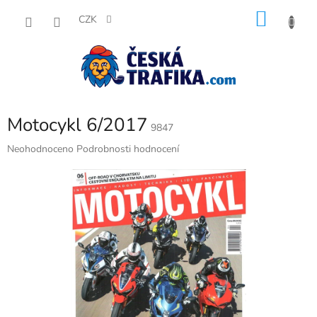
Přejít
NÁKU
na
CZK
obsah
KOŠÍK
Motocykl 6/2017
9847
Průměrné
Neohodnoceno
Podrobnosti hodnocení
hodnocení
produktu
je
0,0
z
5
hvězdiček.