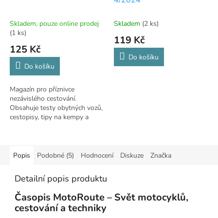
Skladem, pouze online prodej
Skladem
(2 ks)
(1 ks)
119 Kč
125 Kč
Do košíku
Do košíku
Magazín pro příznivce
nezávislého cestování.
Obsahuje testy obytných vozů,
cestopisy, tipy na kempy a
novinky z karavaninku.
Popis
Podobné (5)
Hodnocení
Diskuze
Značka
Detailní popis produktu
Časopis MotoRoute – Svět motocyklů,
cestování a techniky