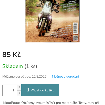
85 Kč
Měrná
Skladem
(1 ks)
cena:
Můžeme doručit do:
12.8.2026
Možnosti doručení
Přidat do košíku
MotoRoute: Oblíbený dvouměsíčník pro motorkáře. Testy, rady při