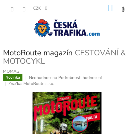
Přejít
NÁKU
na
CZK
obsah
KOŠÍK
MotoRoute magazín
CESTOVÁNÍ &
MOTOCYKL
MOMAG
Průměrné
Neohodnoceno
Podrobnosti hodnocení
Novinka
hodnocení
Značka:
MotoRoute s.r.o.
produktu
je
0,0
z
5
hvězdiček.