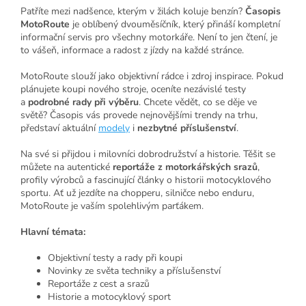
Patříte mezi nadšence, kterým v žilách koluje benzín?
Časopis
MotoRoute
je oblíbený dvouměsíčník, který přináší kompletní
informační servis pro všechny motorkáře. Není to jen čtení, je
to vášeň, informace a radost z jízdy na každé stránce.
MotoRoute slouží jako objektivní rádce i zdroj inspirace. Pokud
plánujete koupi nového stroje, oceníte nezávislé testy
a
podrobné rady při výběru
. Chcete vědět, co se děje ve
světě? Časopis vás provede nejnovějšími trendy na trhu,
představí aktuální
modely
i
nezbytné příslušenství
.
Na své si přijdou i milovníci dobrodružství a historie. Těšit se
můžete na autentické
reportáže z motorkářských srazů
,
profily výrobců a fascinující články o historii motocyklového
sportu. Ať už jezdíte na chopperu, silničce nebo enduru,
MotoRoute je vaším spolehlivým parťákem.
Hlavní témata:
Objektivní testy a rady při koupi
Novinky ze světa techniky a příslušenství
Reportáže z cest a srazů
Historie a motocyklový sport