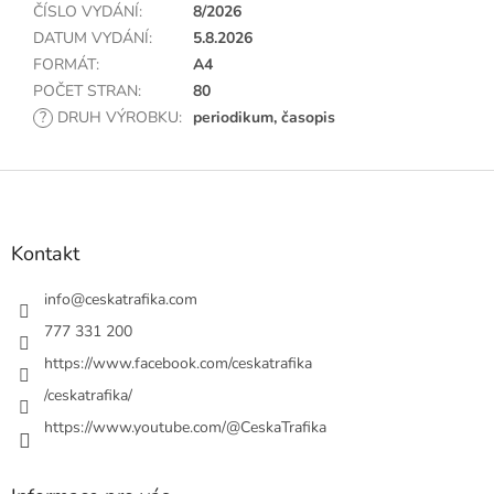
ČÍSLO VYDÁNÍ
:
8/2026
DATUM VYDÁNÍ
:
5.8.2026
FORMÁT
:
A4
POČET STRAN
:
80
?
DRUH VÝROBKU
:
periodikum, časopis
Z
á
p
a
Kontakt
t
í
info
@
ceskatrafika.com
777 331 200
https://www.facebook.com/ceskatrafika
/ceskatrafika/
https://www.youtube.com/@CeskaTrafika