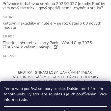
Průvodce fotbalovou sezónou 2026/2027 je tady: Proč by
vám nový Hattrick Ligový speciál neměl chybět u stolku?
6.8.2026
Kultovní náklaďáky minulé éry se rozrůstají o 60 nových
modelů
3.6.2026
Získejte sběratelské karty Panini World Cup 2026
ZDARMA k vašemu nákupu! 🏆
14.5.2026
EROTIKA
STÍRACÍ LOSY
ZAHŘÍVANÝ TABÁK
NIKOTINOVÉ SÁČKY
CIGARETY
DÝMKY
DOUTNÍKY
JAK NAKUPOVAT
ODSTOUPENÍ OD KUPNÍ SMLOUVY
Tento web používá soubory cookie. Dalším procházením
tohoto webu vyjadřujete souhlas s jejich používáním.. Více
informací
zde
.