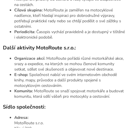
na cestách.
Cílová skupina:
MotoRoute je zaměřen na motocyklové
nadšence, kteří hledají inspiraci pro dobrodružné výpravy,
potřebují praktické rady nebo se chtějí podělit o své zážitky s
ostatními.
Periodicita:
Časopis vychází pravidelně a je dostupný v tištěné
i elektronické podobě.
Další aktivity MotoRoute s.r.o.:
Organizace akcí:
MotoRoute pořádá různé motorkářské akce,
srazy a expedice, na kterých se mohou členové komunity
setkat, sdílet své zkušenosti a objevovat nové destinace.
E-shop:
Společnost nabízí ve svém internetovém obchodě
knihy, mapy, průvodce a další produkty spojené s
motocyklovým cestováním.
Komunita:
MotoRoute se snaží spojovat motorkáře a budovat
komunitu, která sdílí vášeň pro motocykly a cestování.
Sídlo společnosti:
Adresa:
MotoRoute s.r.o.