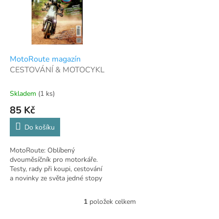
i
r
s
o
p
d
r
u
o
k
d
t
MotoRoute magazín
u
ů
CESTOVÁNÍ & MOTOCYKL
k
t
Skladem
(1 ks)
ů
85 Kč
Do košíku
MotoRoute: Oblíbený
dvouměsíčník pro motorkáře.
Testy, rady při koupi, cestování
a novinky ze světa jedné stopy
1
položek celkem
O
v