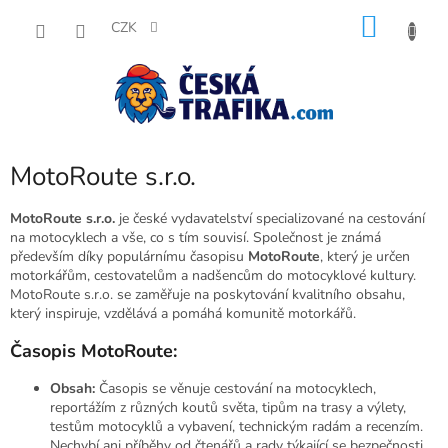
Přejít
NÁKU
na
CZK
obsah
KOŠÍK
MotoRoute s.r.o.
MotoRoute s.r.o.
je české vydavatelství specializované na cestování
na motocyklech a vše, co s tím souvisí. Společnost je známá
především díky populárnímu časopisu
MotoRoute
, který je určen
motorkářům, cestovatelům a nadšencům do motocyklové kultury.
MotoRoute s.r.o. se zaměřuje na poskytování kvalitního obsahu,
který inspiruje, vzdělává a pomáhá komunitě motorkářů.
Časopis MotoRoute:
Obsah:
Časopis se věnuje cestování na motocyklech,
reportážím z různých koutů světa, tipům na trasy a výlety,
testům motocyklů a vybavení, technickým radám a recenzím.
Nechybí ani příběhy od čtenářů a rady týkající se bezpečnosti