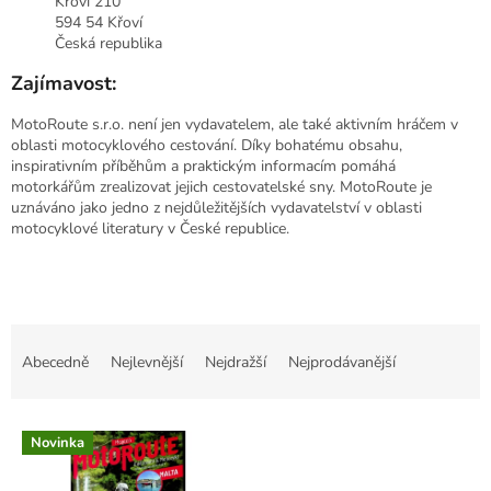
Křoví 210
594 54 Křoví
Česká republika
Zajímavost:
MotoRoute s.r.o. není jen vydavatelem, ale také aktivním hráčem v
oblasti motocyklového cestování. Díky bohatému obsahu,
inspirativním příběhům a praktickým informacím pomáhá
motorkářům zrealizovat jejich cestovatelské sny. MotoRoute je
uznáváno jako jedno z nejdůležitějších vydavatelství v oblasti
motocyklové literatury v České republice.
Ř
a
Abecedně
Nejlevnější
Nejdražší
Nejprodávanější
z
e
V
n
Novinka
ý
í
p
p