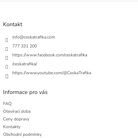
l
Z
á
á
d
p
a
a
Kontakt
c
t
í
í
info
@
ceskatrafika.com
p
r
777 331 200
v
https://www.facebook.com/ceskatrafika
k
y
/ceskatrafika/
v
ý
https://www.youtube.com/@CeskaTrafika
p
i
s
Informace pro vás
u
FAQ
Otevírací doba
Ceny dopravy
Kontakty
Obchodní podmínky