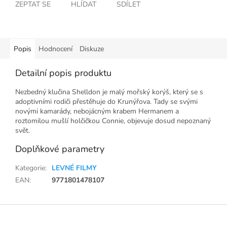
ZEPTAT SE
HLÍDAT
SDÍLET
Popis
Hodnocení
Diskuze
Detailní popis produktu
Nezbedný klučina Shelldon je malý mořský korýš, který se s
adoptivními rodiči přestěhuje do Krunýřova. Tady se svými
novými kamarády, nebojácným krabem Hermanem a
roztomilou mušlí holčičkou Connie, objevuje dosud nepoznaný
svět.
Doplňkové parametry
Kategorie
:
LEVNÉ FILMY
EAN
:
9771801478107
Z
á