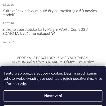
6.8.2026
Kultovní náklaďáky minulé éry se rozrůstají o 60 nových
modelů
3.6.2026
Získejte sběratelské karty Panini World Cup 2026
ZDARMA k vašemu nákupu! 🏆
14.5.2026
EROTIKA
STÍRACÍ LOSY
ZAHŘÍVANÝ TABÁK
NIKOTINOVÉ SÁČKY
CIGARETY
DÝMKY
DOUTNÍKY
JAK NAKUPOVAT
ODSTOUPENÍ OD KUPNÍ SMLOUVY
Tento web používá soubory cookie. Dalším procházením
tohoto webu vyjadřujete souhlas s jejich používáním.. Více
informací
zde
.
Nastavení
Vytvořil Shoptet
ZMĚNA OTEVÍRACÍ DOBY O LETNÍCH