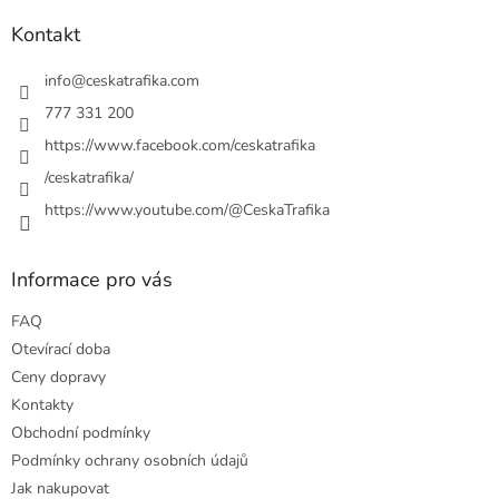
p
a
Kontakt
t
í
info
@
ceskatrafika.com
777 331 200
https://www.facebook.com/ceskatrafika
/ceskatrafika/
https://www.youtube.com/@CeskaTrafika
Informace pro vás
FAQ
Otevírací doba
Ceny dopravy
Kontakty
Obchodní podmínky
Podmínky ochrany osobních údajů
Jak nakupovat