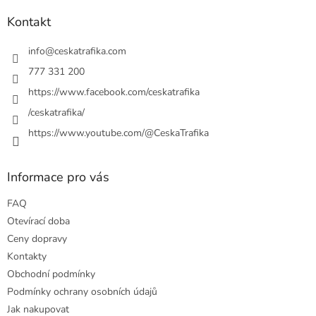
p
a
Kontakt
t
í
info
@
ceskatrafika.com
777 331 200
https://www.facebook.com/ceskatrafika
/ceskatrafika/
https://www.youtube.com/@CeskaTrafika
Informace pro vás
FAQ
Otevírací doba
Ceny dopravy
Kontakty
Obchodní podmínky
Podmínky ochrany osobních údajů
Jak nakupovat