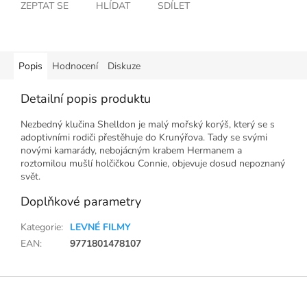
ZEPTAT SE
HLÍDAT
SDÍLET
Popis
Hodnocení
Diskuze
Detailní popis produktu
Nezbedný klučina Shelldon je malý mořský korýš, který se s
adoptivními rodiči přestěhuje do Krunýřova. Tady se svými
novými kamarády, nebojácným krabem Hermanem a
roztomilou mušlí holčičkou Connie, objevuje dosud nepoznaný
svět.
Doplňkové parametry
Kategorie
:
LEVNÉ FILMY
EAN
:
9771801478107
Z
á