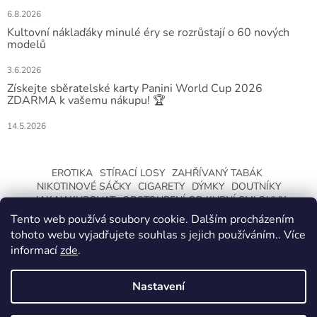
6.8.2026
Kultovní náklaďáky minulé éry se rozrůstají o 60 nových
modelů
3.6.2026
Získejte sběratelské karty Panini World Cup 2026
ZDARMA k vašemu nákupu! 🏆
14.5.2026
EROTIKA
STÍRACÍ LOSY
ZAHŘÍVANÝ TABÁK
NIKOTINOVÉ SÁČKY
CIGARETY
DÝMKY
DOUTNÍKY
JAK NAKUPOVAT
ODSTOUPENÍ OD KUPNÍ SMLOUVY
Tento web používá soubory cookie. Dalším procházením
tohoto webu vyjadřujete souhlas s jejich používáním.. Více
informací
zde
.
Nastavení
Vytvořil Shoptet
ZMĚNA OTEVÍRACÍ DOBY O LETNÍCH