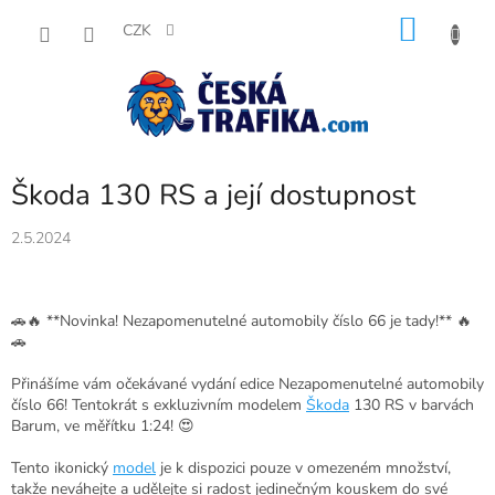
Přejít
NÁKU
na
CZK
obsah
KOŠÍK
Škoda 130 RS a její dostupnost
2.5.2024
🚗🔥 **Novinka! Nezapomenutelné automobily číslo 66 je tady!** 🔥
🚗
Přinášíme vám očekávané vydání edice Nezapomenutelné automobily
číslo 66! Tentokrát s exkluzivním modelem
Škoda
130 RS v barvách
Barum, ve měřítku 1:24! 😍
Tento ikonický
model
je k dispozici pouze v omezeném množství,
takže neváhejte a udělejte si radost jedinečným kouskem do své