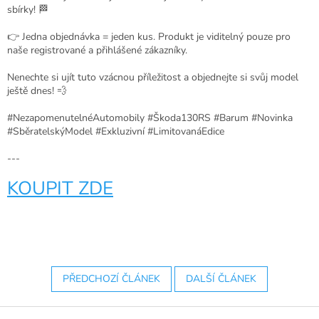
sbírky! 🏁
👉 Jedna objednávka = jeden kus. Produkt je viditelný pouze pro
naše registrované a přihlášené zákazníky.
Nenechte si ujít tuto vzácnou příležitost a objednejte si svůj model
ještě dnes! 💨
#NezapomenutelnéAutomobily #Škoda130RS #Barum #Novinka
#SběratelskýModel #Exkluzivní #LimitovanáEdice
---
KOUPIT ZDE
PŘEDCHOZÍ ČLÁNEK
DALŠÍ ČLÁNEK
Z