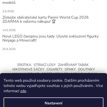
modelů
3.6.2026
Získejte sběratelské karty Panini World Cup 2026
ZDARMA k vašemu nákupu! 🏆
14.5.2026
Nové LEGO časopisy jsou tady: Ulovte exkluzivní figurky
Ninjago a Minecraft!
20.4.2026
EROTIKA
STÍRACÍ LOSY
ZAHŘÍVANÝ TABÁK
NIKOTINOVÉ SÁČKY
CIGARETY
DÝMKY
DOUTNÍKY
JAK NAKUPOVAT
ODSTOUPENÍ OD KUPNÍ SMLOUVY
Tento web používá soubory cookie. Dalším procházením
tohoto webu vyjadřujete souhlas s jejich používáním.. Více
informací
zde
.
Nastavení
Vytvořil Shoptet