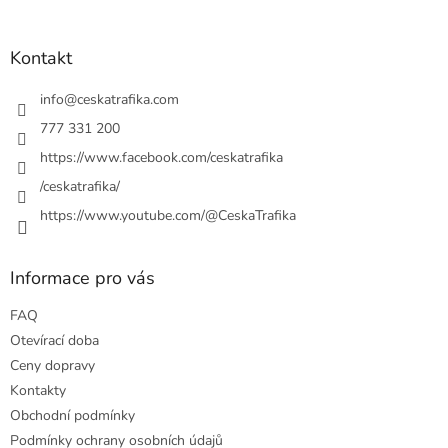
á
p
a
Kontakt
t
í
info
@
ceskatrafika.com
777 331 200
https://www.facebook.com/ceskatrafika
/ceskatrafika/
https://www.youtube.com/@CeskaTrafika
Informace pro vás
FAQ
Otevírací doba
Ceny dopravy
Kontakty
Obchodní podmínky
Podmínky ochrany osobních údajů