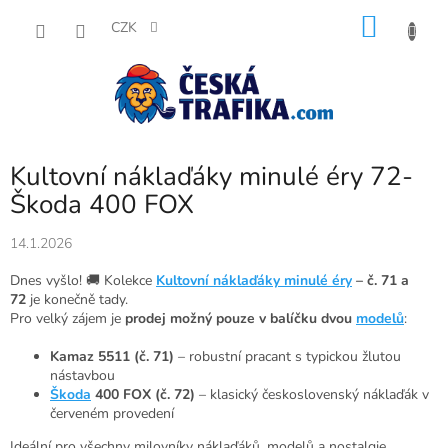
Přejít
NÁKU
na
CZK
obsah
KOŠÍK
Kultovní náklaďáky minulé éry 72-
Škoda 400 FOX
14.1.2026
Dnes vyšlo! 🚚 Kolekce
Kultovní náklaďáky minulé éry
– č. 71 a
72
je konečně tady.
Pro velký zájem je
prodej možný pouze v balíčku dvou
modelů
:
Kamaz 5511 (č. 71)
– robustní pracant s typickou žlutou
nástavbou
Škoda
400 FOX (č. 72)
– klasický československý náklaďák v
červeném provedení
Ideální pro všechny milovníky náklaďáků, modelů a nostalgie.