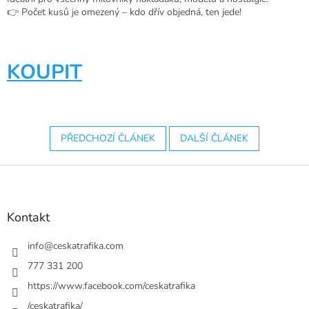
👉 Počet kusů je omezený – kdo dřív objedná, ten jede!
KOUPIT
PŘEDCHOZÍ ČLÁNEK
DALŠÍ ČLÁNEK
Z
á
p
a
Kontakt
t
í
info
@
ceskatrafika.com
777 331 200
https://www.facebook.com/ceskatrafika
/ceskatrafika/