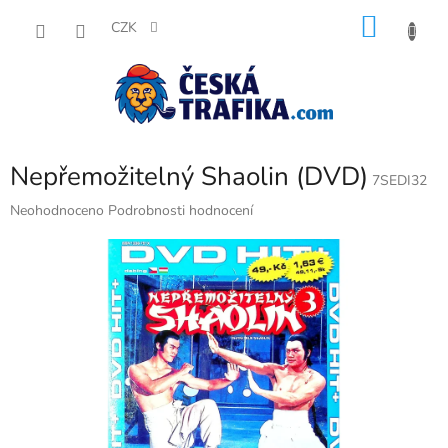
Přejít
NÁKU
na
CZK
obsah
KOŠÍK
Nepřemožitelný Shaolin (DVD)
7SEDI32
Průměrné
Neohodnoceno
Podrobnosti hodnocení
hodnocení
produktu
je
0,0
z
5
hvězdiček.