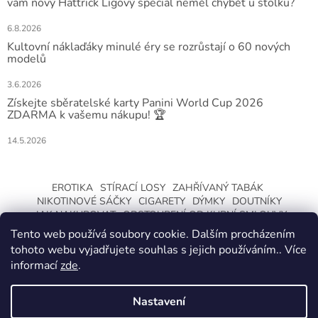
vám nový Hattrick Ligový speciál neměl chybět u stolku?
6.8.2026
Kultovní náklaďáky minulé éry se rozrůstají o 60 nových
modelů
3.6.2026
Získejte sběratelské karty Panini World Cup 2026
ZDARMA k vašemu nákupu! 🏆
14.5.2026
EROTIKA
STÍRACÍ LOSY
ZAHŘÍVANÝ TABÁK
NIKOTINOVÉ SÁČKY
CIGARETY
DÝMKY
DOUTNÍKY
JAK NAKUPOVAT
ODSTOUPENÍ OD KUPNÍ SMLOUVY
Tento web používá soubory cookie. Dalším procházením
tohoto webu vyjadřujete souhlas s jejich používáním.. Více
informací
zde
.
Nastavení
Vytvořil Shoptet