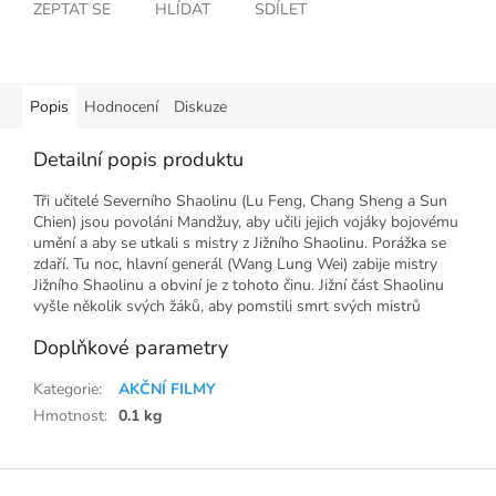
ZEPTAT SE
HLÍDAT
SDÍLET
Popis
Hodnocení
Diskuze
Detailní popis produktu
Tři učitelé Severního Shaolinu (Lu Feng, Chang Sheng a Sun
Chien) jsou povoláni Mandžuy, aby učili jejich vojáky bojovému
umění a aby se utkali s mistry z Jižního Shaolinu. Porážka se
zdaří. Tu noc, hlavní generál (Wang Lung Wei) zabije mistry
Jižního Shaolinu a obviní je z tohoto činu. Jižní část Shaolinu
vyšle několik svých žáků, aby pomstili smrt svých mistrů
Doplňkové parametry
Kategorie
:
AKČNÍ FILMY
Hmotnost
:
0.1 kg
Z