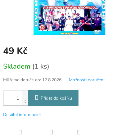
49 Kč
Měrná
Skladem
(1 ks)
cena:
Můžeme doručit do:
12.8.2026
Možnosti doručení
Přidat do košíku
Detailní informace