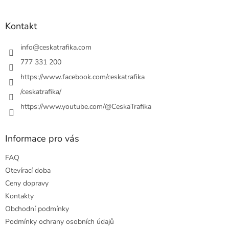
á
p
a
Kontakt
t
í
info
@
ceskatrafika.com
777 331 200
https://www.facebook.com/ceskatrafika
/ceskatrafika/
https://www.youtube.com/@CeskaTrafika
Informace pro vás
FAQ
Otevírací doba
Ceny dopravy
Kontakty
Obchodní podmínky
Podmínky ochrany osobních údajů