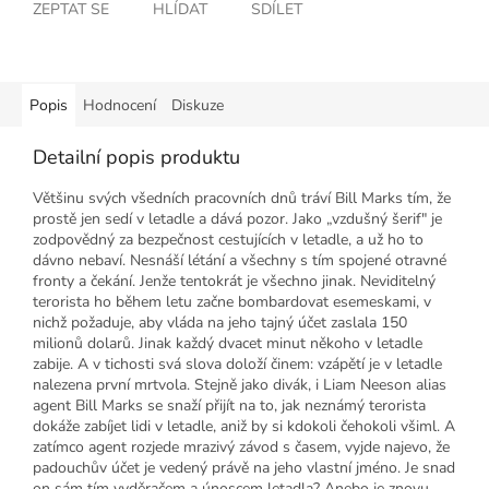
ZEPTAT SE
HLÍDAT
SDÍLET
Popis
Hodnocení
Diskuze
Detailní popis produktu
Většinu svých všedních pracovních dnů tráví Bill Marks tím, že
prostě jen sedí v letadle a dává pozor. Jako „vzdušný šerif" je
zodpovědný za bezpečnost cestujících v letadle, a už ho to
dávno nebaví. Nesnáší létání a všechny s tím spojené otravné
fronty a čekání. Jenže tentokrát je všechno jinak. Neviditelný
terorista ho během letu začne bombardovat esemeskami, v
nichž požaduje, aby vláda na jeho tajný účet zaslala 150
milionů dolarů. Jinak každý dvacet minut někoho v letadle
zabije. A v tichosti svá slova doloží činem: vzápětí je v letadle
nalezena první mrtvola. Stejně jako divák, i Liam Neeson alias
agent Bill Marks se snaží přijít na to, jak neznámý terorista
dokáže zabíjet lidi v letadle, aniž by si kdokoli čehokoli všiml. A
zatímco agent rozjede mrazivý závod s časem, vyjde najevo, že
padouchův účet je vedený právě na jeho vlastní jméno. Je snad
on sám tím vyděračem a únoscem letadla? Anebo je znovu