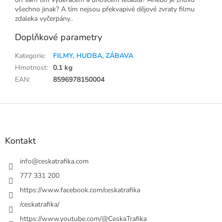
všechno jinak? A tím nejsou překvapivé dějové zvraty filmu
zdaleka vyčerpány..
Doplňkové parametry
Kategorie
:
FILMY, HUDBA, ZÁBAVA
Hmotnost
:
0.1 kg
EAN
:
8596978150004
Z
á
p
a
Kontakt
t
í
info
@
ceskatrafika.com
777 331 200
https://www.facebook.com/ceskatrafika
/ceskatrafika/
https://www.youtube.com/@CeskaTrafika