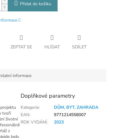
Přidat do košíku
informace
ZEPTAT SE
HLÍDAT
SDÍLET
statní informace
Doplňkové parametry
 projektu
Kategorie
:
DŮM, BYT, ZAHRADA
 tvoří
EAN
:
9771214558007
lní životní
ROK VYDÁNÍ
:
2023
ofesionálně
rtáž z
Nejde tedy