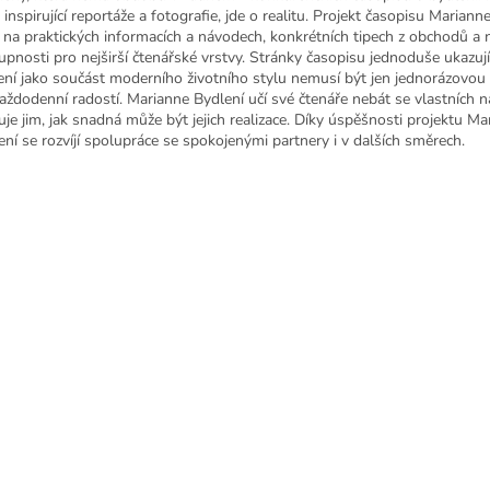
 inspirující reportáže a fotografie, jde o realitu. Projekt časopisu Mariann
í na praktických informacích a návodech, konkrétních tipech z obchodů a
upnosti pro nejširší čtenářské vrstvy. Stránky časopisu jednoduše ukazují
ení jako součást moderního životního stylu nemusí být jen jednorázovou s
každodenní radostí. Marianne Bydlení učí své čtenáře nebát se vlastních 
uje jim, jak snadná může být jejich realizace. Díky úspěšnosti projektu Ma
ení se rozvíjí spolupráce se spokojenými partnery i v dalších směrech.