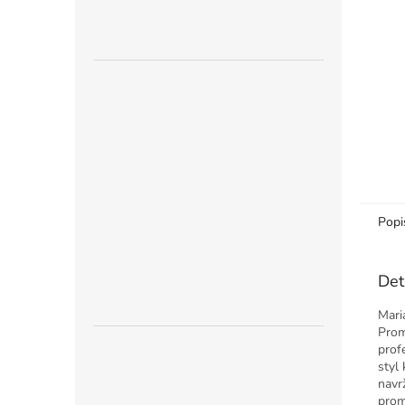
n
e
l
Popi
Det
Mari
Prom
profe
styl
navrž
prom