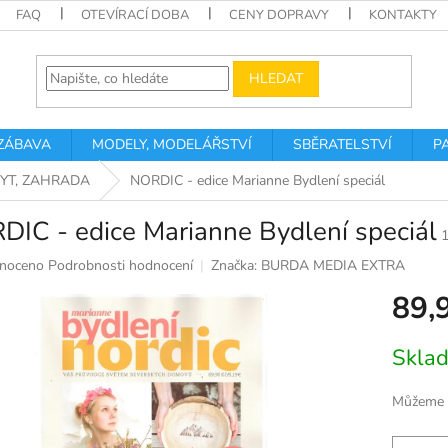
FAQ
OTEVÍRACÍ DOBA
CENY DOPRAVY
KONTAKTY
HLEDAT
 ZÁBAVA
MODELY, MODELÁŘSTVÍ
SBĚRATELSTVÍ
P
BYT, ZAHRADA
NORDIC - edice Marianne Bydlení speciál
IC - edice Marianne Bydlení speciál
né
noceno
Podrobnosti hodnocení
Značka:
BURDA MEDIA EXTRA
ní
89,
u
Měrná
Skla
cena:
k.
Můžeme d