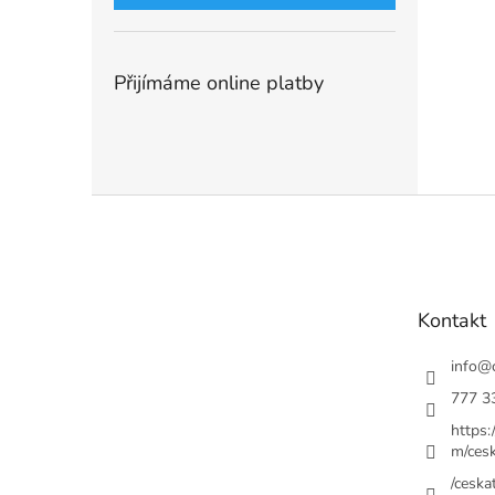
Přijímáme online platby
Z
á
p
a
t
Kontakt
í
info
@
777 3
https
m/cesk
/ceskat