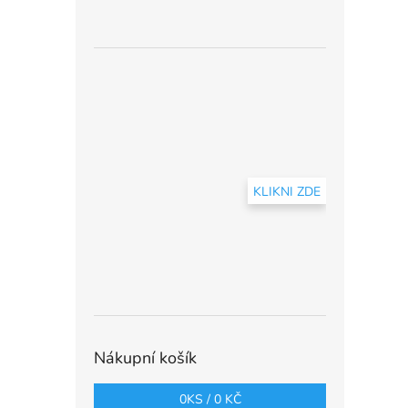
KLIKNI ZDE
Nákupní košík
0
KS /
0 KČ