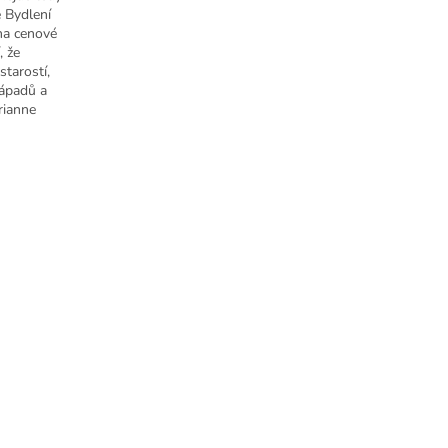
e Bydlení
 na cenové
, že
tarostí,
nápadů a
rianne