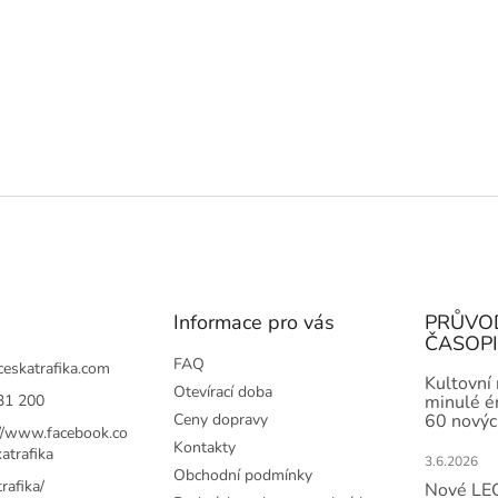
Informace pro vás
PRŮVO
ČASOP
FAQ
ceskatrafika.com
Kultovní
Otevírací doba
31 200
minulé ér
Ceny dopravy
60 novýc
://www.facebook.co
Kontakty
atrafika
3.6.2026
Obchodní podmínky
rafika/
Nové LEG