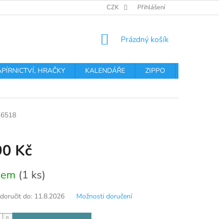
OBCHODNÍ PODMÍNKY
PODMÍNKY OCHRANY OSOBNÍCH ÚDA
CZK
Přihlášení
NÁKUPNÍ
Prázdný košík
KOŠÍK
APÍRNICTVÍ, HRAČKY
KALENDÁŘE
ZIPPO
Obchodní 
16518
90 Kč
dem
(1 ks)
oručit do:
11.8.2026
Možnosti doručení