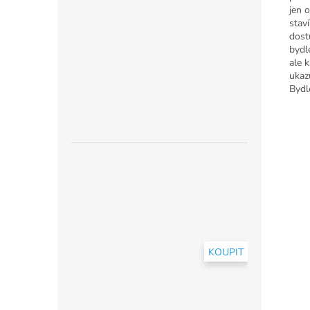
jen o
stav
dost
bydl
ale 
ukaz
Bydl
KOUPIT