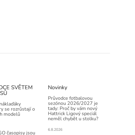
DCE SVĚTEM
Novinky
ISŮ
Průvodce fotbalovou
sezónou 2026/2027 je
 náklaďáky
tady: Proč by vám nový
y se rozrůstají o
Hattrick Ligový speciál
h modelů
neměl chybět u stolku?
6.8.2026
O časopisy jsou