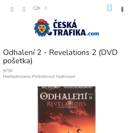
Přejít
NÁKU
na
CZK
obsah
KOŠÍK
Odhalení 2 - Revelations 2 (DVD
pošetka)
9730
Průměrné
Neohodnoceno
Podrobnosti hodnocení
hodnocení
produktu
je
0,0
z
5
hvězdiček.