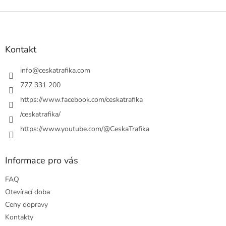
Z
á
p
a
Kontakt
t
í
info
@
ceskatrafika.com
777 331 200
https://www.facebook.com/ceskatrafika
/ceskatrafika/
https://www.youtube.com/@CeskaTrafika
Informace pro vás
FAQ
Otevírací doba
Ceny dopravy
Kontakty