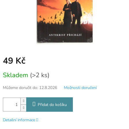
49 Kč
Měrná
Skladem
(>2 ks)
cena:
Můžeme doručit do:
12.8.2026
Možnosti doručení
Přidat do košíku
Detailní informace