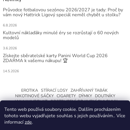
Průvodce fotbalovou sezónou 2026/2027 je tady: Proč by
vám nový Hattrick Ligový speciál neměl chybět u stolku?
6.8.2026
Kultovní náklaďáky minulé éry se rozrůstají o 60 nových
modelů
3.6.2026
Získejte sběratelské karty Panini World Cup 2026
ZDARMA k vašemu nákupu! 🏆
14.5.2026
EROTIKA
STÍRACÍ LOSY
ZAHŘÍVANÝ TABÁK
NIKOTINOVÉ SÁČKY
CIGARETY
DÝMKY
DOUTNÍKY
JAK NAKUPOVAT
ODSTOUPENÍ OD KUPNÍ SMLOUVY
Tento web používá soubory cookie. Dalším procházením
tohoto webu vyjadřujete souhlas s jejich používáním.. Více
informací
zde
.