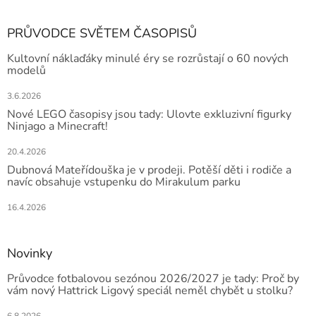
PRŮVODCE SVĚTEM ČASOPISŮ
Kultovní náklaďáky minulé éry se rozrůstají o 60 nových
modelů
3.6.2026
Nové LEGO časopisy jsou tady: Ulovte exkluzivní figurky
Ninjago a Minecraft!
20.4.2026
Dubnová Mateřídouška je v prodeji. Potěší děti i rodiče a
navíc obsahuje vstupenku do Mirakulum parku
16.4.2026
Novinky
Průvodce fotbalovou sezónou 2026/2027 je tady: Proč by
vám nový Hattrick Ligový speciál neměl chybět u stolku?
6.8.2026