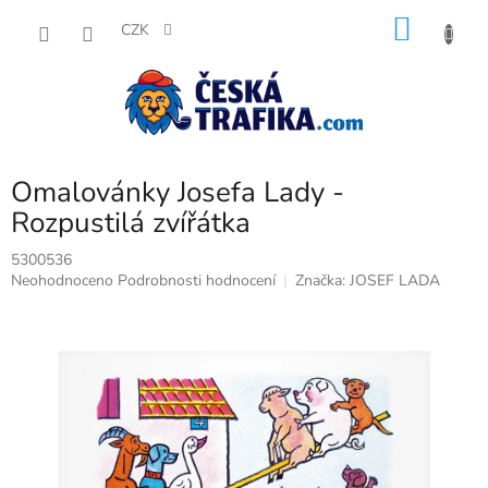
Přejít
NÁKU
na
CZK
obsah
KOŠÍK
Omalovánky Josefa Lady -
Rozpustilá zvířátka
5300536
Průměrné
Neohodnoceno
Podrobnosti hodnocení
Značka:
JOSEF LADA
hodnocení
produktu
je
0,0
z
5
hvězdiček.