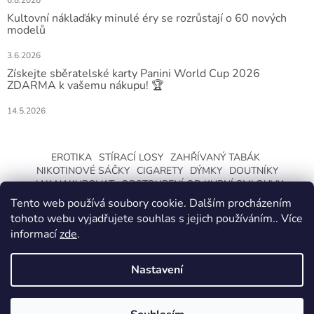
Kultovní náklaďáky minulé éry se rozrůstají o 60 nových
modelů
3.6.2026
Získejte sběratelské karty Panini World Cup 2026
ZDARMA k vašemu nákupu! 🏆
14.5.2026
EROTIKA
STÍRACÍ LOSY
ZAHŘÍVANÝ TABÁK
NIKOTINOVÉ SÁČKY
CIGARETY
DÝMKY
DOUTNÍKY
JAK NAKUPOVAT
ODSTOUPENÍ OD KUPNÍ SMLOUVY
Tento web používá soubory cookie. Dalším procházením
tohoto webu vyjadřujete souhlas s jejich používáním.. Více
informací
zde
.
Nastavení
Vytvořil Shoptet
ZMĚNA OTEVÍRACÍ DOBY O LETNÍCH
PRÁZDNINÁCH. KLIKNETE A DOZVÍTE SE