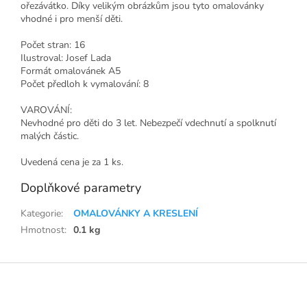
ořezávátko. Díky velikým obrázkům jsou tyto omalovánky
vhodné i pro menší děti.
Počet stran: 16
Ilustroval: Josef Lada
Formát omalovánek A5
Počet předloh k vymalování: 8
VAROVÁNÍ:
Nevhodné pro děti do 3 let. Nebezpečí vdechnutí a spolknutí
malých částic.
Uvedená cena je za 1 ks.
Doplňkové parametry
Kategorie
:
OMALOVÁNKY A KRESLENÍ
Hmotnost
:
0.1 kg
Z
á
p