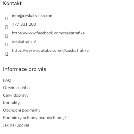
a
Kontakt
t
í
info
@
ceskatrafika.com
777 331 200
https://www.facebook.com/ceskatrafika
/ceskatrafika/
https://www.youtube.com/@CeskaTrafika
Informace pro vás
FAQ
Otevírací doba
Ceny dopravy
Kontakty
Obchodní podmínky
Podmínky ochrany osobních údajů
Jak nakupovat