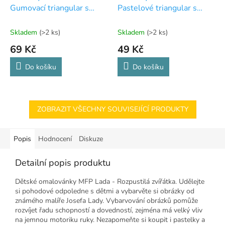
Gumovací triangular s
Pastelové triangular s
ořezávátkem
ořezávátkem
Skladem
(>2 ks)
Skladem
(>2 ks)
69 Kč
49 Kč
Do košíku
Do košíku
ZOBRAZIT VŠECHNY SOUVISEJÍCÍ PRODUKTY
Popis
Hodnocení
Diskuze
Detailní popis produktu
Dětské omalovánky MFP Lada - Rozpustilá zvířátka. Udělejte
si pohodové odpoledne s dětmi a vybarvěte si obrázky od
známého malíře Josefa Lady. Vybarvování obrázků pomůže
rozvíjet řadu schopností a dovedností, zejména má velký vliv
na jemnou motoriku ruky. Nezapomeňte si koupit i pastelky a