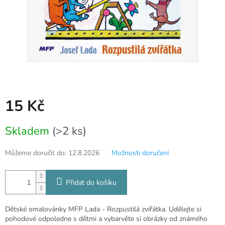
15 Kč
Měrná
Skladem
(>2 ks)
cena:
Můžeme doručit do:
12.8.2026
Možnosti doručení
Přidat do košíku
Dětské omalovánky MFP Lada - Rozpustilá zvířátka. Udělejte si
pohodové odpoledne s dětmi a vybarvěte si obrázky od známého